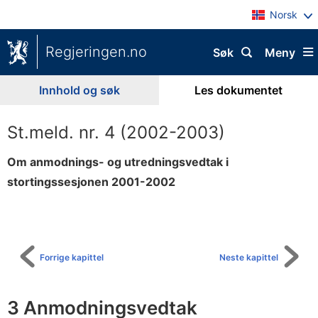
Norsk
Regjeringen.no
Søk
Meny
Innhold og søk
Les dokumentet
St.meld. nr. 4 (2002-2003)
Om anmodnings- og utredningsvedtak i
stortingssesjonen 2001-2002
Til
innholdsfortegnelse
Forrige kapittel
Neste kapittel
3 Anmodningsvedtak