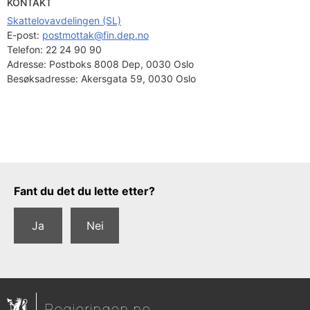
KONTAKT
Skattelovavdelingen (SL)
E-post: 
postmottak@fin.dep.no
Telefon:
22 24 90 90
Adresse:
Postboks 8008 Dep, 0030 Oslo
Besøksadresse:
Akersgata 59, 0030 Oslo
Tilbakemeldingsskjema
Fant du det du lette etter?
Ja
Nei
Regjeringen.no