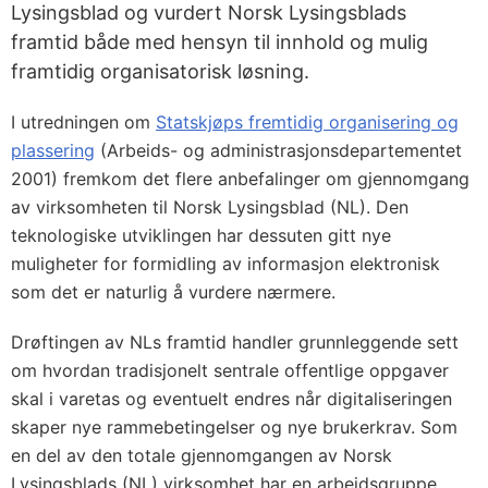
Lysingsblad og vurdert Norsk Lysingsblads
framtid både med hensyn til innhold og mulig
framtidig organisatorisk løsning.
I utredningen om
Statskjøps fremtidig organisering og
plassering
(Arbeids- og administrasjonsdepartementet
2001) fremkom det flere anbefalinger om gjennomgang
av virksomheten til Norsk Lysingsblad (NL). Den
teknologiske utviklingen har dessuten gitt nye
muligheter for formidling av informasjon elektronisk
som det er naturlig å vurdere nærmere.
Drøftingen av NLs framtid handler grunnleggende sett
om hvordan tradisjonelt sentrale offentlige oppgaver
skal i varetas og eventuelt endres når digitaliseringen
skaper nye rammebetingelser og nye brukerkrav. Som
en del av den totale gjennomgangen av Norsk
Lysingsblads (NL) virksomhet har en arbeidsgruppe