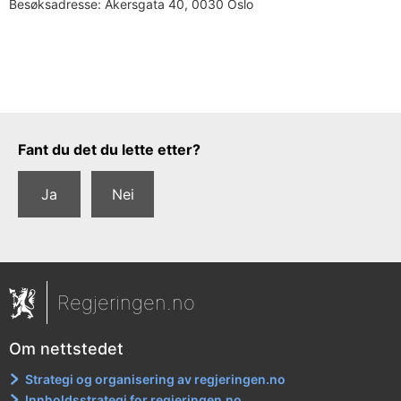
Besøksadresse:
Akersgata 40, 0030 Oslo
Tilbakemeldingsskjema
Fant du det du lette etter?
Ja
Nei
Regjeringen.no
Om nettstedet
Strategi og organisering av regjeringen.no
Innholdsstrategi for regjeringen.no