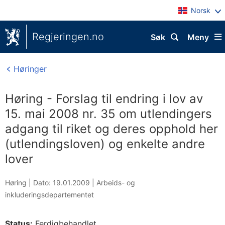
Norsk
Regjeringen.no
Søk
Meny
Høringer
Høring - Forslag til endring i lov av
15. mai 2008 nr. 35 om utlendingers
adgang til riket og deres opphold her
(utlendingsloven) og enkelte andre
lover
Høring |
Dato: 19.01.2009
|
Arbeids- og
inkluderingsdepartementet
Status:
Ferdigbehandlet