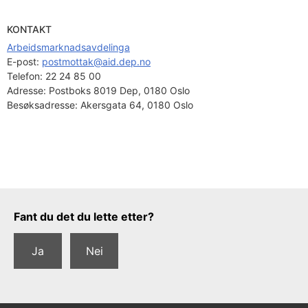
KONTAKT
Arbeidsmarknadsavdelinga
E-post: 
postmottak@aid.dep.no
Telefon:
22 24 85 00
Adresse:
Postboks 8019 Dep, 0180 Oslo
Besøksadresse:
Akersgata 64, 0180 Oslo
Tilbakemeldingsskjema
Fant du det du lette etter?
Ja
Nei