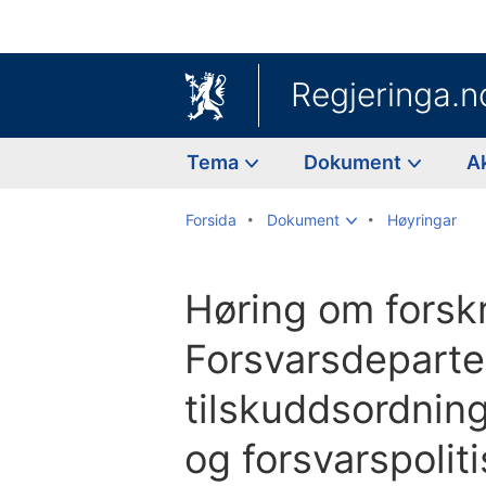
Regjeringa.n
Tema
Dokument
A
Forsida
Dokument
Høyringar
Høring om forskr
Forsvarsdepart
tilskuddsordning
og forsvarspolit