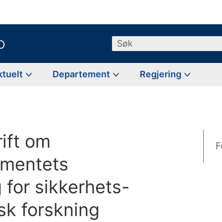
o
Søk
ktuelt
Departement
Regjering
ift om
F
ementets
 for sikkerhets-
isk forskning