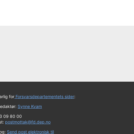
rlig for
Forsvarsdepartementets sider
:
redaktør:
Synne Kvam
23 09 80 00
st:
postmottak@fd.dep.no
log:
Send post elektronisk til