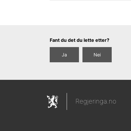
Tilbakemeldingsskjema
Fant du det du lette etter?
Ja
Nei
Regjeringa.no