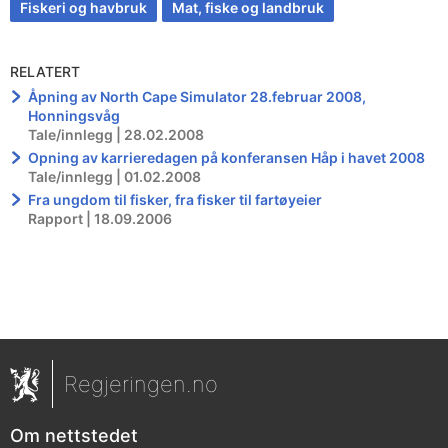
Fiskeri og havbruk
Mat, fiske og landbruk
RELATERT
Åpning av North Cape Simulator 28.februar 2008,
Honningsvåg
Tale/innlegg | 28.02.2008
Opning av karrieredagen på konferansen Håp i havet 2008
Tale/innlegg | 01.02.2008
Fra ungdom til fisker, fra fisker til fartøyeier
Rapport | 18.09.2006
Regjeringen.no
Om nettstedet