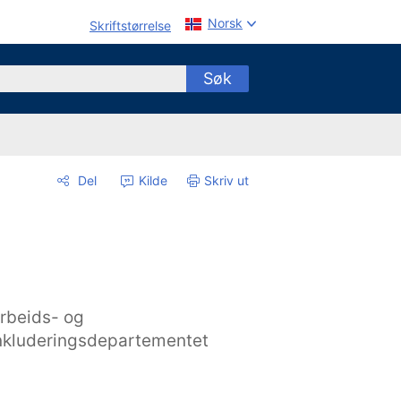
Norsk
Skriftstørrelse
Søk
Del
Kilde
Skriv ut
rbeids- og
nkluderingsdepartementet