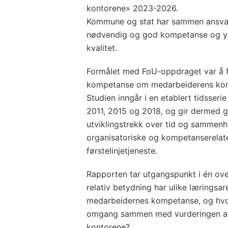
kontorene» 2023-2026.
Kommune og stat har sammen ansvar 
nødvendig og god kompetanse og yte
kvalitet.
Formålet med FoU-oppdraget var å 
kompetanse om medarbeiderens kom
Studien inngår i en etablert tidsseri
2011, 2015 og 2018, og gir dermed g
utviklingstrekk over tid og sammen
organisatoriske og kompetanserelate
førstelinjetjeneste.
Rapporten tar utgangspunkt i én over
relativ betydning har ulike læringsar
medarbeidernes kompetanse, og hvo
omgang sammen med vurderingen av 
kontorene?