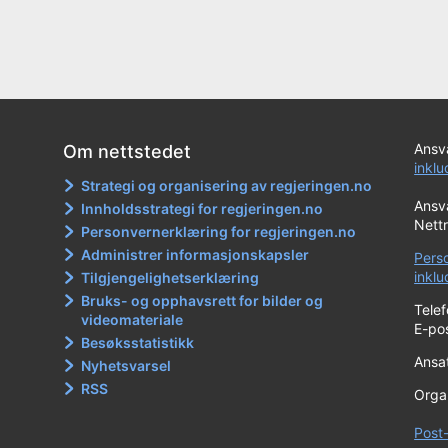
Ansva
Om nettstedet
inkl
Strategi og organisering av regjeringen.no
Ansva
Innholdsstrategi for regjeringen.no
Nett
Personvernerklæring for regjeringen.no
Administrer informasjonskapsler
Pers
inkl
Tilgjengelighetserklæring
Bruks- og opphavsrett for bilder og
Tele
videomateriale
E-po
Besøksstatistikk
Ansat
Nyhetsvarsel
RSS
Orga
Post