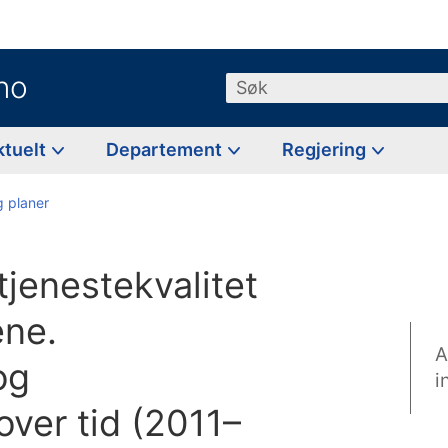
no
Søk
ktuelt
Departement
Regjering
g planer
jenestekvalitet
ene.
A
og
i
ver tid (2011–