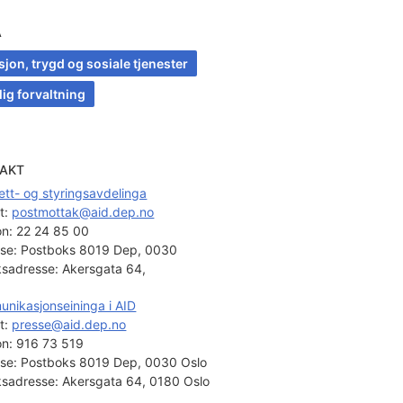
A
jon, trygd og sosiale tjenester
lig forvaltning
AKT
ett- og styringsavdelinga
t: 
postmottak@aid.dep.no
on:
22 24 85 00
se:
Postboks 8019 Dep, 0030
sadresse:
Akersgata 64,
nikasjonseininga i AID
t: 
presse@aid.dep.no
on:
916 73 519
se:
Postboks 8019 Dep, 0030 Oslo
sadresse:
Akersgata 64, 0180 Oslo