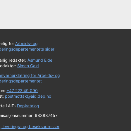
rlig for
Arbeids- og
uderingsdepartementets sider:
rlig redaktør:
Åsmund Eide
redaktør:
Simen Gald
onvernerklæring for Arbeids- og
uderingsdepartementet
fon:
+47 222 49 090
st:
postmottak@aid.dep.no
te i AID:
Depkatalog
nisasjonsnummer: 983887457
-, leverings- og besøksadresser