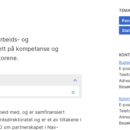
TEM
Pens
Stat
rbeids- og
ett på kompetanse og
KONT
torene.
Budsj
E-pos
Telef
Adres
Besøk
Kommu
E-pos
Telef
beid med, og er samfinansiert
Adres
dsdirektoratet og er et av tiltakene i
Besøk
D om partnerskapet i Nav-