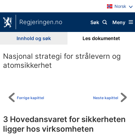
Norsk
Regjeringen.no
Søk
Meny
Innhold og søk
Les dokumentet
Nasjonal strategi for strålevern og
atomsikkerhet
Til
innholdsfortegnelse
Forrige kapittel
Neste kapittel
3
Hovedansvaret for sikkerheten
ligger hos virksomheten