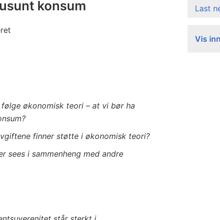
g usunt konsum
Last 
ret
Vis in
 i følge økonomisk teori – at vi bør ha
konsum?
giftene finner støtte i økonomisk teori?
er sees i sammenheng med andre
tsuverenitet står sterkt i