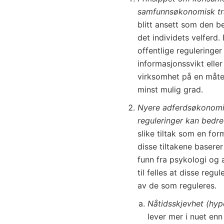
samfunnsøkonomisk tra
blitt ansett som den b
det individets velferd.
offentlige reguleringer 
informasjonssvikt eller
virksomhet på en måte
minst mulig grad.
Nyere adferdsøkonomis
reguleringer kan bedre
slike tiltak som en for
disse tiltakene basere
funn fra psykologi og
til felles at disse reg
av de som reguleres.
Nåtidsskjevhet (hyp
lever mer i nuet enn