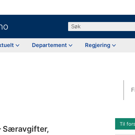
no
Søk
ktuelt
Departement
Regjering
F
Til for
– Særavgifter,