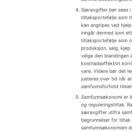
Særavgifter bør sees
tiltaksportefølje som t
kan angripes ved hjelp 
inngår dermed som ett
tiltaksportefølje som o
produksjon, salg, kjøp
velge den blandingen a
kostnadseffektivt korr
vare. Videre bør det l
justeres over tid når a
samfunnsforhold tilsier
Samfunnsøkonomi er ikk
og reguleringstiltak.
Ra
særavgifter utifra sa
begrunnelser for tiltak
samfunnsøkonomien dis