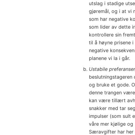
utslag i stadige uts
gjøremål, og i at vi 
som har negative ko
som lider av dette i
kontrollere sin frem
til å høyne prisene 
negative konsekvense
planene vi la i går.
Ustabile preferanse
beslutningstageren o
og bruke et gode. O
denne trangen være
kan være tillært av
snakker med tar seg 
impulser (som sult e
våre mer kjølige og 
Særavgifter har her 