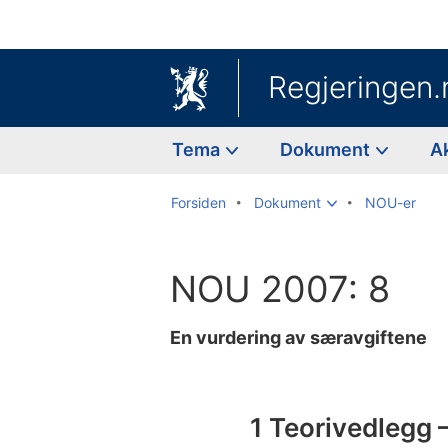
Regjeringen.
Tema
Dokument
A
Forsiden
Dokument
NOU-er
NOU 2007: 8
En vurdering av særavgiftene
Til
innholdsfortegnelse
1 Teorivedlegg 