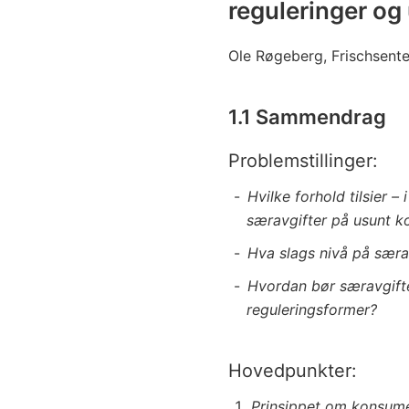
reguleringer o
Ole Røgeberg, Frischsente
1.1 Sammendrag
Problemstillinger:
Hvilke forhold tilsier –
særavgifter på usunt 
Hva slags nivå på særav
Hvordan bør særavgift
reguleringsformer?
Hovedpunkter:
Prinsippet om konsumen