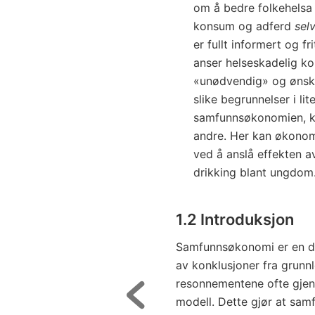
om å bedre folkehelsa
konsum og adferd
sel
er fullt informert og fr
anser helseskadelig ko
«unødvendig» og ønske
slike begrunnelser i li
samfunnsøkonomien, ka
andre. Her kan økonomi
ved å anslå effekten a
drikking blant ungdom
1.2 Introduksjon
Samfunnsøkonomi er en dis
av konklusjoner fra grunn
resonnementene ofte gjen
modell. Dette gjør at sa