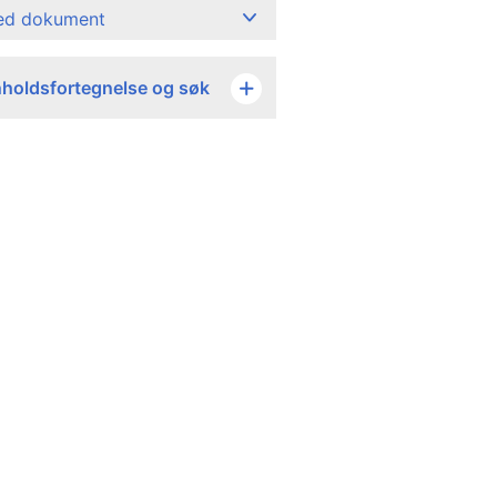
ned dokument
nholdsfortegnelse og søk