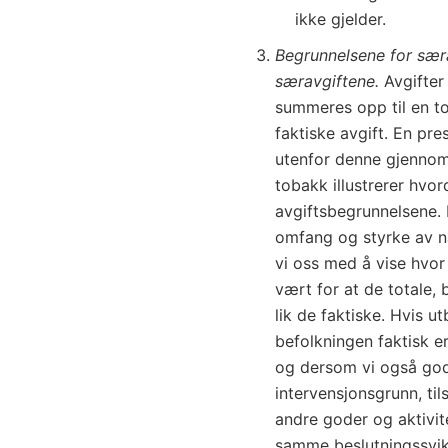
ikke gjelder.
Begrunnelsene for særa
særavgiftene.
Avgifter
summeres opp til en tot
faktiske avgift. En pre
utenfor denne gjennom
tobakk illustrerer hvor
avgiftsbegrunnelsene. 
omfang og styrke av nå
vi oss med å vise hvor
vært for at de totale,
lik de faktiske. Hvis u
befolkningen faktisk e
og dersom vi også god
intervensjonsgrunn, til
andre goder og aktivit
samme beslutningssvik