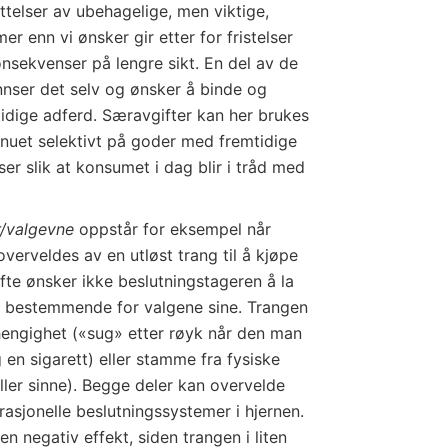
ettelser av ubehagelige, men viktige,
mer enn vi ønsker gir etter for fristelser
nsekvenser på lengre sikt. En del av de
nnser det selv og ønsker å binde og
tidige adferd. Særavgifter kan her brukes
i nuet selektivt på goder med fremtidige
r slik at konsumet i dag blir i tråd med
r/valgevne
oppstår for eksempel når
verveldes av en utløst trang til å kjøpe
fte ønsker ikke beslutningstageren å la
 bestemmende for valgene sine. Trangen
hengighet («sug» etter røyk når den man
en sigarett) eller stamme fra fysiske
ller sinne). Begge deler kan overvelde
rasjonelle beslutningssystemer i hjernen.
en negativ effekt, siden trangen i liten