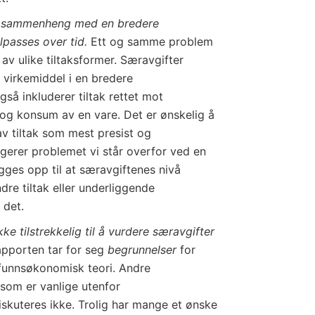
 i sammenheng med en bredere
ilpasses over tid.
Ett og samme problem
av ulike tiltaksformer. Særavgifter
 virkemiddel i en bredere
gså inkluderer tiltak rettet mot
 og konsum av en vare. Det er ønskelig å
v tiltak som mest presist og
igerer problemet vi står overfor ved en
egges opp til at særavgiftenes nivå
ndre tiltak eller underliggende
 det.
e tilstrekkelig til å vurdere særavgifter
pporten tar for seg
begrunnelser
for
mfunnsøkonomisk teori. Andre
 som er vanlige utenfor
kuteres ikke. Trolig har mange et ønske