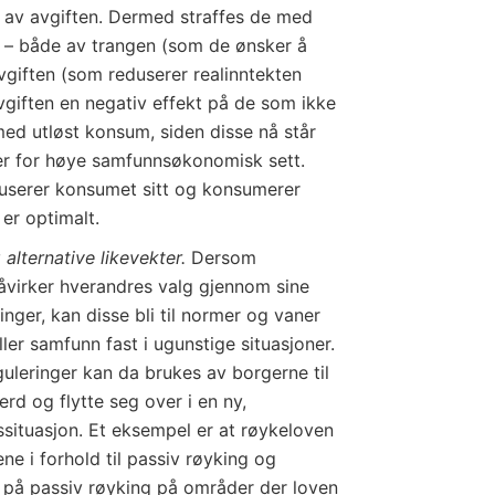
e av avgiften. Dermed straffes de med
t – både av trangen (som de ønsker å
vgiften (som reduserer realinntekten
vgiften en negativ effekt på de som ikke
med utløst konsum, siden disse nå står
er for høye samfunnsøkonomisk sett.
duserer konsumet sitt og konsumerer
er optimalt.
 alternative likevekter.
Dersom
åvirker hverandres valg gjennom sine
inger, kan disse bli til normer og vaner
ler samfunn fast i ugunstige situasjoner.
guleringer kan da brukes av borgerne til
erd og flytte seg over i en ny,
ssituasjon. Et eksempel er at røykeloven
e i forhold til passiv røyking og
på passiv røyking på områder der loven