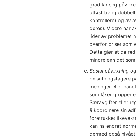
grad lar seg påvirk
utløst trang dobbel
kontrollere) og av a
deres). Videre har a
lider av problemet 
overfor priser som 
Dette gjør at de re
mindre enn det som 
Sosial påvirkning og
belsutningstagere p
meninger eller handl
som låser grupper el
Særavgifter eller re
å koordinere sin adf
foretrukket likevekt
kan ha endret normen
dermed også nivået 