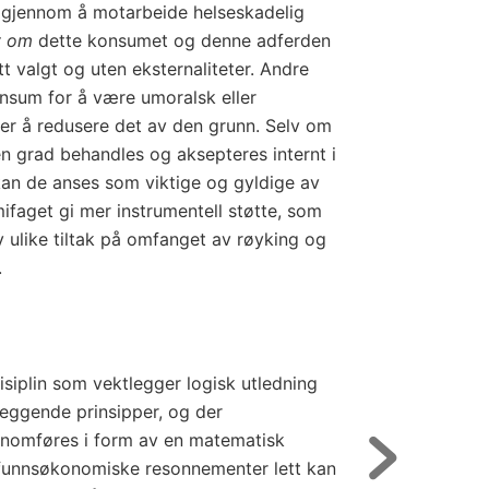
 gjennom å motarbeide helseskadelig
v om
dette konsumet og denne adferden
itt valgt og uten eksternaliteter. Andre
nsum for å være umoralsk eller
r å redusere det av den grunn. Selv om
ten grad behandles og aksepteres internt i
n de anses som viktige og gyldige av
faget gi mer instrumentell støtte, som
v ulike tiltak på omfanget av røyking og
.
iplin som vektlegger logisk utledning
leggende prinsipper, og der
nomføres i form av en matematisk
mfunnsøkonomiske resonnementer lett kan