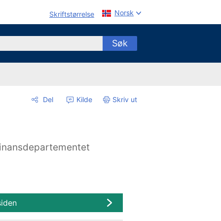
Norsk
Skriftstørrelse
Søk
Del
Kilde
Skriv ut
inansdepartementet
siden