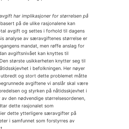
vgift har implikasjoner for størrelsen på
 basert på de ulike rasjonalene kan
al avgift og settes i forhold til dagens
sis analyse av særavgiftenes størrelse er
gangens mandat, men røffe anslag for
dan avgiftsnivået kan knyttes til
Den største usikkerheten knytter seg til
tidsskjevhet i befolkningen. Her nøyer
 utbredt og stort dette problemet måtte
 begrunnede avgiftene vi anslår skal være
tbredelsen og styrken på nåtidsskjevhet i
r av den nødvendige størrelsesordenen,
tar dette rasjonalet som
sier dette ytterligere særavgifter på
eter i samfunnet som forstyrres av
t.