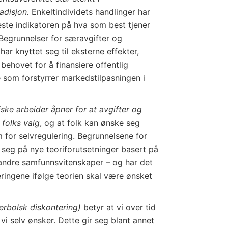
disjon.
Enkeltindividets handlinger har
este indikatoren på hva som best tjener
 Begrunnelser for særavgifter og
har knyttet seg til eksterne ­effekter,
 behovet for å finansiere offentlig
 som forstyrrer markedstilpasningen i
ke arbeider åpner for at avgifter og
 folks valg
, og at folk kan ønske seg
m for selvregulering. Begrunnelsene for
r seg på nye teoriforutsetninger basert på
 andre samfunnsvitenskaper – og har det
uleringene ifølge teorien skal være ønsket
erbolsk diskontering)
betyr at vi over tid
 vi selv ønsker. Dette gir seg blant annet