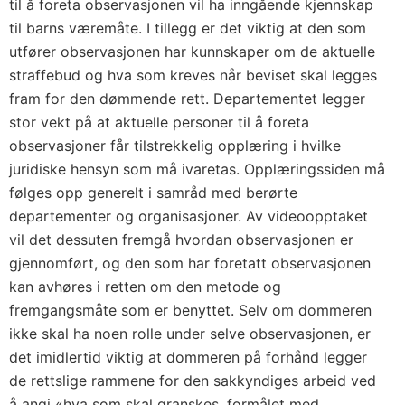
til å foreta observasjonen vil ha inngående kjennskap
til barns væremåte. I tillegg er det viktig at den som
utfører observasjonen har kunnskaper om de aktuelle
straffebud og hva som kreves når beviset skal legges
fram for den dømmende rett. Departementet legger
stor vekt på at aktuelle personer til å foreta
observasjoner får tilstrekkelig opplæring i hvilke
juridiske hensyn som må ivaretas. Opplæringssiden må
følges opp generelt i samråd med berørte
departementer og organisasjoner. Av videoopptaket
vil det dessuten fremgå hvordan observasjonen er
gjennomført, og den som har foretatt observasjonen
kan avhøres i retten om den metode og
fremgangsmåte som er benyttet. Selv om dommeren
ikke skal ha noen rolle under selve observasjonen, er
det imidlertid viktig at dommeren på forhånd legger
de rettslige rammene for den sakkyndiges arbeid ved
å angi «hva som skal granskes, formålet med