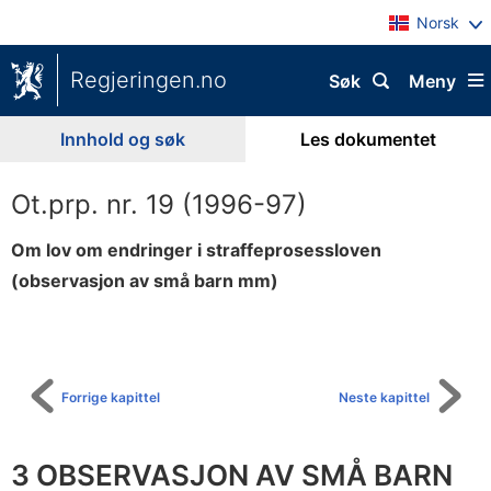
Norsk
Regjeringen.no
Søk
Meny
Innhold og søk
Les dokumentet
Ot.prp. nr. 19 (1996-97)
Om lov om endringer i straffeprosessloven
(observasjon av små barn mm)
Til
innholdsfortegnelse
Forrige kapittel
Neste kapittel
3 OBSERVASJON AV SMÅ BARN