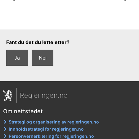
Tilbakemeldingsskjema
Fant du det du lette etter?
Ja
Nei
Regjeringen.no
Om nettstedet
Strategi og organisering av regjeringen.no
Innholdsstrategi for regjeringen.no
Personvernerklæring for regjeringen.no