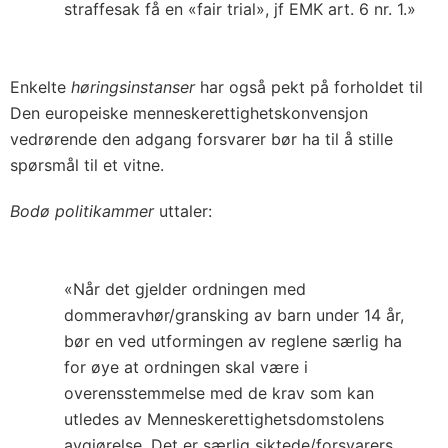
straffesak få en «fair trial», jf EMK art. 6 nr. 1.»
Enkelte
høringsinstanser
har også pekt på forholdet til
Den europeiske menneskerettighetskonvensjon
vedrørende den adgang forsvarer bør ha til å stille
spørsmål til et vitne.
Bodø politikammer
uttaler:
«Når det gjelder ordningen med
dommeravhør/gransking av barn under 14 år,
bør en ved utformingen av reglene særlig ha
for øye at ordningen skal være i
overensstemmelse med de krav som kan
utledes av Menneskerettighetsdomstolens
avgjørelse. Det er særlig siktede/forsvarers