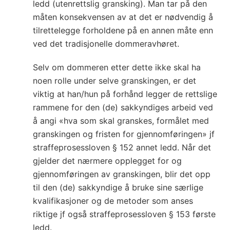
ledd (utenrettslig gransking). Man tar på den
måten konsekvensen av at det er nødvendig å
tilrettelegge forholdene på en annen måte enn
ved det tradisjonelle dommeravhøret.
Selv om dommeren etter dette ikke skal ha
noen rolle under selve granskingen, er det
viktig at han/hun på forhånd legger de rettslige
rammene for den (de) sakkyndiges arbeid ved
å angi «hva som skal granskes, formålet med
granskingen og fristen for gjennomføringen» jf
straffeprosessloven § 152 annet ledd. Når det
gjelder det nærmere opplegget for og
gjennomføringen av granskingen, blir det opp
til den (de) sakkyndige å bruke sine særlige
kvalifikasjoner og de metoder som anses
riktige jf også straffeprosessloven § 153 første
ledd.