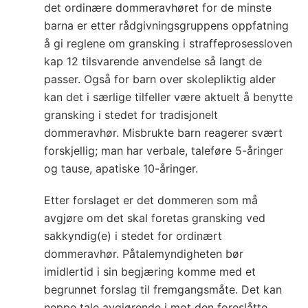
det ordinære dommeravhøret for de minste
barna er etter rådgivningsgruppens oppfatning
å gi reglene om gransking i straffeprosessloven
kap 12 tilsvarende anvendelse så langt de
passer. Også for barn over skolepliktig alder
kan det i særlige tilfeller være aktuelt å benytte
gransking i stedet for tradisjonelt
dommeravhør. Misbrukte barn reagerer svært
forskjellig; man har verbale, taleføre 5-åringer
og tause, apatiske 10-åringer.
Etter forslaget er det dommeren som må
avgjøre om det skal foretas gransking ved
sakkyndig(e) i stedet for ordinært
dommeravhør. Påtalemyndigheten bør
imidlertid i sin begjæring komme med et
begrunnet forslag til fremgangsmåte. Det kan
neppe tale avgjørende i mot den foreslåtte