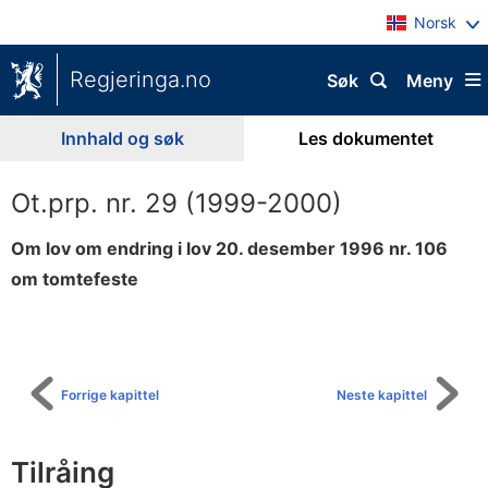
Norsk
Regjeringa.no
Søk
Meny
Innhald og søk
Les dokumentet
Ot.prp. nr. 29 (1999-2000)
Om lov om endring i lov 20. desember 1996 nr. 106
om tomtefeste
Til
innhaldsliste
Forrige kapittel
Neste kapittel
Tilråing