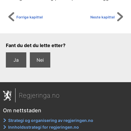
Forrige kapittel
Neste kapittel
Tilbakemeldingsskjema
Fant du det du lette etter?
Ja
Nei
Regjeringa.no
Om nettstaden
Strategi og organisering av regjeringen.no
Innholdsstrategi for regjeringen.no