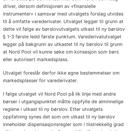
driver, dersom definisjonen av «finansielle
instrumenter» i samsvar med utvalgets forslag utvides
til å omfatte varederivater. Utvalget legger til grunn at
dette vil følge av børslovutvalgets utkast til ny børslov
§ 1-3 første ledd første punktum. Varederivatutvalget
legger på bakgrunn av utkastet til ny børslov til grunn
at Nord Pool vil kunne søke om konsesjon som børs
eller autorisert markedsplass.
Utvalget foreslår derfor ikke egne bestemmelser om
markedsplasser for varederivater.
I følge utvalget vil Nord Pool på lik linje med andre
børser i utgangspunktet måtte oppfylle de alminnelige
reglene i utkast til ny børslov. Etter utvalgets
oppfatning synes det som om utkast til ny børslov
inneholder dispensasjonsregler som i tilstrekkelig grad