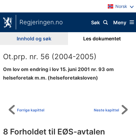
Norsk
Regjeringen.no
Søk
Meny
Innhold og søk
Les dokumentet
Ot.prp. nr. 56 (2004-2005)
Om lov om endring i lov 15. juni 2001 nr. 93 om
helseforetak m.m. (helseforetaksloven)
Til
innholdsfortegnelse
Forrige kapittel
Neste kapittel
8 Forholdet til EØS-avtalen