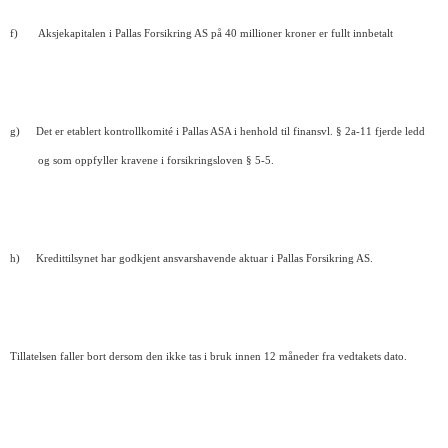
f)
Aksjekapitalen i Pallas Forsikring AS på 40 millioner kroner er fullt innbetalt
g)
Det er etablert kontrollkomité i Pallas ASA i henhold til finansvl. § 2a-11 fjerde ledd
og som oppfyller kravene i forsikringsloven § 5-5.
h)
Kredittilsynet har godkjent ansvarshavende aktuar i Pallas Forsikring AS.
Tillatelsen faller bort dersom den ikke tas i bruk innen 12 måneder fra vedtakets dato.