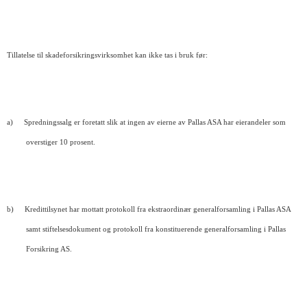
Tillatelse til skadeforsikringsvirksomhet kan ikke tas i bruk før:
a)
Spredningssalg er foretatt slik at ingen av eierne av Pallas ASA har eierandeler som
overstiger 10 prosent.
b)
Kredittilsynet har mottatt protokoll fra ekstraordinær generalforsamling i Pallas ASA
samt stiftelsesdokument og protokoll fra konstituerende generalforsamling i Pallas
Forsikring AS.