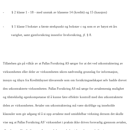
-
§ 2 klasse 1 - 18 - med unntak av klassene 14 (kreditt) og 15 (kausjon)
-
§ 1 klasse I bokstav a første strekpunkt og bokstav c og som er av høyst ett års
varighet, samt gjenforsikring innenfor livsforsikring, jf. § 8.
Tillatelsen gis på vilkår av at Pallas Forsikring AS sørger for at det ved utkontraktering av
virksomheten eller deler av virksomheten sikres nødvendig grunnlag for informasjon,
innsyn og tilsyn fra Kredittilsynet tilsvarende som om forsikringsselskapet selv hadde drevet
den utkontrakterte virksomheten. Pallas Forsikring AS må sørge for avtalemessig mulighet
og tilstrekkelig egenkompetanse til å kunne føre effektiv kontroll med den utkontrakterte
delen av virksomheten. Avtaler om utkontraktering må være skriftlige og inneholde
klausuler som gir adgang til å si opp avtalene med umiddelbar virkning dersom det skulle
vise seg at Pallas Forsikring AS’ virksomhet i praksis ikke drives forsvarlig gjennom avtalen,