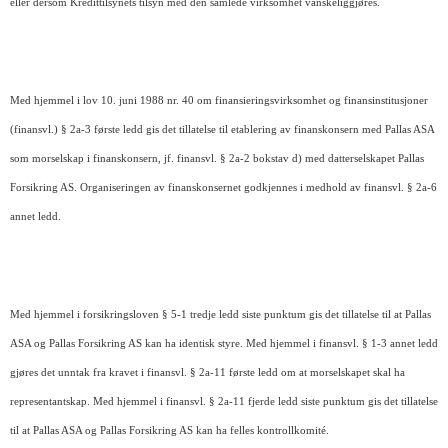
eller dersom Kredittilsynets tilsyn med den samlede virksomhet vanskeliggjøres.
Med hjemmel i lov 10. juni 1988 nr. 40 om finansieringsvirksomhet og finansinstitusjoner
(finansvl.) § 2a-3 første ledd gis det tillatelse til etablering av finanskonsern med Pallas ASA
som morselskap i finanskonsern, jf. finansvl. § 2a-2 bokstav d) med datterselskapet Pallas
Forsikring AS. Organiseringen av finanskonsernet godkjennes i medhold av finansvl. § 2a-6
annet ledd.
Med hjemmel i forsikringsloven § 5-1 tredje ledd siste punktum gis det tillatelse til at
Pallas
ASA og Pallas Forsikring AS kan ha identisk styre. Med hjemmel i finansvl. § 1-3 annet ledd
gjøres det unntak fra kravet i finansvl. § 2a-11 første ledd om at morselskapet skal ha
representantskap. Med hjemmel i finansvl. § 2a-11 fjerde ledd siste punktum gis det tillatelse
til at Pallas ASA og Pallas Forsikring AS kan ha felles kontrollkomité.