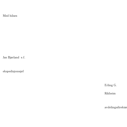
Med hilsen
Jan Bjørland
e.f.
ekspedisjonssjef
Erling G.
Rikheim
avdelingsdirektø