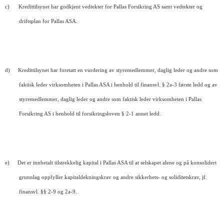
c)
Kredittilsynet har godkjent vedtekter for Pallas Forsikring AS samt vedtekter og
driftsplan for Pallas ASA.
d)
Kredittilsynet har foretatt en vurdering av styremedlemmer, daglig leder og andre som
faktisk leder virksomheten i Pallas ASA i henhold til finansvl. § 2a-3 første ledd og av
styremedlemmer, daglig leder og andre som faktisk leder virksomheten i Pallas
Forsikring AS i henhold til forsikringsloven § 2-1 annet ledd.
e)
Det er innbetalt tilstrekkelig kapital i Pallas ASA til at selskapet alene og på konsolidert
grunnlag oppfyller kapitaldekningskrav og andre sikkerhets- og soliditetskrav, jf.
finansvl. §§ 2-9 og 2a-9.