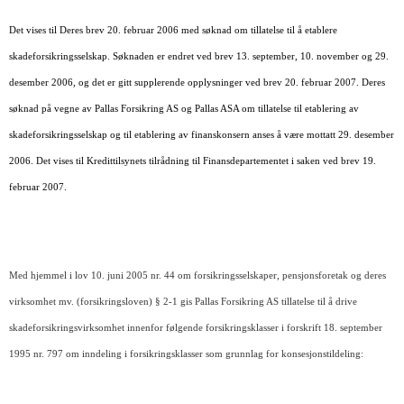
Det vises til Deres brev 20. februar 2006 med søknad om tillatelse til å etablere
skadeforsikrings­selskap. Søknaden er endret ved brev 13. september, 10. november og 29.
desember 2006, og det er gitt supplerende opplysninger ved brev 20. februar 2007. Deres
søknad på vegne av Pallas Forsikring AS og Pallas ASA om tillatelse til etablering av
skadeforsikrings­selskap og til etablering av finanskonsern anses å være mottatt 29. desember
2006. Det vises til Kredittilsynets tilrådning til Finansdepartementet i saken ved brev 19.
februar 2007.
Med hjemmel i lov 10. juni 2005 nr. 44 om forsikringsselskaper, pensjonsforetak og deres
virksomhet mv. (forsikringsloven) § 2-1 gis Pallas Forsikring AS tillatelse til å drive
skadeforsikringsvirksomhet innenfor følgende forsikringsklasser i forskrift 18. september
1995 nr. 797 om inndeling i forsikringsklasser som grunnlag for konsesjonstildeling: