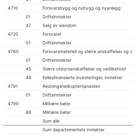
4710
Forsvarsbygg og nybygg og nyanlegg
01
Driftsinntekter
47
Salg av eiendom
4720
Forsvaret
01
Driftsinntekter
4760
Forsvarsmateriell og større anskaffelser og ved
01
Driftsinntekter
45
Større utstyrsanskaffelser og vedlikehold
48
Fellesfinansierte investeringer, inntekter
4791
Redningshelikoptertjenesten
01
Driftsinntekter
4799
Militære bøter
86
Militære bøter
Sum alle
Sum departementets inntekter