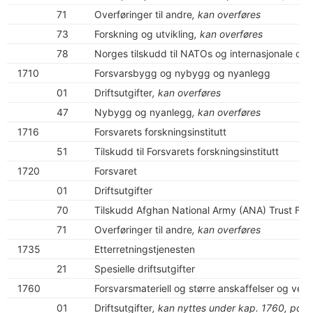
71
Overføringer til andre
, kan overføres
73
Forskning og utvikling
, kan overføres
78
Norges tilskudd til NATOs og internasjonale drif
1710
Forsvarsbygg og nybygg og nyanlegg
01
Driftsutgifter
, kan overføres
47
Nybygg og nyanlegg
, kan overføres
1716
Forsvarets forskningsinstitutt
51
Tilskudd til Forsvarets forskningsinstitutt
1720
Forsvaret
01
Driftsutgifter
70
Tilskudd Afghan National Army (ANA) Trust Fu
71
Overføringer til andre
, kan overføres
1735
Etterretningstjenesten
21
Spesielle driftsutgifter
1760
Forsvarsmateriell og større anskaffelser og vedl
01
Driftsutgifter
, kan nyttes under kap. 1760, post