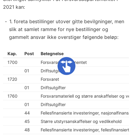
2021 kan:
1. foreta bestillinger utover gitte bevilgninger, men
slik at samlet ramme for nye bestillinger og
gammelt ansvar ikke overstiger følgende beløp:
Kap.
Post
Betegnelse
1700
Forsvarsdepartementet
01
Driftsutgifter
1720
Forsvaret
01
Driftsutgifter
1760
Forsvarsmateriell og større anskaffelser og vedl
01
Driftsutgifter
44
Fellesfinansierte investeringer, nasjonalfinansier
45
Større utstyrsanskaffelser og vedlikehold
48
Fellesfinansierte investeringer, fellesfinansiert a