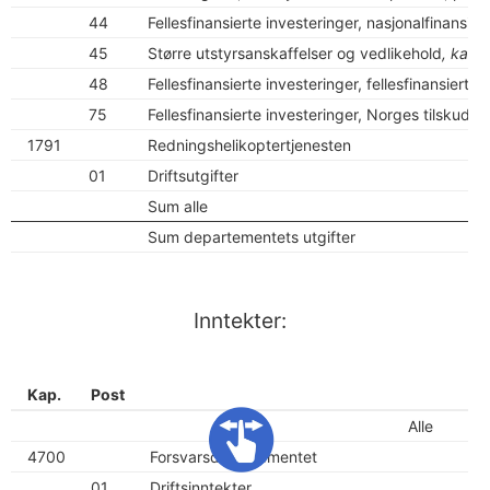
44
Fellesfinansierte investeringer, nasjonalfinansier
45
Større utstyrsanskaffelser og vedlikehold
, kan 
48
Fellesfinansierte investeringer, fellesfinansiert a
75
Fellesfinansierte investeringer, Norges tilskudd
1791
Redningshelikoptertjenesten
01
Driftsutgifter
Sum alle
Sum departementets utgifter
Inntekter:
Kap.
Post
Alle
4700
Forsvarsdepartementet
01
Driftsinntekter