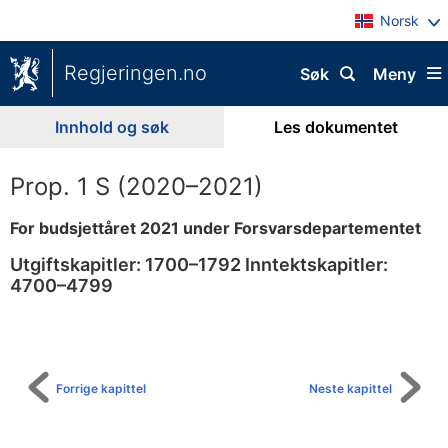
Norsk
Regjeringen.no
Søk
Meny
Innhold og søk
Les dokumentet
Prop. 1 S (2020–2021)
For budsjettåret 2021 under Forsvarsdepartementet
Utgiftskapitler: 1700–1792 Inntektskapitler:
4700–4799
Til
innholdsfortegnelse
Forrige kapittel
Neste kapittel