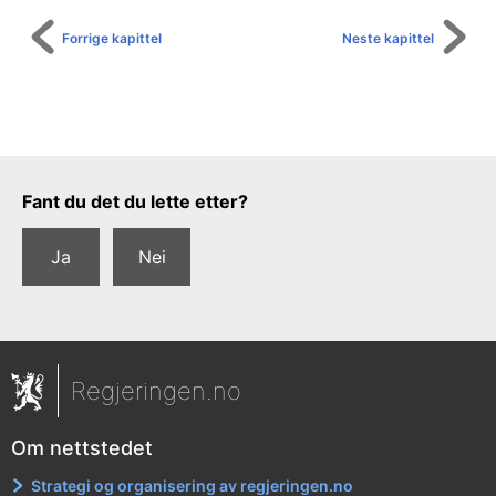
Forrige kapittel
Neste kapittel
Tilbakemeldingsskjema
Fant du det du lette etter?
Ja
Nei
Regjeringen.no
Om nettstedet
Strategi og organisering av regjeringen.no