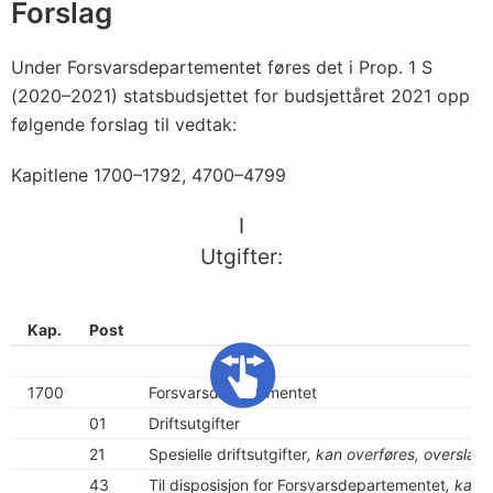
Forslag
Under Forsvarsdepartementet føres det i Prop. 1 S
(2020–2021) statsbudsjettet for budsjettåret 2021 opp
følgende forslag til vedtak:
Kapitlene 1700–1792, 4700–4799
I
Utgifter:
Kap.
Post
1700
Forsvarsdepartementet
01
Driftsutgifter
21
Spesielle driftsutgifter
, kan overføres, overslag
43
Til disposisjon for Forsvarsdepartementet
, kan 