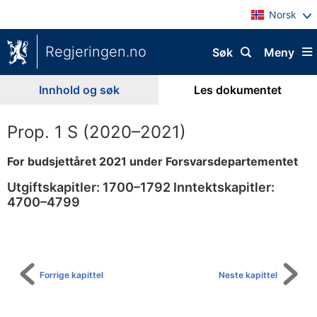
Norsk
Regjeringen.no
Søk
Meny
Innhold og søk
Les dokumentet
Prop. 1 S (2020–2021)
For budsjettåret 2021 under Forsvarsdepartementet
Utgiftskapitler: 1700–1792 Inntektskapitler:
4700–4799
Til
innholdsfortegnelse
Forrige kapittel
Neste kapittel