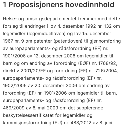
.
1 Proposisjonens hovedinnhold
m
a
Helse- og omsorgsdepartementet fremmer med dette
i
forslag til endringer i lov 4. desember 1992 nr. 132 om
2
legemidler (legemiddelloven) og lov 15. desember
0
1967 nr. 9 om patenter (patentloven) til gjennomføring
av europaparlaments- og rådsforordning (EF) nr.
1
1901/2006 av 12. desember 2006 om legemidler til
7
barn og om endring av forordning (EØF) nr. 1768/92,
o
direktiv 2001/20/EF og forordning (EF) nr. 726/2004,
m
europaparlaments- og rådsforordning (EF) nr.
i
1902/2006 av 20. desember 2006 om endring av
n
forordning (EF) nr. 1901/2006 om legemidler til barn,
n
europaparlaments- og rådsforordning (EF) nr.
l
469/2009 av 6. mai 2009 om det supplerende
e
beskyttelsessertifikatet for legemidler og
m
kommisjonsforordning (EU) nr. 488/2012 av 8. juni