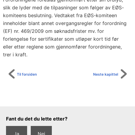
m
slik de lyder med de tilpasninger som følger av EØS-
v
komiteens beslutning. Vedtaket fra EØS-komiteen
.
inneholder blant annet overgangsregler for forordning
(EF) nr. 469/2009 om søknadsfrister mv. for
forlengelse for sertifikater som utløper kort tid før
eller etter reglene som gjennomfører forordningene,
trer i kraft.
Til forsiden
Neste kapittel
Tilbakemeldingsskjema
Fant du det du lette etter?
Ja
Nei