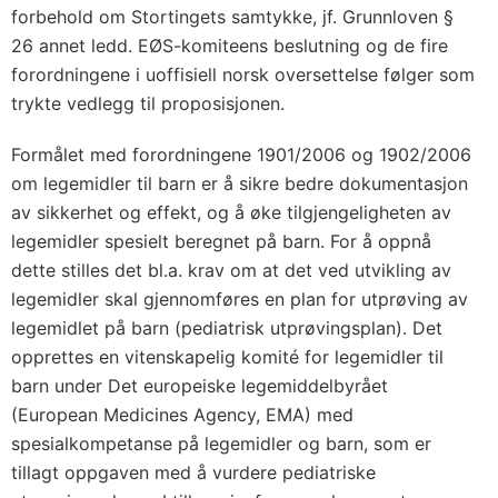
n
forbehold om Stortingets samtykke, jf. Grunnloven §
a
26 annet ledd. EØS-komiteens beslutning og de fire
v
forordningene i uoffisiell norsk oversettelse følger som
f
trykte vedlegg til proposisjonen.
o
Formålet med forordningene 1901/2006 og 1902/2006
r
om legemidler til barn er å sikre bedre dokumentasjon
o
av sikkerhet og effekt, og å øke tilgjengeligheten av
r
legemidler spesielt beregnet på barn. For å oppnå
d
dette stilles det bl.a. krav om at det ved utvikling av
n
legemidler skal gjennomføres en plan for utprøving av
i
legemidlet på barn (pediatrisk utprøvingsplan). Det
n
opprettes en vitenskapelig komité for legemidler til
g
barn under Det europeiske legemiddelbyrået
(
(European Medicines Agency, EMA) med
E
spesialkompetanse på legemidler og barn, som er
F
tillagt oppgaven med å vurdere pediatriske