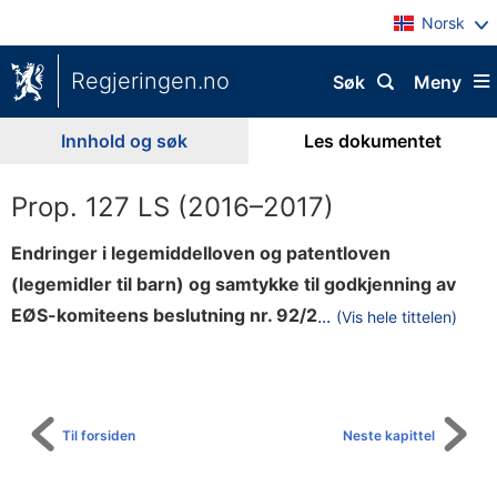
Norsk
Regjeringen.no
Søk
Meny
Innhold og søk
Les dokumentet
Prop. 127 LS (2016–2017)
Endringer i legemiddelloven og patentloven
(legemidler til barn) og samtykke til godkjenning av
0
EØS-komiteens beslutning nr. 92/2
...
(Vis hele tittelen)
Til
1
innholdsfortegnelse
7
a
v
Til forsiden
Neste kapittel
5