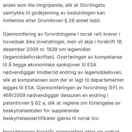
e
anses som lite inngripende, slik at Stortingets
g
samtykke til godkjenning av beslutningen kan
e
innhentes etter Grunnloven § 26 annet ledd.
m
i
Gjennomføring av forordningene i norsk rett krever i
hovedsak ikke lovendringer, men vil skje i forskrift 18.
d
desember 2009 nr. 1839 om legemidler
l
(legemiddelforskriften). Overføringen av kompetanse
e
til å ilegge økonomiske sanksjoner til ESA
r
nødvendiggjør imidlertid endring av legemiddelloven,
t
slik at kompetansen som der er lagt til departementet
i
legges til ESA. Gjennomføringen av forordning (EF) nr.
l
469/2009 nødvendiggjør dessuten en endring i
b
patentloven § 62 a, slik at reglene om forlengelse av
a
beskyttelsestiden for supplerende
r
beskyttelsessertifikater gjøres til norsk lov.
n
Forordningene foreslås gjennomført etter sin ordlyd,