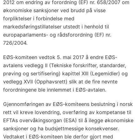
m
2012 om endring av forordning (EF) nr. 658/2007 om
e
økonomiske sanksjoner ved brudd på visse
l
forpliktelser i forbindelse med
markedsføringstillatelser utstedt i henhold til
s
europaparlaments- og rådsforordning (EF) nr.
e
726/2004.
i
E
EØS-komiteen vedtok 5. mai 2017 å endre EØS-
Ø
avtalens vedlegg II (Tekniske forskrifter, standarder,
S
prøving og sertifisering) kapittel XIII (Legemidler) og
-
vedlegg XVII (Opphavsrett) slik at de fire nevnte
a
forordningene ble innlemmet i EØS-avtalen.
v
Gjennomføringen av EØS-komiteens beslutning i norsk
t
rett vil kreve lovendring, overføring av kompetanse til
a
EFTAs overvåkingsorgan (ESA) til å ilegge økonomiske
l
sanksjoner og ha budsjettmessige konsekvenser.
e
Vedtaket i EØS-komiteen ble derfor gjort med