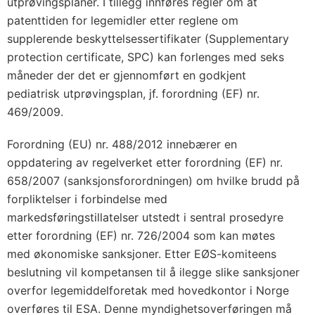
)
utprøvingsplaner. I tillegg innføres regler om at
patenttiden for legemidler etter reglene om
n
supplerende beskyttelsessertifikater (Supplementary
r
protection certificate, SPC) kan forlenges med seks
.
måneder der det er gjennomført en godkjent
1
pediatrisk utprøvingsplan, jf. forordning (EF) nr.
9
469/2009.
0
1
Forordning (EU) nr. 488/2012 innebærer en
/
oppdatering av regelverket etter forordning (EF) nr.
2
658/2007 (sanksjonsforordningen) om hvilke brudd på
0
forpliktelser i forbindelse med
markedsføringstillatelser utstedt i sentral prosedyre
0
etter forordning (EF) nr. 726/2004 som kan møtes
6
med økonomiske sanksjoner. Etter EØS-komiteens
o
beslutning vil kompetansen til å ilegge slike sanksjoner
m
overfor legemiddelforetak med hovedkontor i Norge
l
overføres til ESA. Denne myndighetsoverføringen må