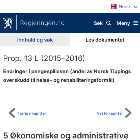
Norsk
Regjeringen.no
Søk
Meny
Innhold og søk
Les dokumentet
Prop. 13 L (2015–2016)
Endringer i pengespilloven (andel av Norsk Tippings
overskudd til helse- og rehabiliteringsformål)
Til
innholdsfortegnelse
Forrige kapittel
Neste kapittel
5 Økonomiske og administrative