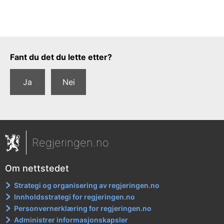
Tilbakemeldingsskjema
Fant du det du lette etter?
Ja
Nei
Regjeringen.no
Om nettstedet
Strategi og organisering av regjeringen.no
Innholdsstrategi for regjeringen.no
Personvernerklæring for regjeringen.no
Administrer informasjonskapsler