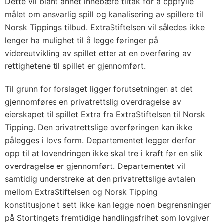
Dette vil blant annet innebære tiltak for å oppfylle
målet om ansvarlig spill og kanalisering av spillere til
Norsk Tippings tilbud. ExtraStiftelsen vil således ikke
lenger ha mulighet til å legge føringer på
videreutvikling av spillet etter at en overføring av
rettighetene til spillet er gjennomført.
Til grunn for forslaget ligger forutsetningen at det
gjennomføres en privatrettslig overdragelse av
eierskapet til spillet Extra fra ExtraStiftelsen til Norsk
Tipping. Den privatrettslige overføringen kan ikke
pålegges i lovs form. Departementet legger derfor
opp til at lovendringen ikke skal tre i kraft før en slik
overdragelse er gjennomført. Departementet vil
samtidig understreke at den privatrettslige avtalen
mellom ExtraStiftelsen og Norsk Tipping
konstitusjonelt sett ikke kan legge noen begrensninger
på Stortingets fremtidige handlingsfrihet som lovgiver