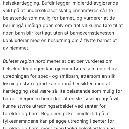
helsekartlegging. Bufdir legger imidlertid avgjørende
vekt på at undersøkelser skal gjennomføres så lite
belastende som mulig for barnet, og vurderer at de
bør inngå i målgruppen selv om det vil kunne føre til at
noen barn blir kartlagt uten at barnevernstjenesten
konkluderer med en beslutning om å flytte barnet ut
av hjemmet.
Bufetat region nord
mener at det bør vurderes om
helsekartleggingen kan gjennomføres som en del av
utredningen for sped- og småbarn, ettersom en slik
løsning i større grad kan oppnå hensikten med at
kartlegging skal være så lite belastende som mulig for
barnet. Regionen bemerket at en slik løsning også vil
kunne styrke utredningsarbeidet ved senter for
foreldre og barn. Regionen peker imidlertid på at
fylkesnemndene kan pålegge utredning i senter for
foreldre og barn, mens tverrfaglig helsekartlegging