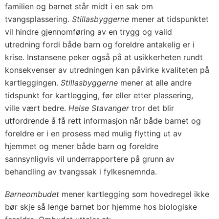
familien og barnet står midt i en sak om
tvangsplassering.
Stillasbyggerne
mener at tidspunktet
vil hindre gjennomføring av en trygg og valid
utredning fordi både barn og foreldre antakelig er i
krise. Instansene peker også på at usikkerheten rundt
konsekvenser av utredningen kan påvirke kvaliteten på
kartleggingen.
Stillasbyggerne
mener at alle andre
tidspunkt for kartlegging, før eller etter plassering,
ville vært bedre.
Helse Stavanger
tror det blir
utfordrende å få rett informasjon når både barnet og
foreldre er i en prosess med mulig flytting ut av
hjemmet og mener både barn og foreldre
sannsynligvis vil underrapportere på grunn av
behandling av tvangssak i fylkesnemnda.
Barneombudet
mener kartlegging som hovedregel ikke
bør skje så lenge barnet bor hjemme hos biologiske