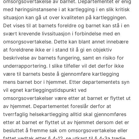
omsorgsovertakelse av barnet. Departementet er enig
med høringsinstansene i at kartlegging i en slik kritisk
situasjon kan gå ut over kvaliteten på kartleggingen.
Det vises til at barnets foreldre og barnet kan stå i en
svært krevende livssituasjon i forbindelse med en
omsorgsovertakelse. Dette kan blant annet innebære
at foreldrene ikke er i stand til å gi en objektiv
beskrivelse av barnets fungering, samt en risiko for
underrapportering. I slike tilfeller vil det derfor ikke
være til barnets beste å gjennomføre kartlegging
mens barnet bor i hjemmet. Etter departementets syn
vil egnet kartleggingstidspunkt ved
omsorgsovertakelser være etter at barnet er flyttet ut
av hjemmet. Departementet foreslår derfor at
tverrfaglig helsekartlegging alltid skal gjennomføres
etter at barnet er flyttet ut av hjemmet dersom det er
besluttet å fremme sak om omsorgsovertakelse eller
fattet vedtak etter § 4-12, se utkast til § 4-3a tredje