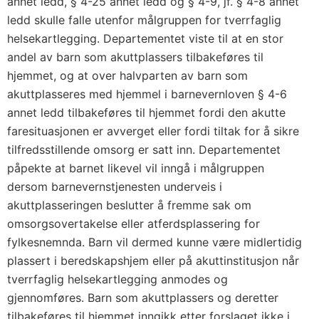
annet ledd, § 4-25 annet ledd og § 4-9, jf. § 4-8 annet
ledd skulle falle utenfor målgruppen for tverrfaglig
helsekartlegging. Departementet viste til at en stor
andel av barn som akuttplassers tilbakeføres til
hjemmet, og at over halvparten av barn som
akuttplasseres med hjemmel i barnevernloven § 4-6
annet ledd tilbakeføres til hjemmet fordi den akutte
faresituasjonen er avverget eller fordi tiltak for å sikre
tilfredsstillende omsorg er satt inn. Departementet
påpekte at barnet likevel vil inngå i målgruppen
dersom barnevernstjenesten underveis i
akuttplasseringen beslutter å fremme sak om
omsorgsovertakelse eller atferdsplassering for
fylkesnemnda. Barn vil dermed kunne være midlertidig
plassert i beredskapshjem eller på akuttinstitusjon når
tverrfaglig helsekartlegging anmodes og
gjennomføres. Barn som akuttplassers og deretter
tilbakeføres til hjemmet inngikk etter forslaget ikke i