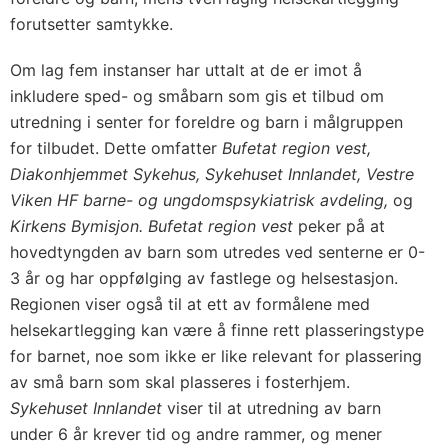
forutsetter samtykke.
Om lag fem instanser har uttalt at de er imot å
inkludere sped- og småbarn som gis et tilbud om
utredning i senter for foreldre og barn i målgruppen
for tilbudet. Dette omfatter
Bufetat region vest,
Diakonhjemmet Sykehus, Sykehuset Innlandet, Vestre
Viken HF barne- og ungdomspsykiatrisk avdeling,
og
Kirkens Bymisjon. Bufetat region vest
peker på at
hovedtyngden av barn som utredes ved senterne er 0-
3 år og har oppfølging av fastlege og helsestasjon.
Regionen viser også til at ett av formålene med
helsekartlegging kan være å finne rett plasseringstype
for barnet, noe som ikke er like relevant for plassering
av små barn som skal plasseres i fosterhjem.
Sykehuset Innlandet
viser til at utredning av barn
under 6 år krever tid og andre rammer, og mener