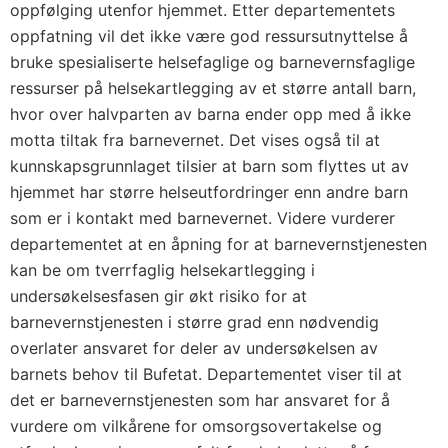
oppfølging utenfor hjemmet. Etter departementets
oppfatning vil det ikke være god ressursutnyttelse å
bruke spesialiserte helsefaglige og barnevernsfaglige
ressurser på helsekartlegging av et større antall barn,
hvor over halvparten av barna ender opp med å ikke
motta tiltak fra barnevernet. Det vises også til at
kunnskapsgrunnlaget tilsier at barn som flyttes ut av
hjemmet har større helseutfordringer enn andre barn
som er i kontakt med barnevernet. Videre vurderer
departementet at en åpning for at barnevernstjenesten
kan be om tverrfaglig helsekartlegging i
undersøkelsesfasen gir økt risiko for at
barnevernstjenesten i større grad enn nødvendig
overlater ansvaret for deler av undersøkelsen av
barnets behov til Bufetat. Departementet viser til at
det er barnevernstjenesten som har ansvaret for å
vurdere om vilkårene for omsorgsovertakelse og