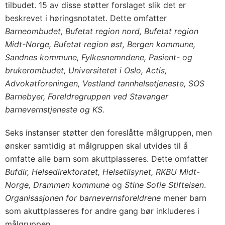
tilbudet. 15 av disse støtter forslaget slik det er
beskrevet i høringsnotatet. Dette omfatter
Barneombudet, Bufetat region nord, Bufetat region
Midt-Norge, Bufetat region øst, Bergen kommune,
Sandnes kommune, Fylkesnemndene, Pasient- og
brukerombudet, Universitetet i Oslo, Actis,
Advokatforeningen, Vestland tannhelsetjeneste, SOS
Barnebyer, Foreldregruppen ved Stavanger
barnevernstjeneste og KS.
Seks instanser støtter den foreslåtte målgruppen, men
ønsker samtidig at målgruppen skal utvides til å
omfatte alle barn som akuttplasseres. Dette omfatter
Bufdir, Helsedirektoratet, Helsetilsynet, RKBU Midt-
Norge, Drammen kommune
og
Stine Sofie Stiftelsen
.
Organisasjonen for barnevernsforeldrene
mener barn
som akuttplasseres for andre gang bør inkluderes i
målgruppen.