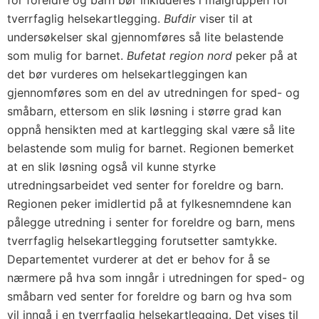
for foreldre og barn bør inkluderes i målgruppen for
tverrfaglig helsekartlegging.
Bufdir
viser til at
undersøkelser skal gjennomføres så lite belastende
som mulig for barnet.
Bufetat region nord
peker på at
det bør vurderes om helsekartleggingen kan
gjennomføres som en del av utredningen for sped- og
småbarn, ettersom en slik løsning i større grad kan
oppnå hensikten med at kartlegging skal være så lite
belastende som mulig for barnet. Regionen bemerket
at en slik løsning også vil kunne styrke
utredningsarbeidet ved senter for foreldre og barn.
Regionen peker imidlertid på at fylkesnemndene kan
pålegge utredning i senter for foreldre og barn, mens
tverrfaglig helsekartlegging forutsetter samtykke.
Departementet vurderer at det er behov for å se
nærmere på hva som inngår i utredningen for sped- og
småbarn ved senter for foreldre og barn og hva som
vil inngå i en tverrfaglig helsekartlegging. Det vises til