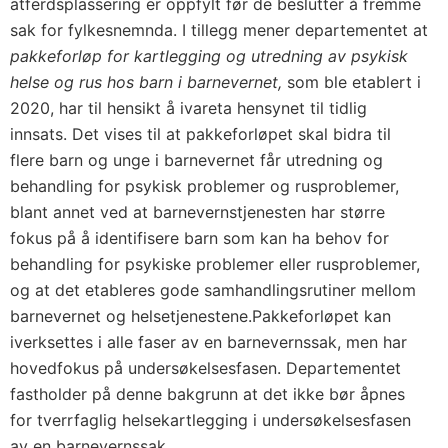
atferdsplassering er oppfylt før de beslutter å fremme
sak for fylkesnemnda. I tillegg mener departementet at
pakkeforløp for kartlegging og utredning av psykisk
helse og rus hos barn i barnevernet,
som ble etablert i
2020, har til hensikt å ivareta hensynet til tidlig
innsats. Det vises til at pakkeforløpet skal bidra til
flere barn og unge i barnevernet får utredning og
behandling for psykisk problemer og rusproblemer,
blant annet ved at barnevernstjenesten har større
fokus på å identifisere barn som kan ha behov for
behandling for psykiske problemer eller rusproblemer,
og at det etableres gode samhandlingsrutiner mellom
barnevernet og helsetjenestene.Pakkeforløpet kan
iverksettes i alle faser av en barnevernssak, men har
hovedfokus på undersøkelsesfasen. Departementet
fastholder på denne bakgrunn at det ikke bør åpnes
for tverrfaglig helsekartlegging i undersøkelsesfasen
av en barnevernssak.