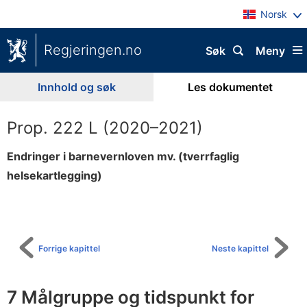
Norsk
Regjeringen.no
Søk
Meny
Innhold og søk
Les dokumentet
Prop. 222 L (2020–2021)
Endringer i barnevernloven mv. (tverrfaglig
helsekartlegging)
Til
innholdsfortegnelse
Forrige kapittel
Neste kapittel
7 Målgruppe og tidspunkt for