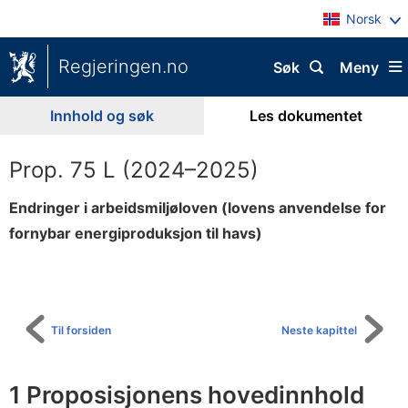
Norsk
Regjeringen.no
Søk
Meny
Innhold og søk
Les dokumentet
Prop. 75 L (2024–2025)
Endringer i arbeidsmiljøloven (lovens anvendelse for
fornybar energiproduksjon til havs)
Til
innholdsfortegnelse
Til forsiden
Neste kapittel
1 Proposisjonens hovedinnhold