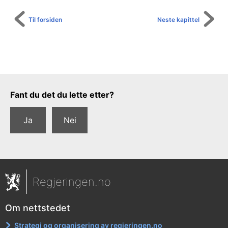
Til forsiden
Neste kapittel
Tilbakemeldingsskjema
Fant du det du lette etter?
Ja
Nei
Regjeringen.no
Om nettstedet
Strategi og organisering av regjeringen.no