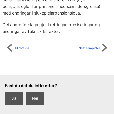
pensjonsregler for personer med særaldersgrense)
med endringar i sjukepleiarpensjonslova.
Dei andre forslaga gjeld rettingar, presiseringar og
endringar av teknisk karakter.
Til forsida
Neste kapittel
Tilbakemeldingsskjema
Fant du det du lette etter?
Ja
Nei