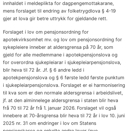
innhaldet i meldeplikta for dagpengemottakarane,
mens forslaget til endring av folketrygdlova § 4-19
gjer at lova gir betre uttrykk for gjeldande rett.
Forslaget i lov om pensjonsordning for
apotekvirksomhet mv. og lov om pensjonsordning for
sykepleiere inneber at aldersgrensa på 70 år, som
gjeld for alle medlemmane i apotekpensjonslova og
for overordna sjukepleiarar i sjukepleiarpensjonslova,
blir heva til 72 år. Jf. § 6 andre ledd i
apotekpensjonslova og § 6 første ledd første punktum
i sjukepleiarpensjonslova. Forslaget er ei harmonisering
til kva som er den normale aldersgrensa i arbeidslivet,
jf. at den alminnelege aldersgrensa i staten blir heva
frå 70 til 72 år frå 1. januar 2026. Forslaget vil også
innebere at 70-årsgrensa blir heva til 72 år i lov 10. juni
2025 nr. 31 om endringer i lov om Statens
pensjonskasse og enkelte andre lover (nye