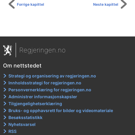
Forrige kapittel
Neste kapittel
Regjeringen.no
Om nettstedet
Strategi og organisering av regjeringen.no
Innholdsstrategi for regjeringen.no
Personvernerklæring for regjeringen.no
Administrer informasjonskapsler
Tilgjengelighetserklæring
Bruks- og opphavsrett for bilder og videomateriale
Besøksstatistikk
Nyhetsvarsel
RSS