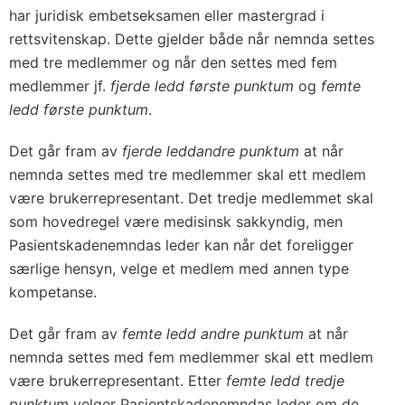
har juridisk embetseksamen eller mastergrad i
rettsvitenskap. Dette gjelder både når nemnda settes
med tre medlemmer og når den settes med fem
medlemmer jf.
fjerde ledd første punktum
og
femte
ledd første punktum
.
Det går fram av
fjerde ledd
andre punktum
at når
nemnda settes med tre medlemmer skal ett medlem
være brukerrepresentant. Det tredje medlemmet skal
som hovedregel være medisinsk sakkyndig, men
Pasientskadenemndas leder kan når det foreligger
særlige hensyn, velge et medlem med annen type
kompetanse.
Det går fram av
femte ledd andre punktum
at når
nemnda settes med fem medlemmer skal ett medlem
være brukerrepresentant. Etter
femte ledd tredje
punktum
velger Pasientskadenemndas leder om de