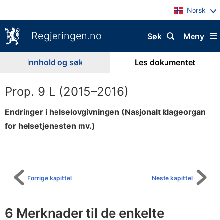
Norsk
Regjeringen.no
Søk
Meny
Innhold og søk
Les dokumentet
Prop. 9 L (2015–2016)
Endringer i helselovgivningen (Nasjonalt klageorgan
for helsetjenesten mv.)
Til
innholdsfortegnelse
Forrige kapittel
Neste kapittel
6 Merknader til de enkelte