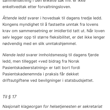
sammensetning i den enkelte sak mv. er ikke
enkeltvedtak etter forvaltningsloven.
Åttende ledd
svarer i hovedsak til dagens tredje ledd.
Kongens myndighet til å fastsette unntak fra lovens
krav om sammensetning er imidlertid tatt ut. Når loven
selv legger opp til større fleksibilitet, er det ikke lenger
nødvendig med en slik unntakshjemmel.
Niende ledd
svarer innholdsmessig til dagens fjerde
ledd, men tillegget «ved bidrag fra Norsk
Pasientskadeerstatning» er tatt bort fordi
Pasientskadenemnda i praksis får dekket
driftsutgiftene ved bevilgninger i statsbudsjettet.
Til § 17
Nasjonalt klageorgan for helsetjenesten er sekretariat