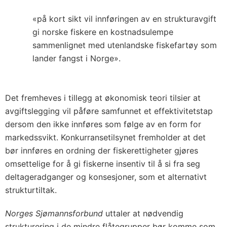
«på kort sikt vil innføringen av en strukturavgift
gi norske fiskere en kostnadsulempe
sammenlignet med utenlandske fiskefartøy som
lander fangst i Norge».
Det fremheves i tillegg at økonomisk teori tilsier at
avgiftslegging vil påføre samfunnet et effektivitetstap
dersom den ikke innføres som følge av en form for
markedssvikt. Konkurransetilsynet fremholder at det
bør innføres en ordning der fiskerettigheter gjøres
omsettelige for å gi fiskerne insentiv til å si fra seg
deltageradganger og konsesjoner, som et alternativt
strukturtiltak.
Norges Sjømannsforbund
uttaler at nødvendig
strukturering i de mindre flåtegrupper bør komme som