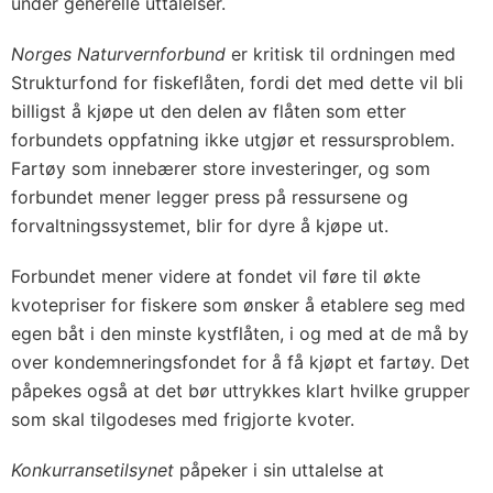
under generelle uttalelser.
Norges Naturvernforbund
er kritisk til ordningen med
Strukturfond for fiskeflåten, fordi det med dette vil bli
billigst å kjøpe ut den delen av flåten som etter
forbundets oppfatning ikke utgjør et ressursproblem.
Fartøy som innebærer store investeringer, og som
forbundet mener legger press på ressursene og
forvaltningssystemet, blir for dyre å kjøpe ut.
Forbundet mener videre at fondet vil føre til økte
kvotepriser for fiskere som ønsker å etablere seg med
egen båt i den minste kystflåten, i og med at de må by
over kondemneringsfondet for å få kjøpt et fartøy. Det
påpekes også at det bør uttrykkes klart hvilke grupper
som skal tilgodeses med frigjorte kvoter.
Konkurransetilsynet
påpeker i sin uttalelse at