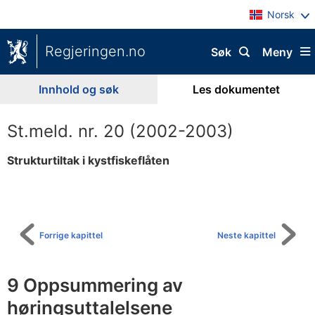
Norsk
Regjeringen.no
Søk
Meny
Innhold og søk
Les dokumentet
St.meld. nr. 20 (2002-2003)
Strukturtiltak i kystfiskeflåten
Til
innholdsfortegnelse
Forrige kapittel
Neste kapittel
9 Oppsummering av
høringsuttalelsene