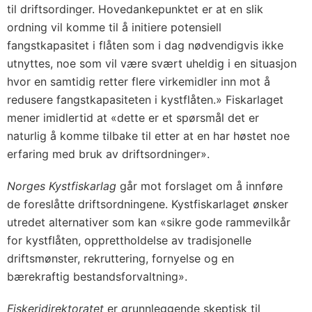
til driftsordinger. Hovedankepunktet er at en slik
ordning vil komme til å initiere potensiell
fangstkapasitet i flåten som i dag nødvendigvis ikke
utnyttes, noe som vil være svært uheldig i en situasjon
hvor en samtidig retter flere virkemidler inn mot å
redusere fangstkapasiteten i kystflåten.» Fiskarlaget
mener imidlertid at «dette er et spørsmål det er
naturlig å komme tilbake til etter at en har høstet noe
erfaring med bruk av driftsordninger».
Norges Kystfiskarlag
går mot forslaget om å innføre
de foreslåtte driftsordningene. Kystfiskarlaget ønsker
utredet alternativer som kan «sikre gode rammevilkår
for kystflåten, opprettholdelse av tradisjonelle
driftsmønster, rekruttering, fornyelse og en
bærekraftig bestandsforvaltning».
Fiskeridirektoratet
er grunnleggende skeptisk til