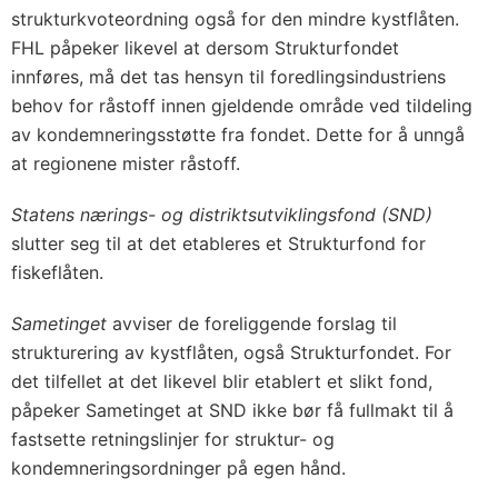
strukturkvoteordning også for den mindre kystflåten.
FHL påpeker likevel at dersom Strukturfondet
innføres, må det tas hensyn til foredlingsindustriens
behov for råstoff innen gjeldende område ved tildeling
av kondemneringsstøtte fra fondet. Dette for å unngå
at regionene mister råstoff.
Statens nærings- og distriktsutviklingsfond (SND)
slutter seg til at det etableres et Strukturfond for
fiskeflåten.
Sametinget
avviser de foreliggende forslag til
strukturering av kystflåten, også Strukturfondet. For
det tilfellet at det likevel blir etablert et slikt fond,
påpeker Sametinget at SND ikke bør få fullmakt til å
fastsette retningslinjer for struktur- og
kondemneringsordninger på egen hånd.