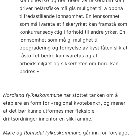
som eneyrke og den delen av fiskeflåten som
driver helårsfiske må gis mulighet til å oppnå
tilfredsstillende lønnsomhet. En lønnsomhet
som må ivareta at fiskeryrket kan framstå som
konkurransedyktig i forhold til andre yrker. En
lønnsomhet som må gi mulighet til
oppgradering og fornyelse av kystflåten slik at
råstoffet bedre kan ivaretas og at
arbeidsmiljøet og sikkerheten om bord kan
bedres.»
Nordland fylkeskommune
har støttet tanken om å
etablere en form for «regional kvotebank», og mener
at det bør kunne utformes mer fleksible
driftsordninger innenfor en slik ramme.
Møre og Romsdal fylkeskommune
går inn for forslaget