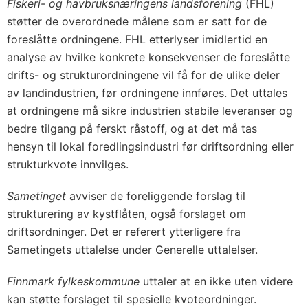
Fiskeri- og havbruksnæringens landsforening
(FHL)
støtter de overordnede målene som er satt for de
foreslåtte ordningene. FHL etterlyser imidlertid en
analyse av hvilke konkrete konsekvenser de foreslåtte
drifts- og strukturordningene vil få for de ulike deler
av landindustrien, før ordningene innføres. Det uttales
at ordningene må sikre industrien stabile leveranser og
bedre tilgang på ferskt råstoff, og at det må tas
hensyn til lokal foredlingsindustri før driftsordning eller
strukturkvote innvilges.
Sametinget
avviser de foreliggende forslag til
strukturering av kystflåten, også forslaget om
driftsordninger. Det er referert ytterligere fra
Sametingets uttalelse under Generelle uttalelser.
Finnmark fylkeskommune
uttaler at en ikke uten videre
kan støtte forslaget til spesielle kvoteordninger.