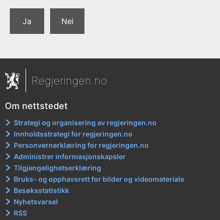
Ja
Nei
Regjeringen.no
Om nettstedet
Strategi og organisering av regjeringen.no
Innholdsstrategi for regjeringen.no
Personvernerklæring for regjeringen.no
Administrer informasjonskapsler
Tilgjengelighetserklæring
Bruks- og opphavsrett for bilder og videomateriale
Besøksstatistikk
Nyhetsvarsel
RSS