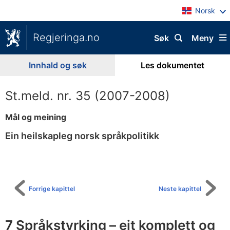
Norsk
Regjeringa.no
Søk
Meny
Innhald og søk
Les dokumentet
St.meld. nr. 35 (2007-2008)
Mål og meining
Ein heilskapleg norsk språkpolitikk
Til
innhaldsliste
Forrige kapittel
Neste kapittel
7 Språkstyrking – eit komplett og