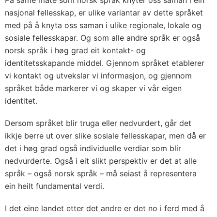
På same måte som norsk språk knyter oss saman i ein
nasjonal fellesskap, er ulike variantar av dette språket
med på å knyta oss saman i ulike regionale, lokale og
sosiale fellesskapar. Og som alle andre språk er også
norsk språk i høg grad eit kontakt- og
identitetsskapande middel. Gjennom språket etablerer
vi kontakt og utvekslar vi informasjon, og gjennom
språket både markerer vi og skaper vi vår eigen
identitet.
Dersom språket blir truga eller nedvurdert, går det
ikkje berre ut over slike sosiale fellesskapar, men då er
det i høg grad også individuelle verdiar som blir
nedvurderte. Også i eit slikt perspektiv er det at alle
språk – også norsk språk – må seiast å representera
ein heilt fundamental verdi.
I det eine landet etter det andre er det no i ferd med å