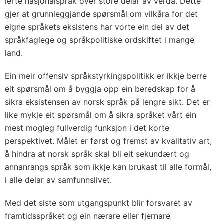
lerte nasjonalspråk over store delar av verda. Dette
gjer at grunnleggjande spørsmål om vilkåra for det
eigne språkets eksistens har vorte ein del av det
språkfaglege og språkpolitiske ordskiftet i mange
land.
Ein meir offensiv språkstyrkingspolitikk er ikkje berre
eit spørsmål om å byggja opp ein beredskap for å
sikra eksistensen av norsk språk på leng­re sikt. Det er
like mykje eit spørsmål om å sikra språket vårt ein
mest mogleg fullverdig funksjon i det korte
perspektivet. Målet er først og fremst av kvalitativ art,
å hindra at norsk språk skal bli eit sekundært og
annanrangs språk som ikkje kan brukast til alle formål,
i alle delar av samfunnslivet.
Med det siste som utgangspunkt blir forsvaret av
framtidsspråket og ein nærare eller fjernare