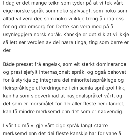
I dag er det mange teikn som tyder på at vi tek vårt
eige norske språk som noko sjølvsagt, som noko som
alltid vil vera der, som noko vi ikkje treng å uroa oss
for og dra omsorg for. Dette kan vera med på å
usynleggjera norsk språk. Kanskje er det slik at vi ikkje
så lett ser verdien av dei nære tinga, ting som berre er
der.
Både presset frå engelsk, som eit sterkt dominerande
og prestisjefylt internasjonalt språk, og også behovet
for å styrkja og integrera dei minoritetsspråklege og
fleirspråklege utfordringane i ein samla språkpolitikk,
kan ha som sideverknad at nasjonalspråket vårt, og
det som er morsmålet for dei aller fleste her i landet,
kan få mindre merksemd enn det som er nødvendig.
I vår tid må vi gje vårt eige språk langt større
merksemd enn det dei fleste kanskje har for vane å