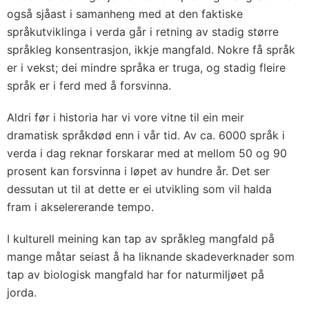
også sjåast i samanheng med at den faktiske
språkutviklinga i verda går i retning av stadig større
språkleg konsentrasjon, ikkje mangfald. Nokre få språk
er i vekst; dei mindre språka er truga, og stadig fleire
språk er i ferd med å forsvinna.
Aldri før i historia har vi vore vitne til ein meir
dramatisk språkdød enn i vår tid. Av ca. 6000 språk i
verda i dag reknar forskarar med at mellom 50 og 90
prosent kan forsvinna i løpet av hundre år. Det ser
dessutan ut til at dette er ei utvikling som vil halda
fram i akselererande tempo.
I kulturell meining kan tap av språkleg mangfald på
mange måtar seiast å ha liknande skadeverknader som
tap av biologisk mangfald har for naturmiljøet på
jorda.