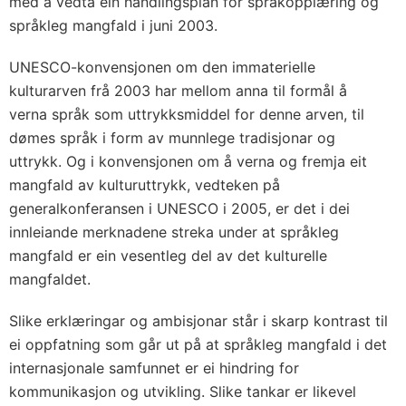
med å vedta ein handlingsplan for språk­opplæring og
språkleg mangfald i juni 2003.
UNESCO-konvensjonen om den immaterielle
kulturarven frå 2003 har mellom anna til formål å
verna språk som uttrykksmiddel for denne arven, til
dømes språk i form av munnlege tradisjonar og
uttrykk. Og i konvensjonen om å verna og fremja eit
mangfald av kulturuttrykk, vedteken på
generalkonferansen i UNESCO i 2005, er det i dei
innleiande merknadene streka under at språkleg
mangfald er ein vesentleg del av det kulturelle
mangfaldet.
Slike erklæringar og ambisjonar står i skarp kontrast til
ei oppfatning som går ut på at språkleg mangfald i det
internasjonale samfunnet er ei hindring for
kommunikasjon og utvikling. Slike tankar er likevel