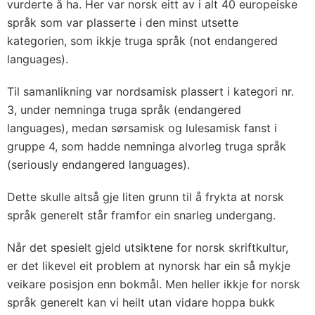
vurderte å ha. Her var norsk eitt av i alt 40 europeiske
språk som var plasserte i den minst utsette
kategorien, som ikkje truga språk (not endangered
languages).
Til samanlikning var nordsamisk plassert i kategori nr.
3, under nemninga truga språk (endangered
languages), medan sørsamisk og lulesamisk fanst i
gruppe 4, som hadde nemninga alvorleg truga språk
(seriously endangered languages).
Dette skulle altså gje liten grunn til å frykta at norsk
språk generelt står framfor ein snarleg undergang.
Når det spesielt gjeld utsiktene for norsk skriftkultur,
er det likevel eit problem at nynorsk har ein så mykje
veikare posisjon enn bokmål. Men heller ikkje for norsk
språk generelt kan vi heilt utan vidare hoppa bukk