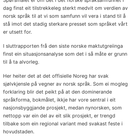
Spørsmålet er om det i det norske språksamfunnet i
dag finst eit tilstrekkeleg sterkt medvit om verdien av
norsk språk til at vi som samfunn vil vera i stand til å
stå imot det stadig sterkare presset som språket vårt
er utsett for.
I sluttrapporten frå den siste norske maktutgreiinga
finst ein situasjonsanalyse som det i så måte er grunn
til å ta alvorleg.
Her heiter det at det offisielle Noreg har svak
sjølvkjensle på vegner av norsk språk. Som ei mogleg
forklaring blir det peikt på at den dominerande
språkforma, bokmålet, ikkje har vore sentral i eit
nasjonsbyggjande prosjekt, medan nynorsken, som
nettopp var ein del av eit slik prosjekt, er trengd
tilbake som ein regional variant med svakast feste i
hovudstaden.