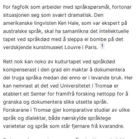
For fagfolk som arbeider med språkspørsmål, fortonar
situasjonen seg som svært dramatisk. Den
amerikanske lingvisten Ken Hale, som var ekspert på
australske språk, skal ha samanlikna det intellektuelle
tapet ved språkdød med å sleppa ei bombe på det
1
verdskjende kunstmuseet Louvre i Paris.
Rett nok kan noko av kulturtapet ved språkdød
kompenserast i den grad ein maktar å dokumentera
dei truga språka medan dei enno er i levande bruk. Her
kan nemnast at det ved Universitetet i Tromsø er
etablert eit Senter for framifrå forsking nettopp for å
granska og dokumentera slike utsette språk.
Forskarane i Tromsø gjer komparative studiar av ulike
språk og dialektar, både nærskylde språklege
varietetar og språk som står fjernare frå kvarandre.