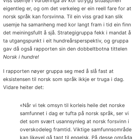
viss usemje i vurderinga av kor utrygg situasjonen
eigentleg er, og om det verkeleg er ein reell fare for at
norsk språk kan forsvinna. Til ein viss grad kan slik
usemje ha samanheng med kor langt fram i tid ein finn
det meiningsfullt å sjå. Strategigruppa fekk i mandat å
ta utgangspunkt i eit hundreårsperspektiv, og gruppa
gav då også rapporten sin den dobbeltbotna tittelen
Norsk i hund­re!
I rapporten nøyer gruppa seg med å slå fast at
eksistensen til norsk som språk ikkje er truga i dag.
Vidare heiter det:
«Når vi tek omsyn til korleis heile det norske
samfunnet i dag er tufta på norsk språk, ser vi
det som svært usannsynleg at norsk forsvinn i
overskodeleg framtid. Viktige samfunnsområde
kan likevel gå tapt til engelsk. På desse områda