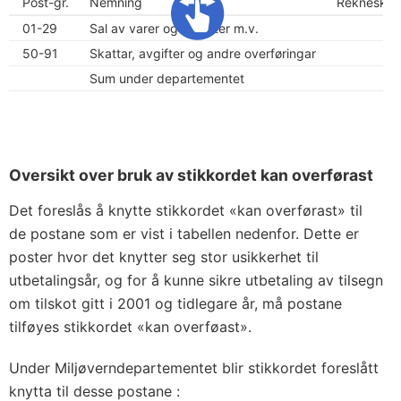
Post-gr.
Nemning
Rekneskap
01-29
Sal av varer og tenester m.v.
1
50-91
Skattar, avgifter og andre overføringar
20
Sum under departementet
33
Oversikt over bruk av stikkordet kan overførast
Det foreslås å knytte stikkordet «kan overførast» til
de postane som er vist i tabellen nedenfor. Dette er
poster hvor det knytter seg stor usikkerhet til
utbetalingsår, og for å kunne sikre utbetaling av tilsegn
om tilskot gitt i 2001 og tidlegare år, må postane
tilføyes stikkordet «kan overføast».
Under Miljøverndepartementet blir stikkordet foreslått
knytta til desse postane :