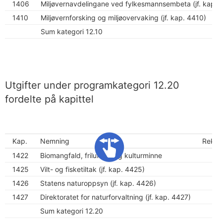
1406
Miljøvernavdelingane ved fylkesmannsembeta (jf. kap.
1410
Miljøvernforsking og miljø­overvaking (jf. kap. 4410)
Sum kategori 12.10
Utgifter under programkategori 12.20
fordelte på kapittel
Kap.
Nemning
Rekne
1422
Biomangfald, friluftsliv og kulturminne
1425
Vilt- og fisketiltak (jf. kap. 4425)
1426
Statens naturoppsyn (jf. kap. 4426)
1427
Direktoratet for naturforvaltning (jf. kap. 4427)
Sum kategori 12.20