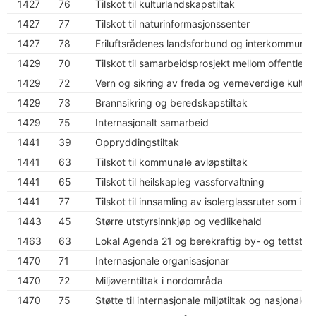
1427
76
Tilskot til kulturlandskapstiltak
1427
77
Tilskot til naturinformasjonssenter
1427
78
Friluftsrådenes landsforbund og interkommunale 
1429
70
Tilskot til samarbeidsprosjekt mellom offentleg 
1429
72
Vern og sikring av freda og verneverdige kultur
1429
73
Brannsikring og beredskapstiltak
1429
75
Internasjonalt samarbeid
1441
39
Oppryddingstiltak
1441
63
Tilskot til kommunale avløpstiltak
1441
65
Tilskot til heilskapleg vassforvaltning
1441
77
Tilskot til innsamling av isolerglassruter som in
1443
45
Større utstyrsinnkjøp og vedlikehald
1463
63
Lokal Agenda 21 og berekraftig by- og tettstad
1470
71
Internasjonale organisasjonar
1470
72
Miljøverntiltak i nordområda
1470
75
Støtte til internasjonale miljøtiltak og nasjonale e