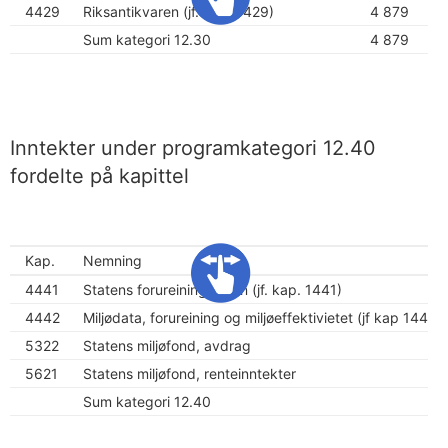
4429
Riksantikvaren (jf. kap. 1429)
4 879
Sum kategori 12.30
4 879
Inntekter under programkategori 12.40
fordelte på kapittel
Kap.
Nemning
4441
Statens forureiningstilsyn (jf. kap. 1441)
4442
Miljødata, forureining og miljøeffektivietet (jf kap 1442)
5322
Statens miljøfond, avdrag
5621
Statens miljøfond, renteinntekter
Sum kategori 12.40