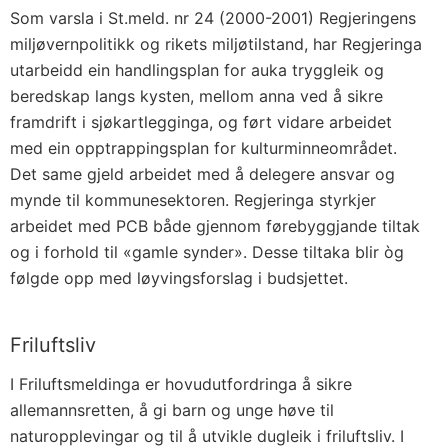
Som varsla i St.meld. nr 24 (2000-2001) Regjeringens
miljøvernpolitikk og rikets miljøtilstand, har Regjeringa
utarbeidd ein handlingsplan for auka tryggleik og
beredskap langs kysten, mellom anna ved å sikre
framdrift i sjøkartlegginga, og ført vidare arbeidet
med ein opptrappingsplan for kulturminneområdet.
Det same gjeld arbeidet med å delegere ansvar og
mynde til kommunesektoren. Regjeringa styrkjer
arbeidet med PCB både gjennom førebyggjande tiltak
og i forhold til «gamle synder». Desse tiltaka blir òg
følgde opp med løyvingsforslag i budsjettet.
Friluftsliv
I Friluftsmeldinga er hovudutfordringa å sikre
allemannsretten, å gi barn og unge høve til
naturopplevingar og til å utvikle dugleik i friluftsliv. I