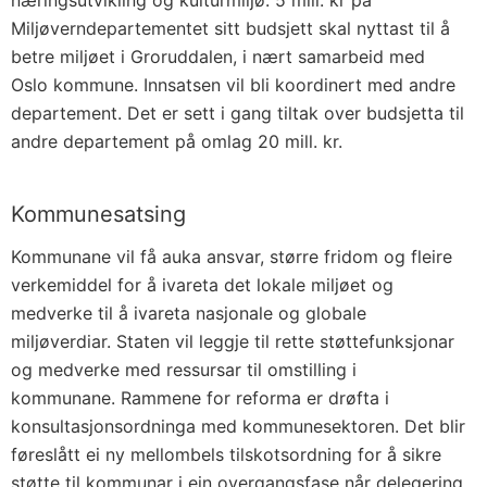
næringsutvikling og kulturmiljø. 5 mill. kr på
Miljøverndepartementet sitt budsjett skal nyttast til å
betre miljøet i Groruddalen, i nært samarbeid med
Oslo kommune. Innsatsen vil bli koordinert med andre
departement. Det er sett i gang tiltak over budsjetta til
andre departement på omlag 20 mill. kr.
Kommunesatsing
Kommunane vil få auka ansvar, større fridom og fleire
verkemiddel for å ivareta det lokale miljøet og
medverke til å ivareta nasjonale og globale
miljøverdiar. Staten vil leggje til rette støttefunksjonar
og medverke med ressursar til omstilling i
kommunane. Rammene for reforma er drøfta i
konsultasjonsordninga med kommunesektoren. Det blir
føreslått ei ny mellombels tilskotsordning for å sikre
støtte til kommunar i ein overgangsfase når delegering