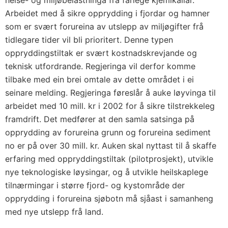
helse- og miljøbelastninga frå farlege kjemikaliar.
Arbeidet med å sikre opprydding i fjordar og hamner
som er svært forureina av utslepp av miljøgifter frå
tidlegare tider vil bli prioritert. Denne typen
oppryddingstiltak er svært kostnadskrevjande og
teknisk utfordrande. Regjeringa vil derfor komme
tilbake med ein brei omtale av dette området i ei
seinare melding. Regjeringa føreslår å auke løyvinga til
arbeidet med 10 mill. kr i 2002 for å sikre tilstrekkeleg
framdrift. Det medfører at den samla satsinga på
opprydding av forureina grunn og forureina sediment
no er på over 30 mill. kr. Auken skal nyttast til å skaffe
erfaring med oppryddingstiltak (pilotprosjekt), utvikle
nye teknologiske løysingar, og å utvikle heilskaplege
tilnærmingar i større fjord- og kystområde der
opprydding i forureina sjøbotn må sjåast i samanheng
med nye utslepp frå land.