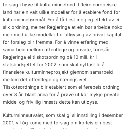
forslag i høve til kulturminnefond. I fleire europeiske
land har ein valt ulike modellar for å etablere fond for
kulturminneføremål. For å få best mogleg effekt av ei
slik ordning, meiner Regjeringa at ein bør arbeide noko
meir med ulike modellar for utløysing av privat kapital
før forslag blir fremma. For å vinne erfaring med
samarbeid mellom offentlege og private, foreslår
Regjeringa ei tilskotsordning på 10 mill. kr i
statsbudsjettet for 2002, som skal nyttast til å
finansiere kulturminneprosjekt gjennom samarbeid
mellom det offentlege og næringslivet.
Tilskotsordninga blir etablert som ei førebels ordning
over 3 år, blant anna for å prøve ut kor mykje private
middel og frivillig innsats dette kan utløyse.
Kulturminneutvalet, som skal gi si innstilling i desember
2001, vil òg kome med forslag om korleis ein best