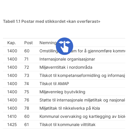
Tabell 1.1 Postar med stikkordet «kan overførast»
Kap.
Post
Nemning
1400
60
Omstillingsprogram for å gjennomføre kommun
1400
71
Internasjonale organisasjonar
1400
72
Miljøverntiltak i nordområda
1400
73
Tilskot til kompetanseformidling og informasjo
1400
74
Tilskot til AMAP
1400
75
Miljøvennleg byutvikling
1400
76
Støtte til internasjonale miljøtiltak og nasjonale e
1400
78
Miljøtiltak til nikkelverka på Kola
1410
60
Kommunal overvaking og kartlegging av biolog
1425
61
Tilskot til kommunale vilttiltak