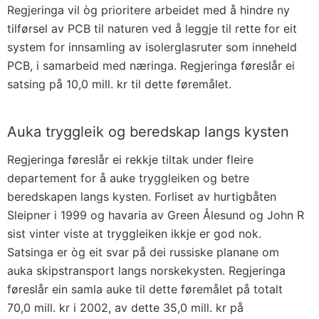
Regjeringa vil òg prioritere arbeidet med å hindre ny
tilførsel av PCB til naturen ved å leggje til rette for eit
system for innsamling av isolerglasruter som inneheld
PCB, i samarbeid med næringa. Regjeringa føreslår ei
satsing på 10,0 mill. kr til dette føremålet.
Auka tryggleik og beredskap langs kysten
Regjeringa føreslår ei rekkje tiltak under fleire
departement for å auke tryggleiken og betre
beredskapen langs kysten. Forliset av hurtigbåten
Sleipner i 1999 og havaria av Green Ålesund og John R
sist vinter viste at tryggleiken ikkje er god nok.
Satsinga er òg eit svar på dei russiske planane om
auka skipstransport langs norskekysten. Regjeringa
føreslår ein samla auke til dette føremålet på totalt
70,0 mill. kr i 2002, av dette 35,0 mill. kr på