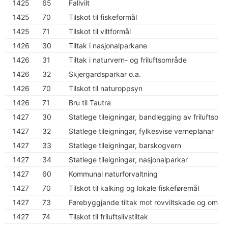
1425
65
Fallvilt
1425
70
Tilskot til fiskeformål
1425
71
Tilskot til viltformål
1426
30
Tiltak i nasjonalparkane
1426
31
Tiltak i naturvern- og friluftsområde
1426
32
Skjergardsparkar o.a.
1426
70
Tilskot til naturoppsyn
1426
71
Bru til Tautra
1427
30
Statlege tileigningar, bandlegging av friluftsom
1427
32
Statlege tileigningar, fylkesvise verneplanar
1427
33
Statlege tileigningar, barskogvern
1427
34
Statlege tileigningar, nasjonalparkar
1427
60
Kommunal naturforvaltning
1427
70
Tilskot til kalking og lokale fiskeføremål
1427
73
Førebyggjande tiltak mot rovviltskade og omstill
1427
74
Tilskot til friluftslivstiltak