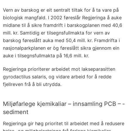
Vern av barskog er eit sentralt tiltak for å ta vare på
biologisk mangfald. I 2002 føreslår Regjeringa å auke
midlane til å sikre framdrift i barskogplanen med 40,6
mill. kr. Samtidig er tilsegnsfullmakta for vern av
barskog føreslått auka med 50,4 mill. kr. Framdrifta i
nasjonalparkplanen er òg føreslått sikra gjennom ein
auke i tilsegnsfullmakta på 16,6 mill. kr.
Regjeringa prioriterer arbeidet mot lakseparasitten
gyrodactilus salaris, og vidare arbeid for å redde
fjellreven frå å bli utrydda.
Miljøfarlege kjemikaliar – innsamling PCB – ­
sediment
Regjeringa gir høg prioritet til arbeidet med å redusere