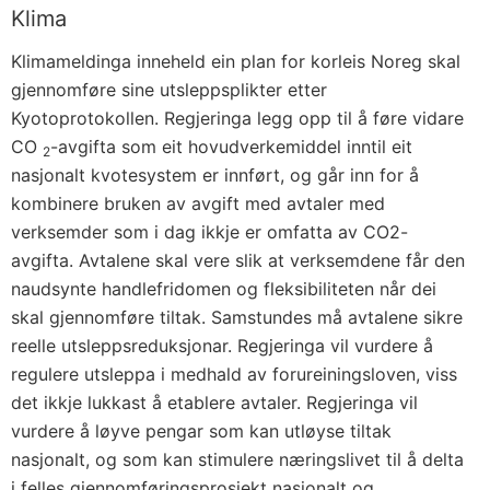
Klima
Klimameldinga inneheld ein plan for korleis Noreg skal
gjennomføre sine utsleppsplikter etter
Kyotoprotokollen. Regjeringa legg opp til å føre vidare
CO
-avgifta som eit hovudverkemiddel inntil eit
2
nasjonalt kvotesystem er innført, og går inn for å
kombinere bruken av avgift med avtaler med
verksemder som i dag ikkje er omfatta av CO2-
avgifta. Avtalene skal vere slik at verksemdene får den
naudsynte handlefridomen og fleksibiliteten når dei
skal gjennomføre tiltak. Samstundes må avtalene sikre
reelle utsleppsreduksjonar. Regjeringa vil vurdere å
regulere utsleppa i medhald av forureiningsloven, viss
det ikkje lukkast å etablere avtaler. Regjeringa vil
vurdere å løyve pengar som kan utløyse tiltak
nasjonalt, og som kan stimulere næringslivet til å delta
i felles gjennomføringsprosjekt nasjonalt og