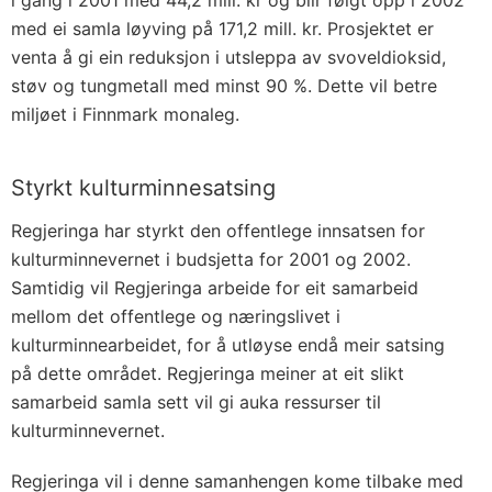
i gang i 2001 med 44,2 mill. kr og blir følgt opp i 2002
med ei samla løyving på 171,2 mill. kr. Prosjektet er
venta å gi ein reduksjon i utsleppa av svoveldioksid,
støv og tungmetall med minst 90 %. Dette vil betre
miljøet i Finnmark monaleg.
Styrkt kulturminnesatsing
Regjeringa har styrkt den offentlege innsatsen for
kulturminnevernet i budsjetta for 2001 og 2002.
Samtidig vil Regjeringa arbeide for eit samarbeid
mellom det offentlege og næringslivet i
kulturminnearbeidet, for å utløyse endå meir satsing
på dette området. Regjeringa meiner at eit slikt
samarbeid samla sett vil gi auka ressurser til
kulturminnevernet.
Regjeringa vil i denne samanhengen kome tilbake med