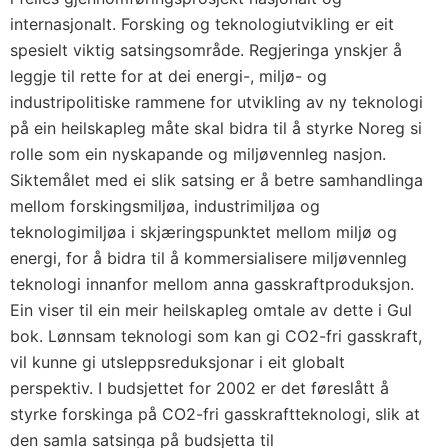
internasjonalt. Forsking og teknologiutvikling er eit
spesielt viktig satsingsområde. Regjeringa ynskjer å
leggje til rette for at dei energi-, miljø- og
industripolitiske rammene for utvikling av ny teknologi
på ein heilskapleg måte skal bidra til å styrke Noreg si
rolle som ein nyskapande og miljøvennleg nasjon.
Siktemålet med ei slik satsing er å betre samhandlinga
mellom forskingsmiljøa, industrimiljøa og
teknologimiljøa i skjæringspunktet mellom miljø og
energi, for å bidra til å kommersialisere miljøvennleg
teknologi innanfor mellom anna gasskraftproduksjon.
Ein viser til ein meir heilskapleg omtale av dette i Gul
bok. Lønnsam teknologi som kan gi CO2-fri gasskraft,
vil kunne gi utsleppsreduksjonar i eit globalt
perspektiv. I budsjettet for 2002 er det føreslått å
styrke forskinga på CO2-fri gasskraftteknologi, slik at
den samla satsinga på budsjetta til