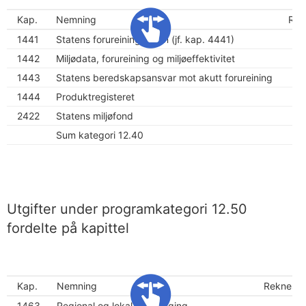
Kap.
Nemning
Rek
1441
Statens forureiningstilsyn (jf. kap. 4441)
1442
Miljødata, forureining og miljøeffektivitet
1443
Statens beredskapsansvar mot akutt forureining
1444
Produktregisteret
2422
Statens miljøfond
Sum kategori 12.40
Utgifter under programkategori 12.50
fordelte på kapittel
Kap.
Nemning
Reknesk
1463
Regional og lokal planlegging