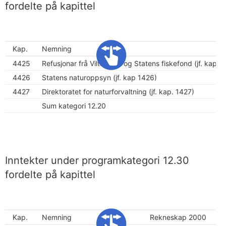
fordelte på kapittel
Kap.
Nemning
4425
Refusjonar frå Viltfondet og Statens fiskefond (jf. kap. 
4426
Statens naturoppsyn (jf. kap 1426)
4427
Direktoratet for naturforvaltning (jf. kap. 1427)
Sum kategori 12.20
Inntekter under programkategori 12.30
fordelte på kapittel
Kap.
Nemning
Rekneskap 2000
Sa