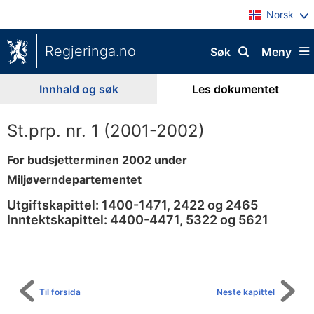
Norsk
Regjeringa.no
Søk
Meny
Innhald og søk
Les dokumentet
St.prp. nr. 1 (2001-2002)
For budsjetterminen 2002 under
Miljøverndepartementet
Utgiftskapittel: 1400-1471, 2422 og 2465
Inntektskapittel: 4400-4471, 5322 og 5621
Til
innhaldsliste
Til forsida
Neste kapittel