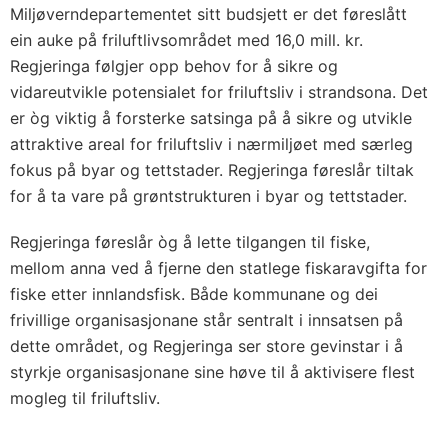
Miljøverndepartementet sitt budsjett er det føreslått
ein auke på friluftlivsområdet med 16,0 mill. kr.
Regjeringa følgjer opp behov for å sikre og
vidareutvikle potensialet for friluftsliv i strandsona. Det
er òg viktig å forsterke satsinga på å sikre og utvikle
attraktive areal for friluftsliv i nærmiljøet med særleg
fokus på byar og tettstader. Regjeringa føreslår tiltak
for å ta vare på grøntstrukturen i byar og tettstader.
Regjeringa føreslår òg å lette tilgangen til fiske,
mellom anna ved å fjerne den statlege fiskaravgifta for
fiske etter innlandsfisk. Både kommunane og dei
frivillige organisasjonane står sentralt i innsatsen på
dette området, og Regjeringa ser store gevinstar i å
styrkje organisasjonane sine høve til å aktivisere flest
mogleg til friluftsliv.