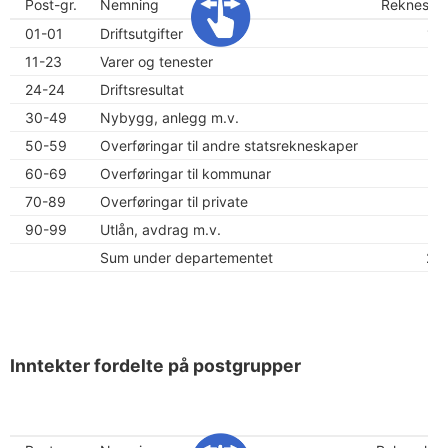
Post-gr.
Nemning
Rekneska
01-01
Driftsutgifter
1 
11-23
Varer og tenester
3
24-24
Driftsresultat
30-49
Nybygg, anlegg m.v.
1
50-59
Overføringar til andre statsrekneskaper
1
60-69
Overføringar til kommunar
1
70-89
Overføringar til private
7
90-99
Utlån, avdrag m.v.
Sum under departementet
2 
Inntekter fordelte på postgrupper