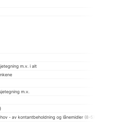
Statsbudsjettet 
etegning m.v. i alt
bankene
sjetegning m.v.
)
ehov - av kontantbeholdning og lånemidler (8-5)