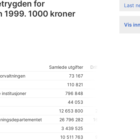
trygden for
Last 
n 1999. 1000 kroner
Vis in
Samlede utgifter
Driftsutgifter
Nybygg,
forvaltningen
73 167
63 987
110 821
110 821
institusjoner
796 848
674 108
44 053
44 053
12 653 800
2 049 716
skningsdepartementet
26 796 282
16 172 584
3 439 525
861 120
10 511 763
9 414 016