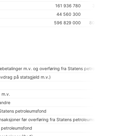
161 936 780
3 471 350
44 560 300
-
596 829 000
80 938 188
Stats
akebetalinger m.v. og overføring fra Statens petroleumsfond)
 avdrag på statsgjeld m.v.)
 m.v.
 andre
l Statens petroleumsfond
saksjoner før overføring fra Statens petroleumsfond (1-2)
s petroleumsfond