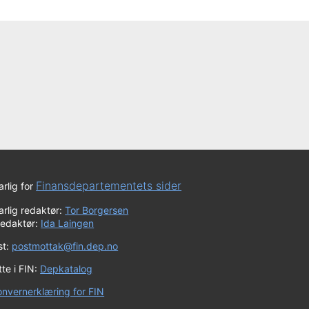
Finansdepartementets sider
rlig for
rlig redaktør:
Tor Borgersen
redaktør:
Ida Laingen
st:
postmottak@fin.dep.no
te i FIN:
Depkatalog
onvernerklæring for FIN