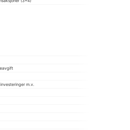
nsaksjoner (3+4)
eavgift
 investeringer m.v.