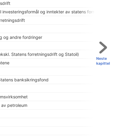
sdrift
til investeringsformål og inntekter av statens forretningsdrift i sam
retningsdrift
g og andre fordringer
kskl. Statens forretningsdrift og Statoil)
Neste
ntene
kapittel
 Statens banksikringsfond
eumsvirksomhet
g av petroleum