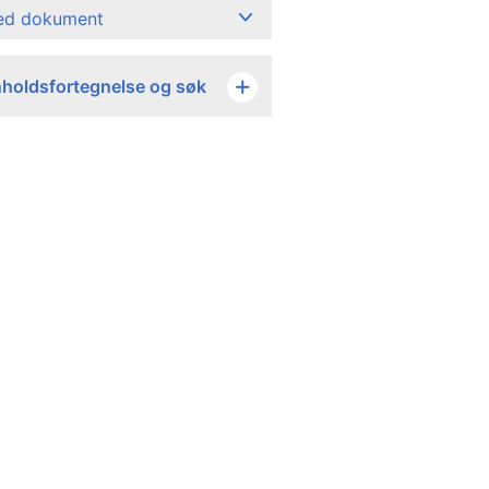
ned dokument
nholdsfortegnelse og søk
 anlegg m.v.
Overføringer til andre
Utlån, gjeldsavdrag m.v.
9 180
-
-
-
-
-
101 440
21 300
-
-
-
-
32 715
10 383 508
187 861
646 722
6 973 768
3 003 208
36 243
2 542 097
65
321 523
776 224
-