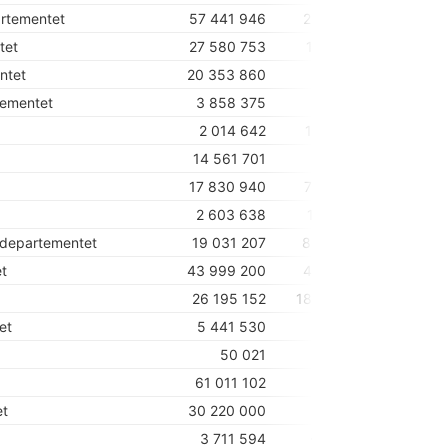
rtementet
57 441 946
2 043 764
tet
27 580 753
1 731 348
ntet
20 353 860
254 002
tementet
3 858 375
665 025
2 014 642
1 304 202
14 561 701
967 921
17 830 940
7 770 950
2 603 638
1 297 158
sdepartementet
19 031 207
8 694 302
et
43 999 200
4 278 950
26 195 152
18 290 567
et
5 441 530
714 100
50 021
50 021
61 011 102
460 550
et
30 220 000
14 000
3 711 594
-460 427