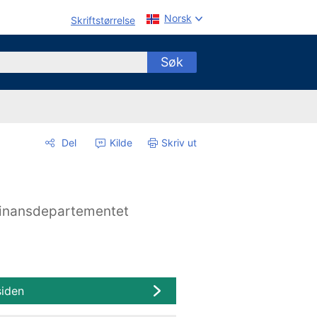
Norsk
Skriftstørrelse
Søk
Del
Kilde
Skriv ut
inansdepartementet
siden