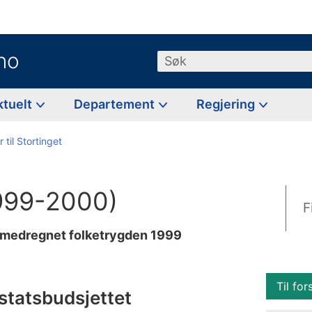
no
Søk
ktuelt
Departement
Regjering
 til Stortinget
1999-2000)
F
t medregnet folketrygden 1999
Til for
 statsbudsjettet