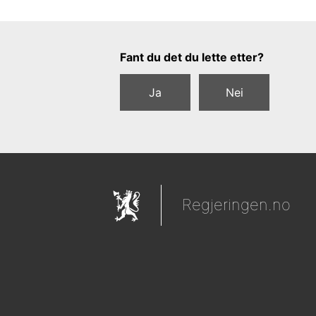
Tilbakemeldingsskjema
Fant du det du lette etter?
Ja
Nei
Regjeringen.no