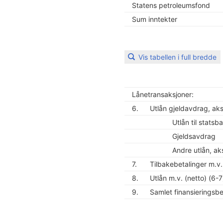
Statens petroleumsfond
Sum inntekter
Vis tabellen i full bredde
Lånetransaksjoner:
6.
Utlån gjeldavdrag, aksj
Utlån til stats
Gjeldsavdrag
Andre utlån, ak
7.
Tilbakebetalinger m.v.
8.
Utlån m.v. (netto) (6-7
9.
Samlet finansieringsb