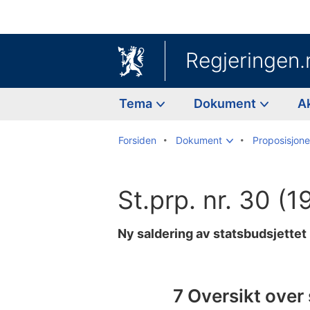
Regjeringen.
Tema
Dokument
A
Forsiden
Dokument
Proposisjoner
St.prp. nr. 30 (
Ny saldering av statsbudsjette
Til
innholdsfortegnelse
7 Oversikt over