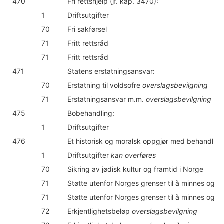
470
Fri rettshjelp (jf. kap. 3470):
1
Driftsutgifter
70
Fri sakførsel
71
Fritt rettsråd
71
Fritt rettsråd
471
Statens erstatningsansvar:
70
Erstatning til voldsofre
overslagsbevilgning
71
Erstatningsansvar m.m.
overslagsbevilgning
475
Bobehandling:
1
Driftsutgifter
476
Et historisk og moralsk oppgjør med behandling
1
Driftsutgifter
kan overføres
70
Sikring av jødisk kultur og framtid i Norge
71
Støtte utenfor Norges grenser til å minnes og å
71
Støtte utenfor Norges grenser til å minnes og å
72
Erkjentlighetsbeløp
overslagsbevilgning