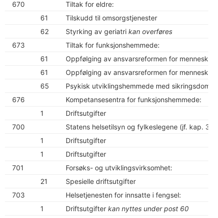
670
Tiltak for eldre:
61
Tilskudd til omsorgstjenester
62
Styrking av geriatri
kan overføres
673
Tiltak for funksjonshemmede:
61
Oppfølging av ansvarsreformen for mennesker 
61
Oppfølging av ansvarsreformen for mennesker 
65
Psykisk utviklingshemmede med sikringsdom
k
676
Kompetansesentra for funksjonshemmede:
1
Driftsutgifter
700
Statens helsetilsyn og fylkeslegene (jf. kap. 370
1
Driftsutgifter
1
Driftsutgifter
701
Forsøks- og utviklingsvirksomhet:
21
Spesielle driftsutgifter
703
Helsetjenesten for innsatte i fengsel:
1
Driftsutgifter
kan nyttes under post 60