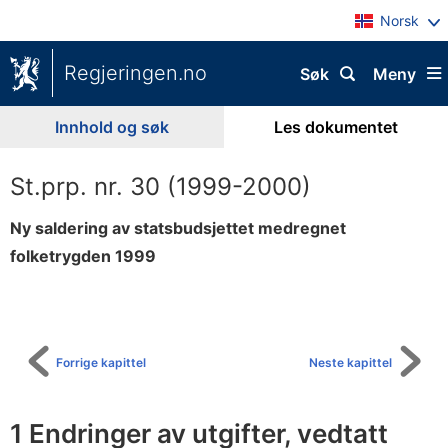
Norsk
Regjeringen.no
Søk
Meny
Innhold og søk
Les dokumentet
St.prp. nr. 30 (1999-2000)
Ny saldering av statsbudsjettet medregnet
folketrygden 1999
Til
innholdsfortegnelse
Forrige kapittel
Neste kapittel
1 Endringer av utgifter, vedtatt