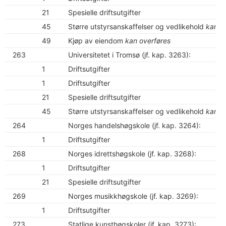
21
Spesielle driftsutgifter
45
Større utstyrsanskaffelser og vedlikehold
kan o
49
Kjøp av eiendom
kan overføres
263
Universitetet i Tromsø (jf. kap. 3263):
1
Driftsutgifter
1
Driftsutgifter
21
Spesielle driftsutgifter
45
Større utstyrsanskaffelser og vedlikehold
kan o
264
Norges handelshøgskole (jf. kap. 3264):
1
Driftsutgifter
268
Norges idrettshøgskole (jf. kap. 3268):
1
Driftsutgifter
21
Spesielle driftsutgifter
269
Norges musikkhøgskole (jf. kap. 3269):
1
Driftsutgifter
273
Statlige kunsthøgskoler (jf. kap. 3273):