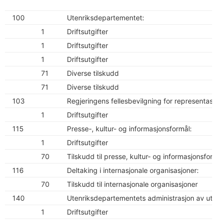
100
Utenriksdepartementet:
1
Driftsutgifter
1
Driftsutgifter
1
Driftsutgifter
71
Diverse tilskudd
71
Diverse tilskudd
103
Regjeringens fellesbevilgning for representasjon
1
Driftsutgifter
115
Presse-, kultur- og informasjonsformål:
1
Driftsutgifter
70
Tilskudd til presse, kultur- og informasjonsform
116
Deltaking i internasjonale organisasjoner:
70
Tilskudd til internasjonale organisasjoner
140
Utenriksdepartementets administrasjon av utvik
1
Driftsutgifter