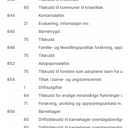
60
Tilskudd til kommuner til krisetiltak
844
Kontantstøtte:
21
Evaluering, informasjon mv.
845
Barnetrygd:
70
Tilskudd
846
Familie- og likestillingspolitisk forskning, opply
70
Tilskudd
852
Adopsjonsstøtte:
70
Tilskudd til foreldre som adopterer barn fra utl
854
Tiltak i barne- og ungdomsvernet:
1
Driftsutgifter
64
Tilskudd for enslige mindreårige flyktninger og
71
Forskning, utvikling og opplysningsarbeid m.v.
856
Barnehager:
60
Driftstilskudd til barnehager overslagsbevilgnin
60
Driftstilskudd til barnehager overslagsbevilgnin