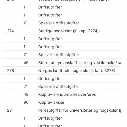
1
Driftsutgifter
1
Driftsutgifter
21
Spesielle driftsutgifter
274
Statlige høgskoler (jf. kap. 3274):
1
Driftsutgifter
1
Driftsutgifter
21
Spesielle driftsutgifter
45
Større utstyrsanskaffelser og vedlikehold
kan o
278
Norges landbrukshøgskole (jf. kap. 3278):
1
Driftsutgifter
21
Spesielle driftsutgifter
49
Kjøp av eiendom
kan overføres
90
Kjøp av aksjer
281
Fellesutgifter for universiteter og høgskoler (jf. 
1
Driftsutgifter
1
Driftsutgifter