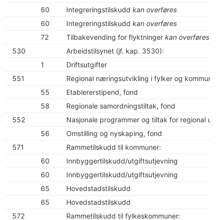
60
Integreringstilskudd
kan overføres
60
Integreringstilskudd
kan overføres
72
Tilbakevending for flyktninger
kan overføres
530
Arbeidstilsynet (jf. kap. 3530):
1
Driftsutgifter
551
Regional næringsutvikling i fylker og kommuner
55
Etablererstipend, fond
58
Regionale samordningstiltak, fond
552
Nasjonale programmer og tiltak for regional utvi
56
Omstilling og nyskaping, fond
571
Rammetilskudd til kommuner:
60
Innbyggertilskudd/utgiftsutjevning
60
Innbyggertilskudd/utgiftsutjevning
65
Hovedstadstilskudd
65
Hovedstadstilskudd
572
Rammetilskudd til fylkeskommuner: