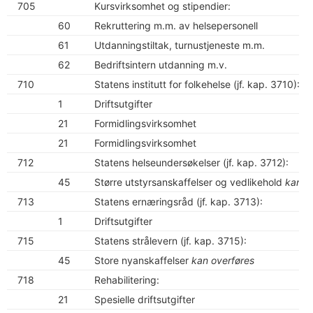
705
Kursvirksomhet og stipendier:
60
Rekruttering m.m. av helsepersonell
61
Utdanningstiltak, turnustjeneste m.m.
62
Bedriftsintern utdanning m.v.
710
Statens institutt for folkehelse (jf. kap. 3710):
1
Driftsutgifter
21
Formidlingsvirksomhet
21
Formidlingsvirksomhet
712
Statens helseundersøkelser (jf. kap. 3712):
45
Større utstyrsanskaffelser og vedlikehold
kan o
713
Statens ernæringsråd (jf. kap. 3713):
1
Driftsutgifter
715
Statens strålevern (jf. kap. 3715):
45
Store nyanskaffelser
kan overføres
718
Rehabilitering:
21
Spesielle driftsutgifter