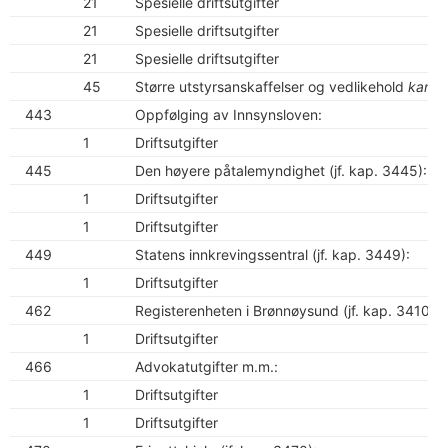
21
Spesielle driftsutgifter
21
Spesielle driftsutgifter
21
Spesielle driftsutgifter
45
Større utstyrsanskaffelser og vedlikehold
kan o
443
Oppfølging av Innsynsloven:
1
Driftsutgifter
445
Den høyere påtalemyndighet (jf. kap. 3445):
1
Driftsutgifter
1
Driftsutgifter
449
Statens innkrevingssentral (jf. kap. 3449):
1
Driftsutgifter
462
Registerenheten i Brønnøysund (jf. kap. 3410 o
1
Driftsutgifter
466
Advokatutgifter m.m.:
1
Driftsutgifter
1
Driftsutgifter