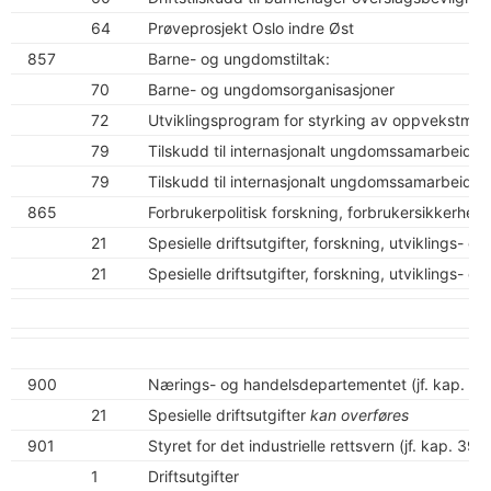
64
Prøveprosjekt Oslo indre Øst
857
Barne- og ungdomstiltak:
70
Barne- og ungdomsorganisasjoner
72
Utviklingsprogram for styrking av oppvekstmilj
79
Tilskudd til internasjonalt ungdomssamarbeid m
79
Tilskudd til internasjonalt ungdomssamarbeid m
865
Forbrukerpolitisk forskning, forbrukersikkerhet 
21
Spesielle driftsutgifter, forskning, utviklings- 
21
Spesielle driftsutgifter, forskning, utviklings- 
900
Nærings- og handelsdepartementet (jf. kap. 39
21
Spesielle driftsutgifter
kan overføres
901
Styret for det industrielle rettsvern (jf. kap. 3901
1
Driftsutgifter