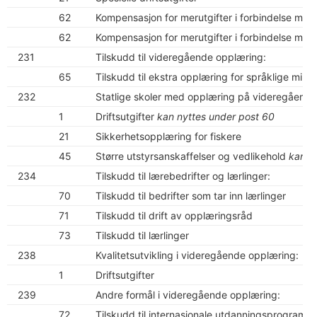
62
Kompensasjon for merutgifter i forbindelse med 
62
Kompensasjon for merutgifter i forbindelse med 
231
Tilskudd til videregående opplæring:
65
Tilskudd til ekstra opplæring for språklige mino
232
Statlige skoler med opplæring på videregående n
1
Driftsutgifter
kan nyttes under post 60
21
Sikkerhetsopplæring for fiskere
45
Større utstyrsanskaffelser og vedlikehold
kan o
234
Tilskudd til lærebedrifter og lærlinger:
70
Tilskudd til bedrifter som tar inn lærlinger
71
Tilskudd til drift av opplæringsråd
73
Tilskudd til lærlinger
238
Kvalitetsutvikling i videregående opplæring:
1
Driftsutgifter
239
Andre formål i videregående opplæring:
72
Tilskudd til internasjonale utdanningsprogram