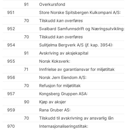
91
Overkursfond
951
Store Norske Spitsbergen Kulkompani A/S:
70
Tilskudd
kan overføres
952
Svalbard Samfunnsdrift og Næringsutvikling:
70
Tilskudd
kan overføres
954
Sulitjelma Bergverk A/S (jf. kap. 3954):
91
Avskriving av aksjekapital
955
Norsk Koksverk:
71
Innfrielse av garantiansvar for miljøtiltak
956
Norsk Jern Eiendom A/S:
70
Refusjon for miljøtiltak
957
Kongsberg Gruppen ASA:
90
Kjøp av aksjer
959
Rana Gruber AS:
70
Tilskudd til avskrivning av ansvarlig lån
970
Internasjonaliseringstiltak: