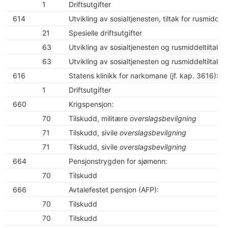
1
Driftsutgifter
614
Utvikling av sosialtjenesten, tiltak for rusmidde
21
Spesielle driftsutgifter
63
Utvikling av sosialtjenesten og rusmiddeltiltak
k
63
Utvikling av sosialtjenesten og rusmiddeltiltak
k
616
Statens klinikk for narkomane (jf. kap. 3616):
1
Driftsutgifter
660
Krigspensjon:
70
Tilskudd, militære
overslagsbevilgning
71
Tilskudd, sivile
overslagsbevilgning
71
Tilskudd, sivile
overslagsbevilgning
664
Pensjonstrygden for sjømenn:
70
Tilskudd
666
Avtalefestet pensjon (AFP):
70
Tilskudd
70
Tilskudd