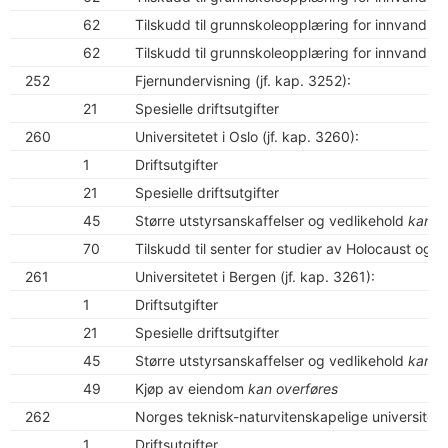
62
Tilskudd til grunnskoleopplæring for innvandrer
62
Tilskudd til grunnskoleopplæring for innvandrer
252
Fjernundervisning (jf. kap. 3252):
21
Spesielle driftsutgifter
260
Universitetet i Oslo (jf. kap. 3260):
1
Driftsutgifter
21
Spesielle driftsutgifter
45
Større utstyrsanskaffelser og vedlikehold
kan o
70
Tilskudd til senter for studier av Holocaust og li
261
Universitetet i Bergen (jf. kap. 3261):
1
Driftsutgifter
21
Spesielle driftsutgifter
45
Større utstyrsanskaffelser og vedlikehold
kan o
49
Kjøp av eiendom
kan overføres
262
Norges teknisk-naturvitenskapelige universitet (
1
Driftsutgifter