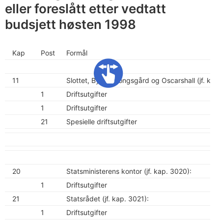
eller foreslått etter vedtatt
budsjett høsten 1998
Kap
Post
Formål
11
Slottet, Bygdø kongsgård og Oscarshall (jf. kap
1
Driftsutgifter
1
Driftsutgifter
21
Spesielle driftsutgifter
20
Statsministerens kontor (jf. kap. 3020):
1
Driftsutgifter
21
Statsrådet (jf. kap. 3021):
1
Driftsutgifter