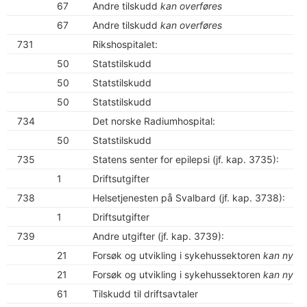
67
Andre tilskudd
kan overføres
67
Andre tilskudd
kan overføres
731
Rikshospitalet:
50
Statstilskudd
50
Statstilskudd
50
Statstilskudd
734
Det norske Radiumhospital:
50
Statstilskudd
735
Statens senter for epilepsi (jf. kap. 3735):
1
Driftsutgifter
738
Helsetjenesten på Svalbard (jf. kap. 3738):
1
Driftsutgifter
739
Andre utgifter (jf. kap. 3739):
21
Forsøk og utvikling i sykehussektoren
kan nytte
21
Forsøk og utvikling i sykehussektoren
kan nytte
61
Tilskudd til driftsavtaler