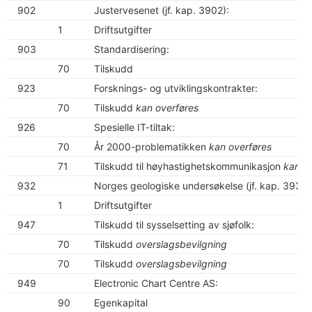
902
Justervesenet (jf. kap. 3902):
1
Driftsutgifter
903
Standardisering:
70
Tilskudd
923
Forsknings- og utviklingskontrakter:
70
Tilskudd
kan overføres
926
Spesielle IT-tiltak:
70
År 2000-problematikken
kan overføres
71
Tilskudd til høyhastighetskommunikasjon
kan o
932
Norges geologiske undersøkelse (jf. kap. 3932)
1
Driftsutgifter
947
Tilskudd til sysselsetting av sjøfolk:
70
Tilskudd
overslagsbevilgning
70
Tilskudd
overslagsbevilgning
949
Electronic Chart Centre AS:
90
Egenkapital