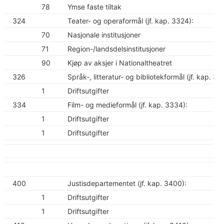
78
Ymse faste tiltak
324
Teater- og operaformål (jf. kap. 3324):
70
Nasjonale institusjoner
71
Region-/landsdelsinstitusjoner
90
Kjøp av aksjer i Nationaltheatret
326
Språk-, litteratur- og bibliotekformål (jf. kap. 33
1
Driftsutgifter
334
Film- og medieformål (jf. kap. 3334):
1
Driftsutgifter
1
Driftsutgifter
400
Justisdepartementet (jf. kap. 3400):
1
Driftsutgifter
1
Driftsutgifter