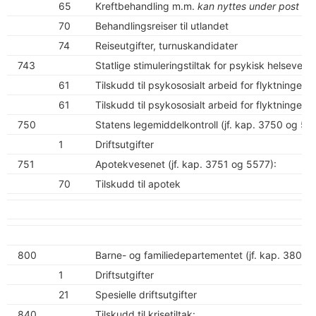
65
Kreftbehandling m.m.
kan nyttes under post 21,
70
Behandlingsreiser til utlandet
74
Reiseutgifter, turnuskandidater
743
Statlige stimuleringstiltak for psykisk helsevern:
61
Tilskudd til psykososialt arbeid for flyktninger
k
61
Tilskudd til psykososialt arbeid for flyktninger
k
750
Statens legemiddelkontroll (jf. kap. 3750 og 55
1
Driftsutgifter
751
Apotekvesenet (jf. kap. 3751 og 5577):
70
Tilskudd til apotek
800
Barne- og familiedepartementet (jf. kap. 3800):
1
Driftsutgifter
21
Spesielle driftsutgifter
840
Tilskudd til krisetiltak: