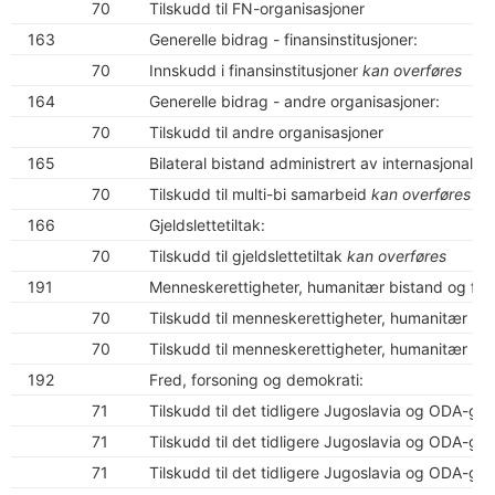
70
Tilskudd til FN-organisasjoner
163
Generelle bidrag - finansinstitusjoner:
70
Innskudd i finansinstitusjoner
kan overføres
164
Generelle bidrag - andre organisasjoner:
70
Tilskudd til andre organisasjoner
165
Bilateral bistand administrert av internasjonale o
70
Tilskudd til multi-bi samarbeid
kan overføres
166
Gjeldslettetiltak:
70
Tilskudd til gjeldslettetiltak
kan overføres
191
Menneskerettigheter, humanitær bistand og flykt
70
Tilskudd til menneskerettigheter, humanitær bis
70
Tilskudd til menneskerettigheter, humanitær bis
192
Fred, forsoning og demokrati:
71
Tilskudd til det tidligere Jugoslavia og ODA-g
71
Tilskudd til det tidligere Jugoslavia og ODA-g
71
Tilskudd til det tidligere Jugoslavia og ODA-g