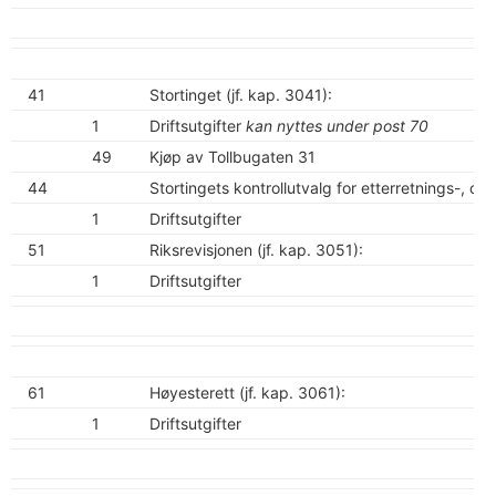
41
Stortinget (jf. kap. 3041):
1
Driftsutgifter
kan nyttes under post 70
49
Kjøp av Tollbugaten 31
44
Stortingets kontrollutvalg for etterretnings-, ov
1
Driftsutgifter
51
Riksrevisjonen (jf. kap. 3051):
1
Driftsutgifter
61
Høyesterett (jf. kap. 3061):
1
Driftsutgifter