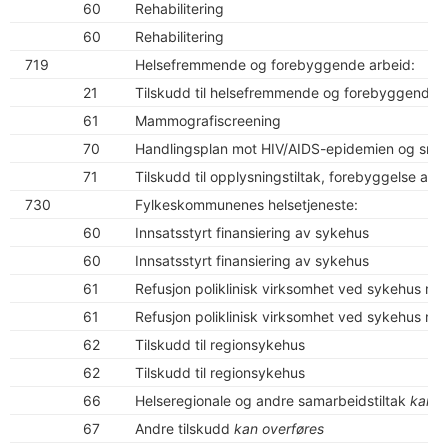
60
Rehabilitering
60
Rehabilitering
719
Helsefremmende og forebyggende arbeid:
21
Tilskudd til helsefremmende og forebyggende til
61
Mammografiscreening
70
Handlingsplan mot HIV/AIDS-epidemien og smi
71
Tilskudd til opplysningstiltak, forebyggelse a
730
Fylkeskommunenes helsetjeneste:
60
Innsatsstyrt finansiering av sykehus
60
Innsatsstyrt finansiering av sykehus
61
Refusjon poliklinisk virksomhet ved sykehus m.v
61
Refusjon poliklinisk virksomhet ved sykehus m.v
62
Tilskudd til regionsykehus
62
Tilskudd til regionsykehus
66
Helseregionale og andre samarbeidstiltak
kan o
67
Andre tilskudd
kan overføres