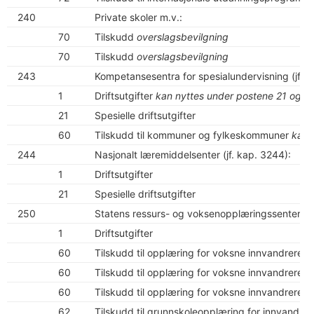
240
Private skoler m.v.:
70
Tilskudd
overslagsbevilgning
70
Tilskudd
overslagsbevilgning
243
Kompetansesentra for spesialundervisning (jf. k
1
Driftsutgifter
kan nyttes under postene 21 og 6
21
Spesielle driftsutgifter
60
Tilskudd til kommuner og fylkeskommuner
kan 
244
Nasjonalt læremiddelsenter (jf. kap. 3244):
1
Driftsutgifter
21
Spesielle driftsutgifter
250
Statens ressurs- og voksenopplæringssenter og 
1
Driftsutgifter
60
Tilskudd til opplæring for voksne innvandrere
60
Tilskudd til opplæring for voksne innvandrere
60
Tilskudd til opplæring for voksne innvandrere
62
Tilskudd til grunnskoleopplæring for innvandrer