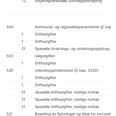
72
Erkjentlighetsbeløp
overslagsbevilgning
500
Kommunal- og regionaldepartementet (jf. kap. 
1
Driftsutgifter
1
Driftsutgifter
21
Spesielle forsknings- og utredningsoppdrag
502
Valgutgifter:
1
Driftsutgifter
520
Utlendingsdirektoratet (jf. kap. 3520):
1
Driftsutgifter
1
Driftsutgifter
21
Spesielle driftsutgifter, statlige mottak
21
Spesielle driftsutgifter, statlige mottak
21
Spesielle driftsutgifter, statlige mottak
521
Bosetting av flyktninger og tiltak for innvandrere