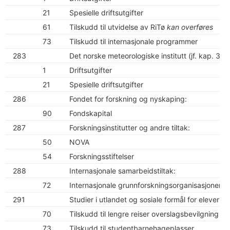
21
Spesielle driftsutgifter
61
Tilskudd til utvidelse av RiTø
kan overføres
73
Tilskudd til internasjonale programmer
283
Det norske meteorologiske institutt (jf. kap. 328
1
Driftsutgifter
21
Spesielle driftsutgifter
286
Fondet for forskning og nyskaping:
90
Fondskapital
287
Forskningsinstitutter og andre tiltak:
50
NOVA
54
Forskningsstiftelser
288
Internasjonale samarbeidstiltak:
72
Internasjonale grunnforskningsorganisasjoner
291
Studier i utlandet og sosiale formål for elever o
70
Tilskudd til lengre reiser overslagsbevilgning
73
Tilskudd til studentbarnehageplasser