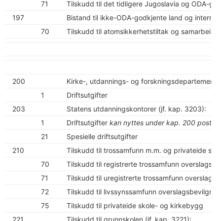
71
Tilskudd til det tidligere Jugoslavia og ODA-g
197
Bistand til ikke-ODA-godkjente land og internasjo
70
Tilskudd til atomsikkerhetstiltak og samarbei
200
Kirke-, utdannings- og forskningsdepartementet 
1
Driftsutgifter
203
Statens utdanningskontorer (jf. kap. 3203):
1
Driftsutgifter
kan nyttes under kap. 200 post 1
21
Spesielle driftsutgifter
210
Tilskudd til trossamfunn m.m. og privateide sko
70
Tilskudd til registrerte trossamfunn overslagsbe
71
Tilskudd til uregistrerte trossamfunn overslagsb
72
Tilskudd til livssynssamfunn overslagsbevilgnin
75
Tilskudd til privateide skole- og kirkebygg
221
Tilskudd til grunnskolen (jf. kap. 3221):