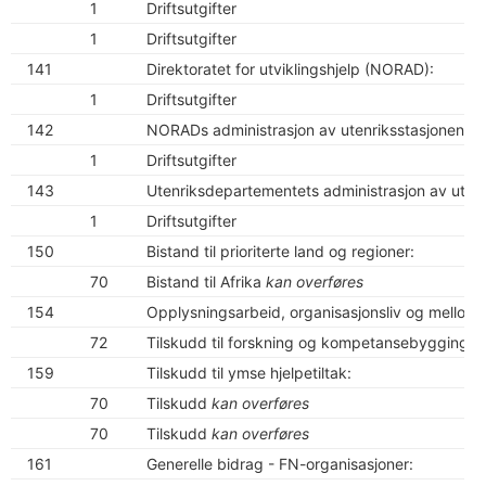
1
Driftsutgifter
1
Driftsutgifter
141
Direktoratet for utviklingshjelp (NORAD):
1
Driftsutgifter
142
NORADs administrasjon av utenriksstasjonene:
1
Driftsutgifter
143
Utenriksdepartementets administrasjon av utenr
1
Driftsutgifter
150
Bistand til prioriterte land og regioner:
70
Bistand til Afrika
kan overføres
154
Opplysningsarbeid, organisasjonsliv og mellomf
72
Tilskudd til forskning og kompetansebygging i 
159
Tilskudd til ymse hjelpetiltak:
70
Tilskudd
kan overføres
70
Tilskudd
kan overføres
161
Generelle bidrag - FN-organisasjoner: