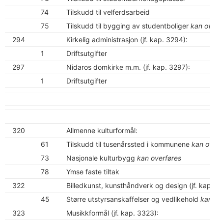
74
Tilskudd til velferdsarbeid
75
Tilskudd til bygging av studentboliger
kan over
294
Kirkelig administrasjon (jf. kap. 3294):
1
Driftsutgifter
297
Nidaros domkirke m.m. (jf. kap. 3297):
1
Driftsutgifter
320
Allmenne kulturformål:
61
Tilskudd til tusenårssted i kommunene
kan over
73
Nasjonale kulturbygg
kan overføres
78
Ymse faste tiltak
322
Billedkunst, kunsthåndverk og design (jf. kap. 
45
Større utstyrsanskaffelser og vedlikehold
kan o
323
Musikkformål (jf. kap. 3323):