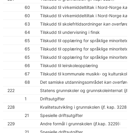
60
Tilskudd til virkemiddeltiltak i Nord-Norge
kan o
60
Tilskudd til virkemiddeltiltak i Nord-Norge
kan o
63
Tilskudd til skolefritidsordninger
kan overføres
64
Tilskudd til undervisning i finsk
65
Tilskudd til opplæring for språklige minoriteter 
65
Tilskudd til opplæring for språklige minoriteter 
65
Tilskudd til opplæring for språklige minoriteter 
66
Tilskudd til leirskoleopplæring
67
Tilskudd til kommunale musikk- og kulturskoler
68
Det samiske utdanningsområdet
kan overføres
222
Statens grunnskoler og grunnskoleinternat (jf. k
1
Driftsutgifter
228
Kvalitetsutvikling i grunnskolen (jf. kap. 3228):
21
Spesielle driftsutgifter
229
Andre formål i grunnskolen (jf.kap. 3229):
21
Spesielle driftsutgifter