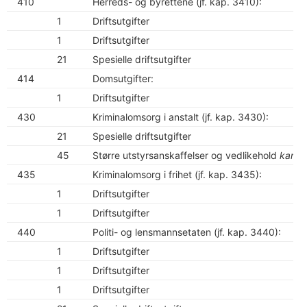
410
Herreds- og byrettene (jf. kap. 3410):
1
Driftsutgifter
1
Driftsutgifter
21
Spesielle driftsutgifter
414
Domsutgifter:
1
Driftsutgifter
430
Kriminalomsorg i anstalt (jf. kap. 3430):
21
Spesielle driftsutgifter
45
Større utstyrsanskaffelser og vedlikehold
kan o
435
Kriminalomsorg i frihet (jf. kap. 3435):
1
Driftsutgifter
1
Driftsutgifter
440
Politi- og lensmannsetaten (jf. kap. 3440):
1
Driftsutgifter
1
Driftsutgifter
1
Driftsutgifter