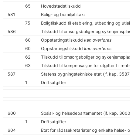
65
Hovedstadstilskudd
581
Bolig- og bomiljøtiltak:
75
Boligtilskudd til etablering, utbedring og utleieb
586
Tilskudd til omsorgsboliger og sykehjemsplasse
60
Oppstartingstilskudd
kan overføres
60
Oppstartingstilskudd
kan overføres
62
Tilskudd til omsorgsboliger og sykehjemsplass
63
Tilskudd til kompensasjon for utgifter til renter
587
Statens bygningstekniske etat (jf. kap. 3587):
1
Driftsutgifter
600
Sosial- og helsedepartementet (jf. kap. 3600):
1
Driftsutgifter
604
Etat for rådssekretariater og enkelte helse- og 