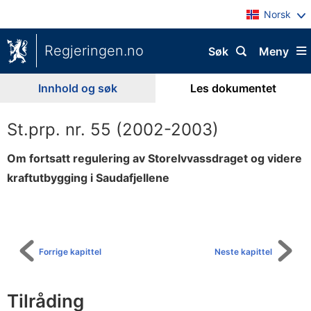
Norsk
Regjeringen.no
Søk
Meny
Innhold og søk
Les dokumentet
St.prp. nr. 55 (2002-2003)
Om fortsatt regulering av Storelvvassdraget og videre
kraftutbygging i Saudafjellene
Til
innholdsfortegnelse
Forrige kapittel
Neste kapittel
Tilråding