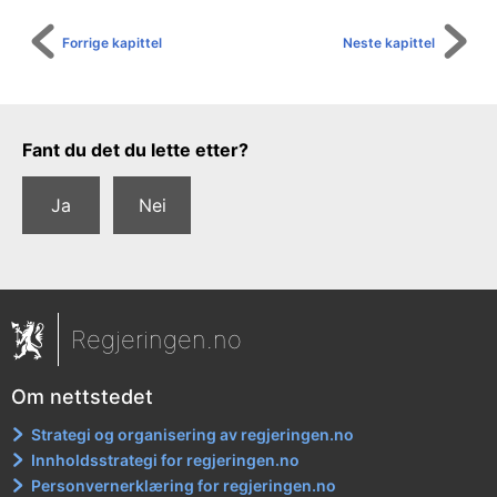
Forrige kapittel
Neste kapittel
Tilbakemeldingsskjema
Fant du det du lette etter?
Ja
Nei
Regjeringen.no
Om nettstedet
Strategi og organisering av regjeringen.no
Innholdsstrategi for regjeringen.no
Personvernerklæring for regjeringen.no