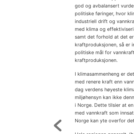
god og avbalansert vurder
politiske føringer, hvor 
industriell drift og vann
med klima og effektiviser
samt det forhold at det er
kraftproduksjonen, så er in
politiske mål for vannkra
kraftproduksjonen.
I klimasammenheng er det i
med renere kraft enn vannk
dag verdens høyeste klima
miljøhensyn kan ikke denne
i Norge. Dette tilsier at en
med vannkraft som innsats
Norge kan yte overfor det