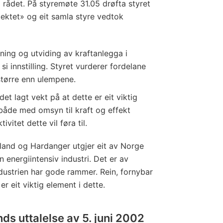
 rådet. På styremøte 31.05 drøfta styret
ektet» og eit samla styre vedtok
stning og utviding av kraftanlegga i
i innstilling. Styret vurderer fordelane
tørre enn ulempene.
 det lagt vekt på at dette er eit viktig
 både med omsyn til kraft og effekt
ivitet dette vil føra til.
and og Hardanger utgjer eit av Norge
 energiintensiv industri. Det er av
ndustrien har gode rammer. Rein, fornybar
er eit viktig element i dette.
ds uttalelse av 5. juni 2002