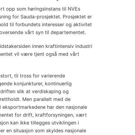
ørt opp som høringsinstans til NVEs
øsning for Sauda-prosjektet. Prosjektet er
rhold til forbundets interesser og aktivitet
å oversende vårt syn til departementet.
dstakersiden innen kraftintensiv industri
entet vil være tjent også med vårt
 stort, til tross for varierende
ende konjunkturer, kontinuerlig
 driften slik at verdiskaping og
prettholdt. Men parallelt med de
 i eksportmarkedene har den nasjonale
ntet for drift, kraftforsyningen, vært
jon kan ikke tillegges utviklingen i
er en situasjon som skyldes nasjonale