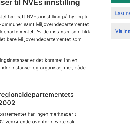
ser til NVEs innstilling
Last 
t har hatt NVEs innstilling på høring til
skommuner samt Miljøverndepartementet
Vis in
departementet. Av de instanser som fikk
r det bare Miljøverndepartementet som
øringsinstanser er det kommet inn en
andre instanser og organisasjoner, både
regionaldepartementets
i 2002
artementet har ingen merknader til
.02 vedrørende ovenfor nevnte sak.