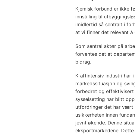
Kjemisk forbund er ikke f
innstilling til utbyggingsl
imidlertid så sentralt i fo
at vi finner det relevant 
Som sentral aktør på arbei
forventes det at departem
bidrag.
Kraftintensiv industri har i
markedssituasjon og sving
forbedret og effektivisert
sysselsetting har blitt op
utfordringer det har vært
usikkerheten innen fundame
jevnt økende. Denne situas
eksportmarkedene. Dette 