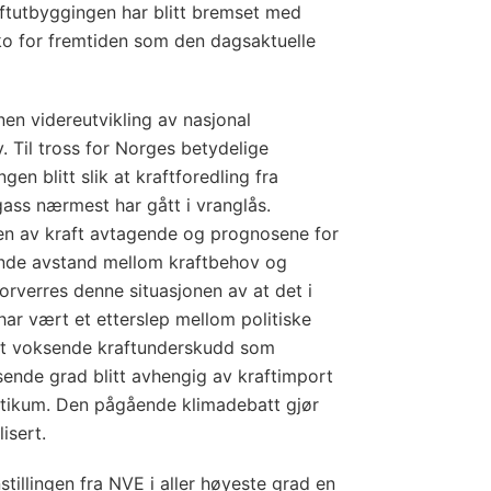
raftutbyggingen har blitt bremset med
ko for fremtiden som den dagsaktuelle
nen videreutvikling av nasjonal
. Til tross for Norges betydelige
gen blitt slik at kraftforedling fra
ass nærmest har gått i vranglås.
gen av kraft avtagende og prognosene for
nde avstand mellom kraftbehov og
forverres denne situasjonen av at det i
har vært et etterslep mellom politiske
 et voksende kraftunderskudd som
sende grad blitt avhengig av kraftimport
ltikum. Den pågående klimadebatt gjør
isert.
tillingen fra NVE i aller høyeste grad en