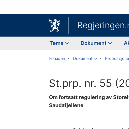
Regjeringen.
Tema
Dokument
A
Forsiden
Dokument
Proposisjoner
St.prp. nr. 55 
Om fortsatt regulering av Store
Saudafjellene
Til
innholdsfortegnelse