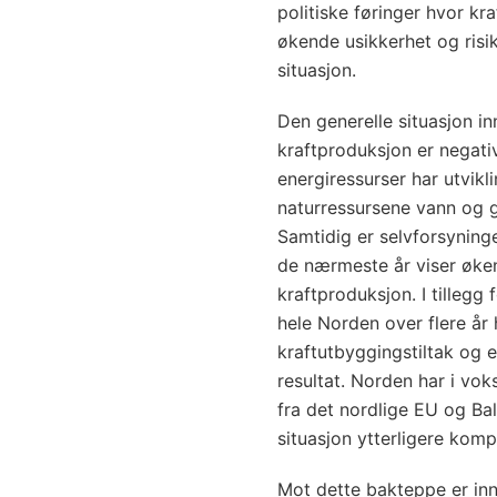
politiske føringer hvor k
økende usikkerhet og risi
situasjon.
Den generelle situasjon in
kraftproduksjon er negativ
energiressurser har utviklin
naturressursene vann og g
Samtidig er selvforsynin
de nærmeste år viser øke
kraftproduksjon. I tillegg 
hele Norden over flere år 
kraftutbyggingstiltak og
resultat. Norden har i vok
fra det nordlige EU og Ba
situasjon ytterligere kompl
Mot dette bakteppe er inns