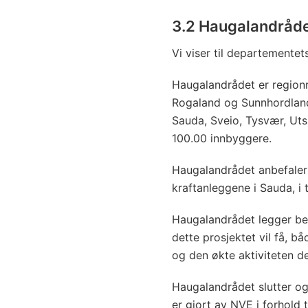
3.2 Haugalandrådet
Vi viser til departementets
Haugalandrådet er region
Rogaland og Sunnhordland
Sauda, Sveio, Tysvær, Uts
100.00 innbyggere.
Haugalandrådet anbefaler
kraftanleggene i Sauda, i 
Haugalandrådet legger be
dette prosjektet vil få, b
og den økte aktiviteten det
Haugalandrådet slutter o
er gjort av NVE i forhold t