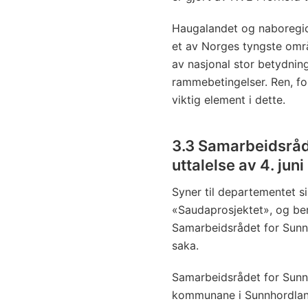
Haugalandet og naboregi
et av Norges tyngste områd
av nasjonal stor betydnin
rammebetingelser. Ren, fo
viktig element i dette.
3.3 Samarbeidsråd
uttalelse av 4. jun
Syner til departementet si
«Saudaprosjektet», og ber
Samarbeidsrådet for Sunn
saka.
Samarbeidsrådet for Sunnh
kommunane i Sunnhordlan