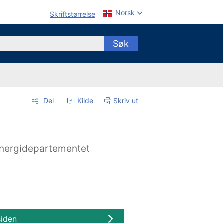
Norsk
Skriftstørrelse
Søk
Del
Kilde
Skriv ut
nergidepartementet
siden