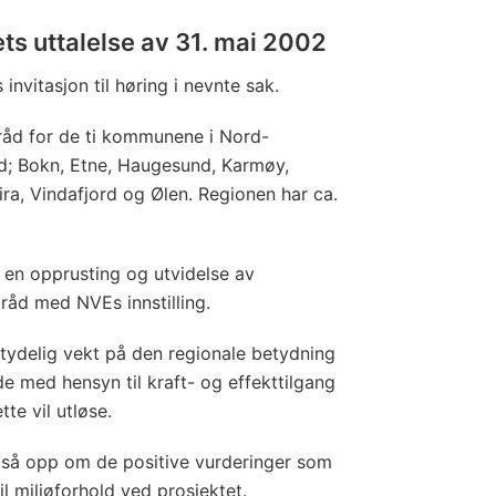
s uttalelse av 31. mai 2002
 invitasjon til høring i nevnte sak.
råd for de ti kommunene i Nord-
; Bokn, Etne, Haugesund, Karmøy,
ira, Vindafjord og Ølen. Regionen har ca.
 en opprusting og utvidelse av
tråd med NVEs innstilling.
tydelig vekt på den regionale betydning
åde med hensyn til kraft- og effekttilgang
te vil utløse.
gså opp om de positive vurderinger som
il miljøforhold ved prosjektet.