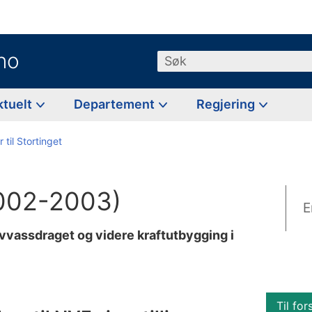
no
Søk
ktuelt
Departement
Regjering
 til Stortinget
(2002-2003)
E
lvvassdraget og videre kraftutbygging i
Til for