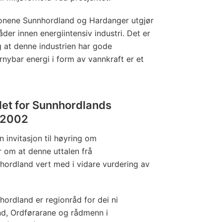
onene Sunnhordland og Hardanger utgjør
er innen energiintensiv industri. Det er
g at denne industrien har gode
rnybar energi i form av vannkraft er et
et for Sunnhordlands
i 2002
n invitasjon til høyring om
 om at denne uttalen frå
hordland vert med i vidare vurdering av
ordland er regionråd for dei ni
d, Ordførarane og rådmenn i