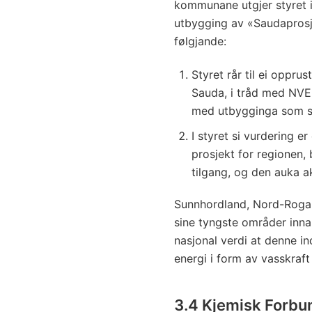
kommunane utgjer styret i
utbygging av «Saudaprosj
følgjande:
Styret rår til ei oppru
Sauda, i tråd med NVE s
med utbygginga som s
I styret si vurdering er
prosjekt for regionen,
tilgang, og den auka akt
Sunnhordland, Nord-Rogal
sine tyngste områder innan
nasjonal verdi at denne i
energi i form av vasskraft 
3.4 Kjemisk Forbun