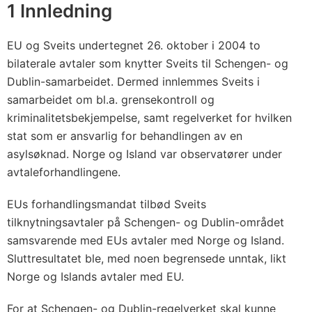
r
1 Innledning
t
s
EU og Sveits undertegnet 26. oktober i 2004 to
a
bilaterale avtaler som knytter Sveits til Schengen- og
v
Dublin-samarbeidet. Dermed innlemmes Sveits i
t
samarbeidet om bl.a. grensekontroll og
kriminalitetsbekjempelse, samt regelverket for hvilken
a
stat som er ansvarlig for behandlingen av en
l
asylsøknad. Norge og Island var observatører under
e
avtaleforhandlingene.
n
)
EUs forhandlingsmandat tilbød Sveits
tilknytningsavtaler på Schengen- og Dublin-området
samsvarende med EUs avtaler med Norge og Island.
Sluttresultatet ble, med noen begrensede unntak, likt
Norge og Islands avtaler med EU.
For at Schengen- og Dublin-regelverket skal kunne