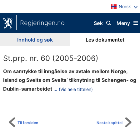
Norsk
Regjeringen.no
Søk
Meny
Innhold og søk
Les dokumentet
St.prp. nr. 60 (2005-2006)
Om samtykke til inngåelse av avtale mellom Norge,
Island og Sveits om Sveits’ tilknytning til Schengen- og
(
Dublin-samarbeidet
...
(Vis hele tittelen)
Til
T
innholdsfortegnelse
r
e
p
Til forsiden
Neste kapittel
a