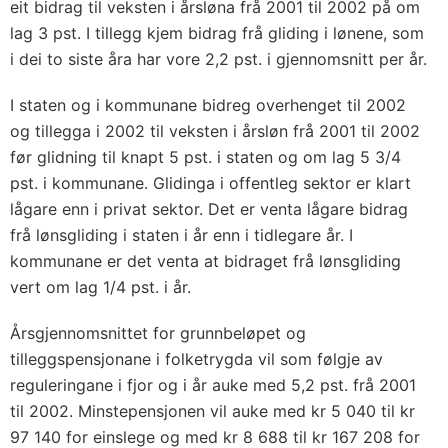
eit bidrag til veksten i årsløna frå 2001 til 2002 på om
lag 3 pst. I tillegg kjem bidrag frå gliding i lønene, som
i dei to siste åra har vore 2,2 pst. i gjennomsnitt per år.
I staten og i kommunane bidreg overhenget til 2002
og tillegga i 2002 til veksten i årsløn frå 2001 til 2002
før glidning til knapt 5 pst. i staten og om lag 5 3/4
pst. i kommunane. Glidinga i offentleg sektor er klart
lågare enn i privat sektor. Det er venta lågare bidrag
frå lønsgliding i staten i år enn i tidlegare år. I
kommunane er det venta at bidraget frå lønsgliding
vert om lag 1/4 pst. i år.
Årsgjennomsnittet for grunnbeløpet og
tilleggspensjonane i folketrygda vil som følgje av
reguleringane i fjor og i år auke med 5,2 pst. frå 2001
til 2002. Minstepensjonen vil auke med kr 5 040 til kr
97 140 for einslege og med kr 8 688 til kr 167 208 for