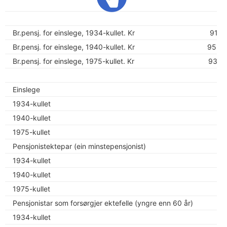
2,
Br.pensj. for einslege, 1934-kullet. Kr
91 7
Br.pensj. for einslege, 1940-kullet. Kr
95 0
Br.pensj. for einslege, 1975-kullet. Kr
93 1
Einslege
1934-kullet
1940-kullet
1975-kullet
Pensjonistektepar (ein minstepensjonist)
1934-kullet
1
1940-kullet
1
1975-kullet
1
Pensjonistar som forsørgjer ektefelle (yngre enn 60 år)
1934-kullet