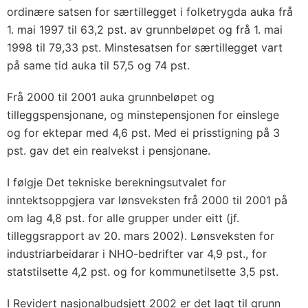
ordinære satsen for særtillegget i folketrygda auka frå
1. mai 1997 til 63,2 pst. av grunnbeløpet og frå 1. mai
1998 til 79,33 pst. Minstesatsen for særtillegget vart
på same tid auka til 57,5 og 74 pst.
Frå 2000 til 2001 auka grunnbeløpet og
tilleggspensjonane, og minstepensjonen for einslege
og for ektepar med 4,6 pst. Med ei prisstigning på 3
pst. gav det ein realvekst i pensjonane.
I følgje Det tekniske berekningsutvalet for
inntektsoppgjera var lønsveksten frå 2000 til 2001 på
om lag 4,8 pst. for alle grupper under eitt (jf.
tilleggsrapport av 20. mars 2002). Lønsveksten for
industriarbeidarar i NHO-bedrifter var 4,9 pst., for
statstilsette 4,2 pst. og for kommunetilsette 3,5 pst.
I Revidert nasjonalbudsjett 2002 er det lagt til grunn