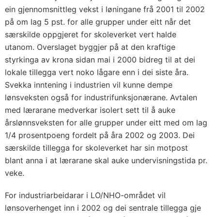
ein gjennomsnittleg vekst i løningane frå 2001 til 2002
på om lag 5 pst. for alle grupper under eitt når det
særskilde oppgjeret for skoleverket vert halde
utanom. Overslaget byggjer på at den kraftige
styrkinga av krona sidan mai i 2000 bidreg til at dei
lokale tillegga vert noko lågare enn i dei siste åra.
Svekka inntening i industrien vil kunne dempe
lønsveksten også for industrifunksjonærane. Avtalen
med lærarane medverkar isolert sett til å auke
årslønnsveksten for alle grupper under eitt med om lag
1/4 prosentpoeng fordelt på åra 2002 og 2003. Dei
særskilde tillegga for skoleverket har sin motpost
blant anna i at lærarane skal auke undervisningstida pr.
veke.
For industriarbeidarar i LO/NHO-området vil
lønsoverhenget inn i 2002 og dei sentrale tillegga gje