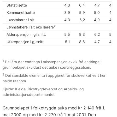
Statstilsette
4,3
6,4
4,7
4,5
Kommunetilsette
3,9
5,9
5,0
4,0
Lønstakarar i alt
4,3
6,2
4,9
4,5
2
Lønnstakere i alt eks lærere
Alderspensjon i gj.snitt.
5,5
9,3
6,2
5,0
Uførepensjon i gj.snitt
5,1
8,6
4,7
4,0
1
Dei åra der endringa i minstepensjon avvik frå endringa i
grunnbeløpet skuldast det auke i særtilleggssatsen.
2
Dei særskilde elementa i oppgjeret for skoleverket vert her
halde utanom.
Kjelde: Kjelde: Rikstrygdeverket og Arbeids- og
administrasjonsdepartementet
Grunnbeløpet i folketrygda auka med kr 2 140 frå 1.
mai 2000 og med kr 2 270 frå 1. mai 2001. Den