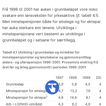
Frå 1996 til 2001 har auken i grunnbeløpet vore noko
svakare enn lønsveksten for yrkesaktive (jf. tabell 4.1).
Men minstepensjonen både for einslege og for ektepar
har auka sterkare enn lønene. Utviklinga i
minstepensjonane vert bestemt av utviklinga i
grunnbeløpet og i satsane for særtillegg.
Tabell 4.1 Utvikling i grunnbeløp og inntekter for
minstepensjonistar og lønstakarar og gjennomsnittleg
alders- og uførepensjon 1996-2001. Prosentvis endring frå
året før og årleg gjennomsnitt i perioden 1996-2001
1997
1998
1999
2000
Grunnbeløp
3,9
5,8
4,5
4,2
1
Minstepensjon for einslege
4,7
13,2
7,6
4,2
1
Minstepensjon for ektepar
4,8
14,6
8,1
4,2
Arb. i LO/NHO-området
4,3
6,2
4,9
4,5