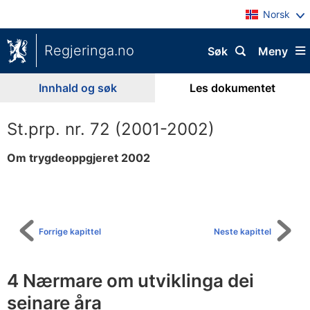
Norsk
Regjeringa.no
Søk
Meny
Innhald og søk
Les dokumentet
St.prp. nr. 72 (2001-2002)
Om trygdeoppgjeret 2002
Til
innhaldsliste
Forrige kapittel
Neste kapittel
4 Nærmare om utviklinga dei
seinare åra