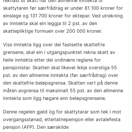
reknast ut skatt når den allmenne inntekta til
skattytaren før særfrådrag er under 81 100 kroner for
einslege og 131 700 kroner for ektepar. Ved utrekning
av inntekta skal ein leggja til 2 pst. av den
skattepliktige formuen over 200 000 kroner.
Viss inntekta ligg over dei fastsette skattefrie
grensene, skal ein i utgangspunktet rekna skatt av
heile inntekta etter dei ordinære reglane for
pensjonistar. Skatten skal likevel ikkje overstiga 55
pst. av den allmenne inntekta (før særfrådrag) over
den skattefrie beløpsgrensa. Skatten vert på denne
måten
avgrensa
til maksimalt 55 pst. av den allmenne
inntekta som ligg høgare enn beløpsgrensene.
Denne regelen gjeld òg for skattytarar som tek i mot
overgangsstønad, etterlatnepensjon eller avtalefesta
pensjon (AFP). Den særskilde