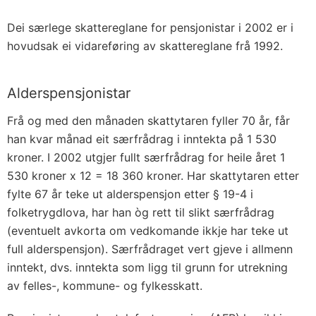
Dei særlege skattereglane for pensjonistar i 2002 er i
hovudsak ei vidareføring av skattereglane frå 1992.
Alderspensjonistar
Frå og med den månaden skattytaren fyller 70 år, får
han kvar månad eit særfrådrag i inntekta på 1 530
kroner. I 2002 utgjer fullt særfrådrag for heile året 1
530 kroner x 12 = 18 360 kroner. Har skattytaren etter
fylte 67 år teke ut alderspensjon etter § 19-4 i
folketrygdlova, har han òg rett til slikt særfrådrag
(eventuelt avkorta om vedkomande ikkje har teke ut
full alderspensjon). Særfrådraget vert gjeve i allmenn
inntekt, dvs. inntekta som ligg til grunn for utrekning
av felles-, kommune- og fylkesskatt.