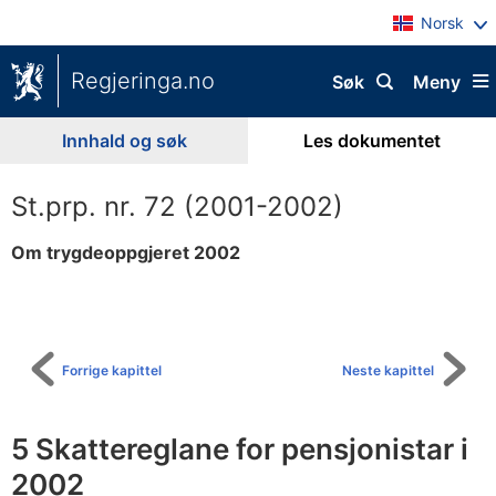
Norsk
Regjeringa.no
Søk
Meny
Innhald og søk
Les dokumentet
St.prp. nr. 72 (2001-2002)
Om trygdeoppgjeret 2002
Til
innhaldsliste
Forrige kapittel
Neste kapittel
5 Skattereglane for pensjonistar i
2002