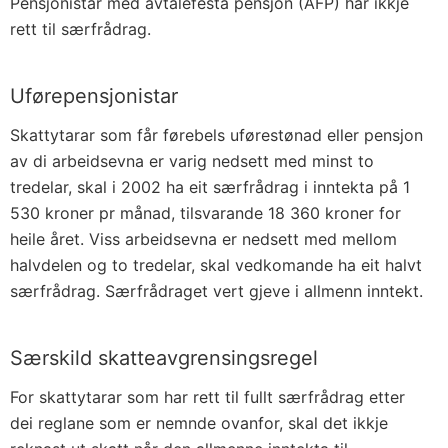
Pensjonistar med avtalefesta pensjon (AFP) har ikkje
rett til særfrådrag.
Uførepensjonistar
Skattytarar som får førebels uførestønad eller pensjon
av di arbeidsevna er varig nedsett med minst to
tredelar, skal i 2002 ha eit særfrådrag i inntekta på 1
530 kroner pr månad, tilsvarande 18 360 kroner for
heile året. Viss arbeidsevna er nedsett med mellom
halvdelen og to tredelar, skal vedkomande ha eit halvt
særfrådrag. Særfrådraget vert gjeve i allmenn inntekt.
Særskild skatteavgrensingsregel
For skattytarar som har rett til fullt særfrådrag etter
dei reglane som er nemnde ovanfor, skal det ikkje