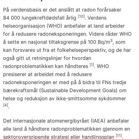
På verdensbasis er det anslått at radon forårsaker
[10]
84 000 lungekreftdødsfall årlig
. Verdens
helseorganisasjon (WHO) anbefaler at land arbeider
for å redusere radoneksponeringen. Videre råder WHO
3
å sette en nasjonal tiltaksgrense på 100 Bq/m
, som
kan forsvares ut fra et folkehelseperspektiv, og de har
også gitt ut retningslinjer for hvordan
[1]
radonproblematikken kan håndteres
. WHO
presiserer at arbeidet med å redusere
radoneksponeringen er med på å bidra til FNs tredje
bærekraftsmål (Sustainable Development Goals) om
helse og reduksjon av ikke-smittsomme sykdommer
[4]
.
Det internasjonale atomenergibyrået (IAEA) anbefaler
alle land å håndtere radonproblematikken gjennom en
[11]
sektorovergripende strategi eller handlingsplan
.