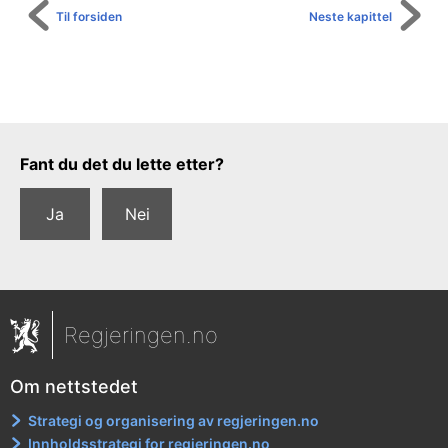
Til forsiden
Neste kapittel
Tilbakemeldingsskjema
Fant du det du lette etter?
Ja
Nei
Regjeringen.no
Om nettstedet
Strategi og organisering av regjeringen.no
Innholdsstrategi for regjeringen.no