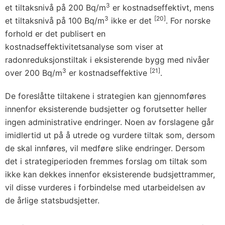
3
et tiltaksnivå på 200 Bq/m
er kostnadseffektivt, mens
3
[20]
et tiltaksnivå på 100 Bq/m
ikke er det
. For norske
forhold er det publisert en
kostnadseffektivitetsanalyse som viser at
radonreduksjonstiltak i eksisterende bygg med nivåer
3
[21]
over 200 Bq/m
er kostnadseffektive
.
De foreslåtte tiltakene i strategien kan gjennomføres
innenfor eksisterende budsjetter og forutsetter heller
ingen administrative endringer. Noen av forslagene går
imidlertid ut på å utrede og vurdere tiltak som, dersom
de skal innføres, vil medføre slike endringer. Dersom
det i strategiperioden fremmes forslag om tiltak som
ikke kan dekkes innenfor eksisterende budsjettrammer,
vil disse vurderes i forbindelse med utarbeidelsen av
de årlige statsbudsjetter.