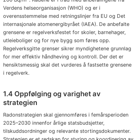
Verdens helseorganisasjon (WHO) og er i
overensstemmelse med retningslinjer fra EU og Det
internasjonale atomenergibyrået (IAEA). De anbefalte
grensene er regelverksfestet for skoler, barnehager,
utleieboliger og for nye bygg som føres opp.
Regelverksgitte grenser sikrer myndighetene grunnlag
for mer effektiv håndheving og kontroll. Der det er
hensiktsmessig skal det vurderes å fastsette grensene
i regelverk.
1.4
Oppfølging og varighet av
strategien
Radonstrategien skal gjennomføres i femårsperioden
2025–2030 innenfor årlige statsbudsjetter,
tilskuddsordninger og relevante stortingsdokumenter.
Strategien er et redskap for styring og koordinering av