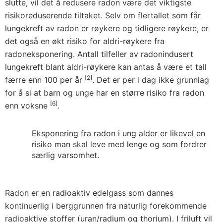
slutte, vil det å redusere radon være det viktigste
risikoreduserende tiltaket. Selv om flertallet som får
lungekreft av radon er røykere og tidligere røykere, er
det også en økt risiko for aldri-røykere fra
radoneksponering. Antall tilfeller av radonindusert
lungekreft blant aldri-røykere kan antas å være et tall
[2]
færre enn 100 per år
. Det er per i dag ikke grunnlag
for å si at barn og unge har en større risiko fra radon
[6]
enn voksne
.
Eksponering fra radon i ung alder er likevel en
risiko man skal leve med lenge og som fordrer
særlig varsomhet.
Radon er en radioaktiv edelgass som dannes
kontinuerlig i berggrunnen fra naturlig forekommende
radioaktive stoffer (uran/radium og thorium). I friluft vil