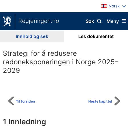
Norsk
Regjeringen.no
Søk
Meny
Innhold og søk
Les dokumentet
Strategi for å redusere
radoneksponeringen i Norge 2025–
2029
Til
innholdsfortegnelse
Til forsiden
Neste kapittel
1
Innledning