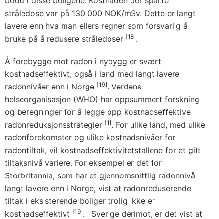
bodd i disse boligene. Kostnaden per sparte
stråledose var på 130 000 NOK/mSv. Dette er langt
lavere enn hva man ellers regner som forsvarlig å
[18]
bruke på å redusere stråledoser
.
Å forebygge mot radon i nybygg er svært
kostnadseffektivt, også i land med langt lavere
[19]
radonnivåer enn i Norge
. Verdens
helseorganisasjon (WHO) har oppsummert forskning
og beregninger for å legge opp kostnadseffektive
[1]
radonreduksjonsstrategier
. For ulike land, med ulike
radonforekomster og ulike kostnadsnivåer for
radontiltak, vil kostnadseffektivitetstallene for et gitt
tiltaksnivå variere. For eksempel er det for
Storbritannia, som har et gjennomsnittlig radonnivå
langt lavere enn i Norge, vist at radonreduserende
tiltak i eksisterende boliger trolig ikke er
[19]
kostnadseffektivt
. I Sverige derimot, er det vist at