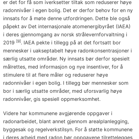
er det for få som iverksetter tiltak som reduserer høye
radonnivåer i egen bolig. Det er derfor behov for en ny
innsats for å møte denne utfordringen. Dette ble også
påpekt av Det internasjonale atomenergibyrået (IAEA)
i deres gjennomgang av norsk strålevernforvaltning i
[9]
2019
. IAEA pekte i tillegg på at det fortsatt bor
mennesker i uakseptabelt høye radonkonsentrasjoner i
særlig utsatte områder. Ny innsats bør derfor spesielt
målrettes, med informasjon og nye insentiver, for å
stimulere til at flere måler og reduserer høye
radonnivåer i egen bolig. I tillegg bør mennesker som
bor i særlig utsatte områder, med uforsvarlig høye
radonnivåer, gis spesiell oppmerksomhet.
Videre har kommunene avgjørende oppgaver i
radonarbeidet, blant annet gjennom arealplanlegging,
byggesak og regelverkstilsyn. For å støtte kommunene
i deres arbeid med radon bør oppgavene tilrettelegges