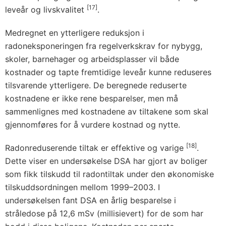
[17]
leveår og livskvalitet
.
Medregnet en ytterligere reduksjon i
radoneksponeringen fra regelverkskrav for nybygg,
skoler, barnehager og arbeidsplasser vil både
kostnader og tapte fremtidige leveår kunne reduseres
tilsvarende ytterligere. De beregnede reduserte
kostnadene er ikke rene besparelser, men må
sammenlignes med kostnadene av tiltakene som skal
gjennomføres for å vurdere kostnad og nytte.
[18]
Radonreduserende tiltak er effektive og varige
.
Dette viser en undersøkelse DSA har gjort av boliger
som fikk tilskudd til radontiltak under den økonomiske
tilskuddsordningen mellom 1999–2003. I
undersøkelsen fant DSA en årlig besparelse i
stråledose på 12,6 mSv (millisievert) for de som har