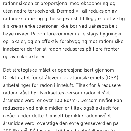
radonrisikoen er proporsjonal med eksponering og
uten nedre terskelverdi. Dermed vil all reduksjon av
radoneksponering gi helsegevinst. I tillegg er det viktig
å sikre at enkeltpersoner ikke bor ved uakseptabelt
høye nivåer. Radon forekommer i alle slags bygninger
og lokaler, og en effektiv forebygging mot radonrisiko
innebærer derfor at radon reduseres på flere fronter
og av ulike aktører.
Det strategiske målet er operasjonalisert gjennom
Direktoratet for strålevern og atomsikkerhets (DSA)
anbefalinger for radon i inneluft. Tiltak for å redusere
radonnivået bør iverksettes dersom radonnivået i
3
årsmiddelverdi er over 100 Bq/m
. Dersom nivået kan
reduseres ved enkle midler, er tiltak også aktuelt for
nivåer under dette. Uansett bør ikke radonnivået i
årsmiddelverdi overstige den øvre grenseverdien på
3
200 Bq/m
. Rådene er i tråd med anbefalingene fra