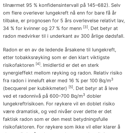
tilnærmet 95 % konfidensintervall på 145–682). Selv
om flere overlever lungekreft nå enn for bare få år
tilbake, er prognosen for 5 års overlevelse relativt lav,
[3]
34 % for kvinner og 27 % for menn
. Det betyr at
radon medvirker til i underkant av 300 årlige dødsfall.
Radon er en av de ledende årsakene til lungekreft,
etter tobakksrøyking som er den klart viktigste
[4]
risikofaktoren
. Imidlertid er det en sterk
synergieffekt mellom røyking og radon. Relativ risiko
3
fra radon i inneluft øker med 16 % per 100 Bq/m
[5]
(becquerel per kubikkmeter)
. Det betyr at å leve
3
ved et radonnivå på 600–700 Bq/m
dobler
lungekreftrisikoen. For røykere vil en doblet risiko
være dramatisk, og ved nivåer over dette er det
faktisk radon som er den mest betydningsfulle
risikofaktoren. For røykere som ikke vil eller klarer å