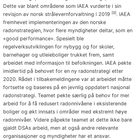
Dette var blant områdene som IAEA vurderte i sin
[9]
revisjon av norsk strålevernforvaltning i 2019
. IAEA
fremhevet implementeringen av den norske
radonstrategien, hvor flere myndigheter deltar, som en
«good performance». Spesielt ble
regelverksutviklingen for nybygg og for skoler,
barnehager og utleieboliger trukket frem, samt
arbeidet med informasjon til befolkningen. IAEA pekte
imidlertid på behovet for en ny radonstrategi etter
2020. Rådet i tilbakemeldingene var at arbeidet måtte
fortsette og baseres på en jevnlig oppdatert nasjonal
radonstrategi. Teamet pekte særlig på behov for mer
arbeid for å få redusert radonnivåene i eksisterende
boliger og økt innsats i områder med ekstremt høye
radonnivåer. Videre påpekte teamet at dette ikke bare
gjaldt DSAs arbeid, men at også andre relevante
organisasjoner og myndigheter har et ansvar.