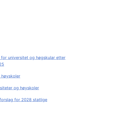
for universitet og høgskular etter
025
g høyskoler
rsiteter og høyskoler
sforslag for 2028 statlige