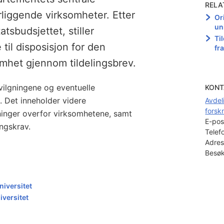
RELA
rliggende virksomheter. Etter
Or
un
tsbudsjettet, stiller
Ti
til disposisjon for den
fr
mhet gjennom tildelingsbrev.
evilgningene og eventuelle
KONT
. Det inneholder videre
Avdel
forsk
ninger overfor virksomhetene, samt
E-pos
ingskrav.
Telef
Adres
Besøk
niversitet
iversitet