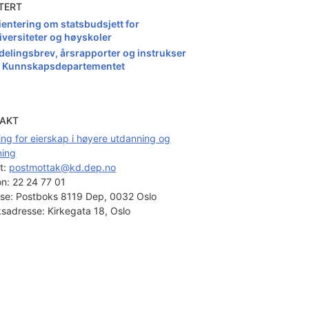
TERT
ientering om statsbudsjett for
iversiteter og høyskoler
ldelingsbrev, årsrapporter og instrukser
a Kunnskapsdepartementet
AKT
ing for eierskap i høyere utdanning og
ning
t: 
postmottak@kd.dep.no
on:
22 24 77 01
se:
Postboks 8119 Dep, 0032 Oslo
sadresse:
Kirkegata 18, Oslo