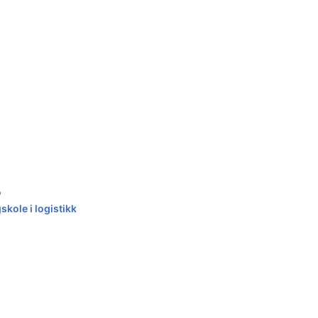
o
kole i logistikk