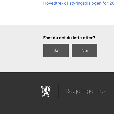
Hovedtrekk i styringsdialogen for 2
Tilbakemeldingsskjema
Fant du det du lette etter?
Ja
Nei
Regjeringen.no