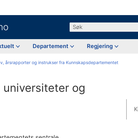
no
Søk
ktuelt
Departement
Regjering
ev, årsrapporter og instrukser fra Kunnskapsdepartementet
l universiteter og
K
artementets sentrale