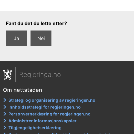
Tilbakemeldingsskjema
Fant du det du lette etter?
Ja
Nei
Regjeringa.no
Om nettstaden
Strategi og organisering av regjeringen.no
Innholdsstrategi for regjeringen.no
Personvernerklæring for regjeringen.no
Administrer informasjonskapsler
Tilgjengelighetserklæring