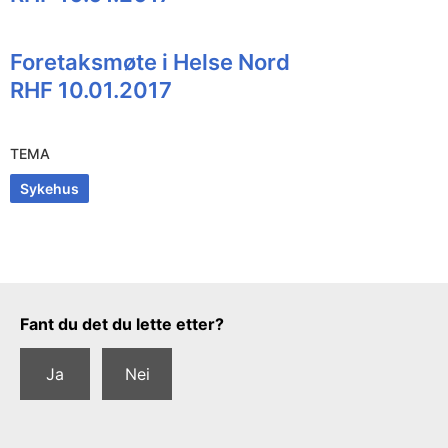
Foretaksmøte i Helse Nord
RHF 10.01.2017
TEMA
Sykehus
Tilbakemeldingsskjema
Fant du det du lette etter?
Ja
Nei