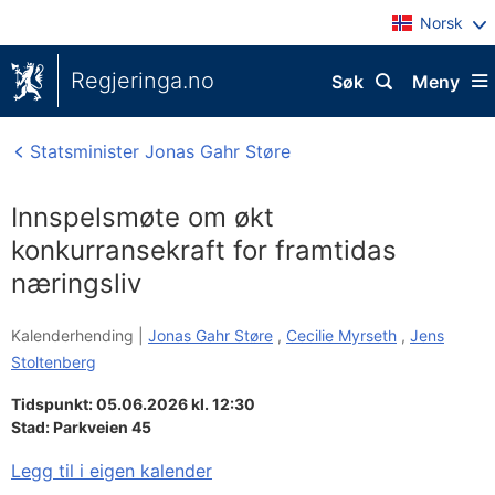
Norsk
Regjeringa.no
Søk
Meny
Statsminister Jonas Gahr Støre
Innspelsmøte om økt
konkurransekraft for framtidas
næringsliv
Kalenderhending |
Jonas Gahr Støre
,
Cecilie Myrseth
,
Jens
Stoltenberg
Tidspunkt: 05.06.2026 kl. 12:30
Stad:
Parkveien 45
Legg til i eigen kalender