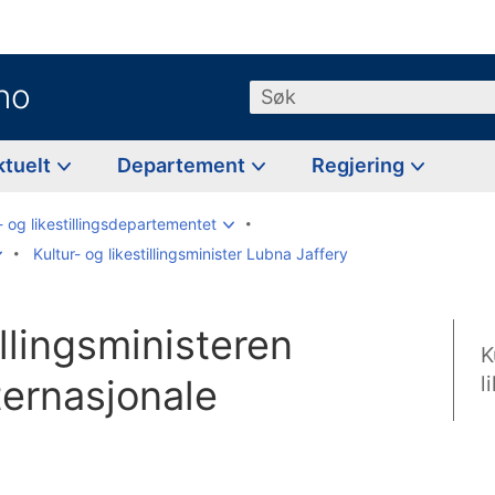
no
Søk
ktuelt
Departement
Regjering
- og likestillingsdepartementet
Kultur- og likestillingsminister Lubna Jaffery
illingsministeren
K
ternasjonale
l