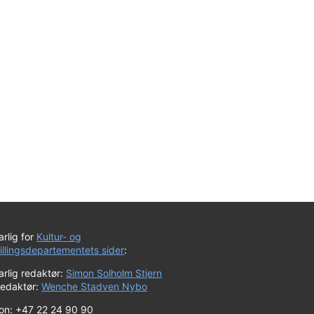
rlig for
Kultur- og
tillingsdepartementets sider
:
rlig redaktør:
Simon Solholm Stjern
redaktør:
Wenche Stadven Nybo
fon: +47 22 24 90 90