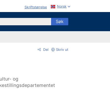
Norsk
Skriftstørrelse
Søk
Del
Skriv ut
ultur- og
ikestillingsdepartementet