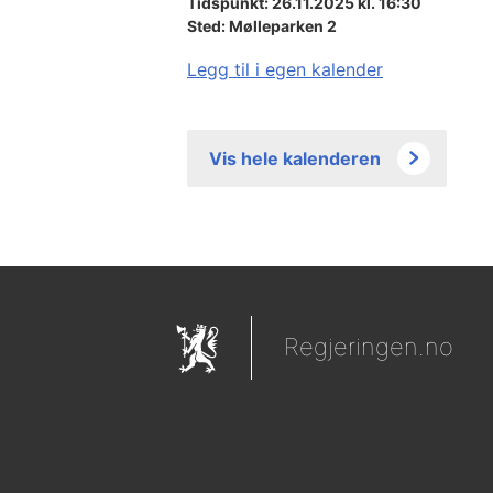
Tidspunkt: 26.11.2025 kl. 16:30
Sted:
Mølleparken 2
Legg til i egen kalender
Vis hele kalenderen
Regjeringen.no