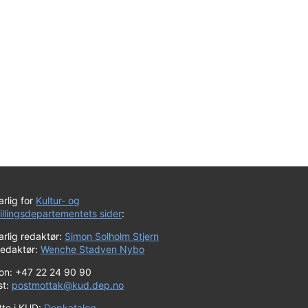
rlig for
Kultur- og
tillingsdepartementets sider
:
rlig redaktør:
Simon Solholm Stjern
redaktør:
Wenche Stadven Nybo
fon: +47 22 24 90 90
st:
postmottak@kud.dep.no
tte i KUD:
Depkatalog