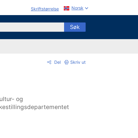
Norsk
Skriftstørrelse
Søk
Del
Skriv ut
ultur- og
ikestillingsdepartementet