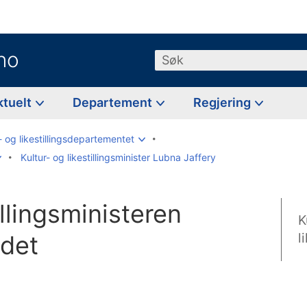
no
Søk
ktuelt
Departement
Regjering
- og likestillingsdepartementet
Kultur- og likestillingsminister Lubna Jaffery
illingsministeren
K
ådet
l