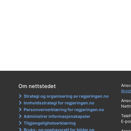
Ansva
Om nettstedet
likes
Strategi og organisering av regjeringen.no
Ansva
Innholdsstrategi for regjeringen.no
Nett
Personvernerklæring for regjeringen.no
Tele
Administrer informasjonskapsler
E-po
Tilgjengelighetserklæring
Bruks- og opphavsrett for bilder og
Ansa