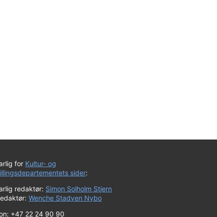
rlig for
Kultur- og
tillingsdepartementets sider
:
rlig redaktør:
Simon Solholm Stjern
redaktør:
Wenche Stadven Nybo
fon: +47 22 24 90 90