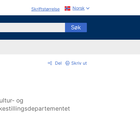
Norsk
Skriftstørrelse
Søk
Del
Skriv ut
ultur- og
ikestillingsdepartementet