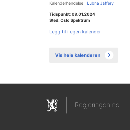
Kalenderhendelse |
Lubna Jaffery
Tidspunkt: 09.01.2024
Sted:
Oslo Spektrum
Legg til i egen kalender
Vis hele kalenderen
Regjeringen.no