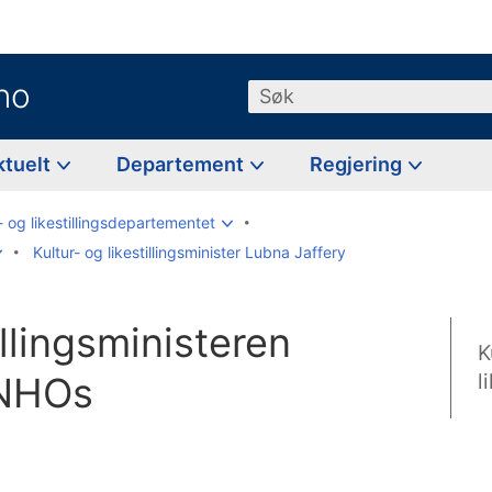
no
Søk
ktuelt
Departement
Regjering
- og likestillingsdepartementet
Kultur- og likestillingsminister Lubna Jaffery
illingsministeren
K
 NHOs
l