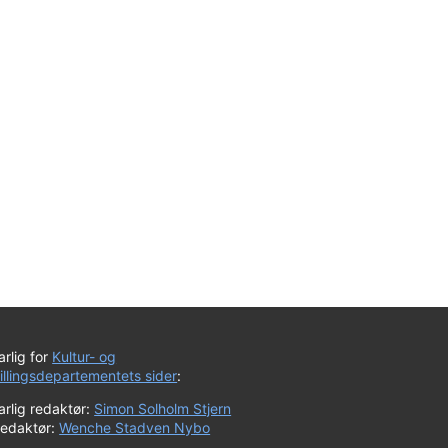
rlig for
Kultur- og
tillingsdepartementets sider
:
rlig redaktør:
Simon Solholm Stjern
redaktør:
Wenche Stadven Nybo