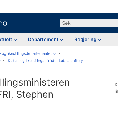
no
Søk
ktuelt
Departement
Regjering
- og likestillingsdepartementet
Kultur- og likestillingsminister Lubna Jaffery
illingsministeren
K
FRI, Stephen
l