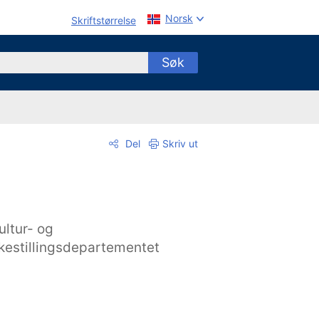
Norsk
Skriftstørrelse
Søk
Del
Skriv ut
ultur- og
ikestillingsdepartementet