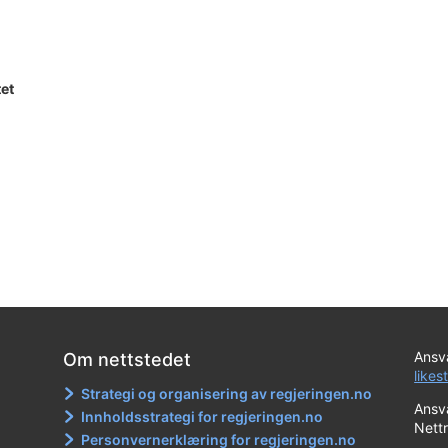
tet
Ansva
Om nettstedet
likes
Strategi og organisering av regjeringen.no
Ansva
Innholdsstrategi for regjeringen.no
Nett
Personvernerklæring for regjeringen.no