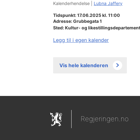
Kalenderhendelse |
Lubna Jaffery
Tidspunkt: 17.06.2025 kl. 11:00
Adresse:
Grubbegata 1
Sted:
Kultur- og likestillingsdepartemen
Legg til i egen kalender
Vis hele kalenderen
Regjeringen.no