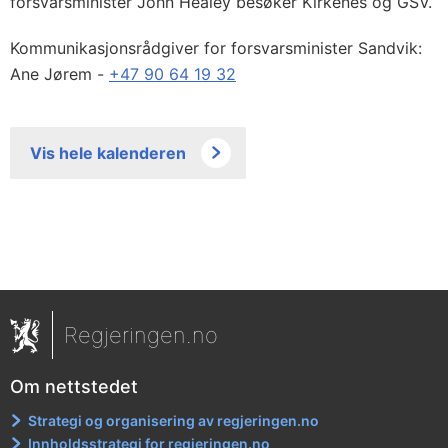
forsvarsminister John Healey besøker Kirkenes og GSV.
Kommunikasjonsrådgiver for forsvarsminister Sandvik:
Ane Jørem -
+47 90 64 19 32
Vis hele kalenderen
Regjeringen.no
Om nettstedet
Strategi og organisering av regjeringen.no
Innholdsstrategi for regjeringen.no