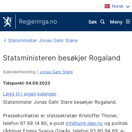
Norsk
Regjeringa.no
Søk
Meny
Statsminister Jonas Gahr Støre
Statsministeren besøkjer Rogaland
Kalenderhending |
Jonas Gahr Støre
Tidspunkt: 04.09.2023
Legg til i eigen kalender
Statsminister Jonas Gahr Støre besøkjer Rogaland.
Pressekontaktar er statssekretær Kristoffer Thoner,
telefon 97 68 14 80, e-post
kth@smk.dep.no
og politisk
rådgivar Emma Svarva Giskås, telefon 93 80 94 69, e-