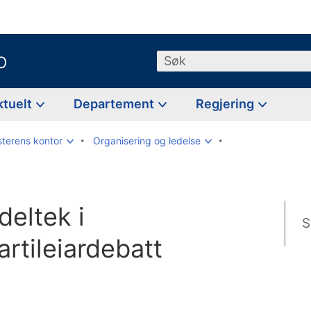
o
Søk
ktuelt
Departement
Regjering
sterens kontor
Organisering og ledelse
deltek i
S
artileiardebatt