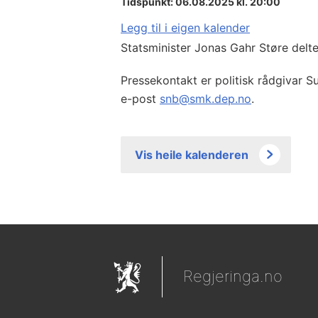
Tidspunkt: 06.08.2025 kl. 20:00
Legg til i eigen kalender
Statsminister Jonas Gahr Støre deltek
Pressekontakt er politisk rådgivar S
e-post
snb@smk.dep.no
.
Vis heile kalenderen
Regjeringa.no