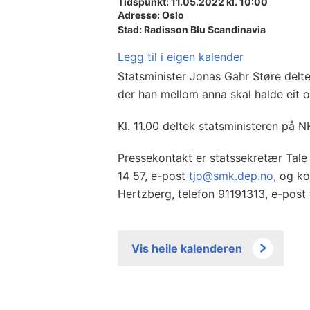
Tidspunkt: 11.05.2022 kl. 10:00
Adresse:
Oslo
Stad:
Radisson Blu Scandinavia
Legg til i eigen kalender
Statsminister Jonas Gahr Støre del
der han mellom anna skal halde eit 
Kl. 11.00 deltek statsministeren på 
Pressekontakt er statssekretær Tale
14 57, e-post
tjo@smk.dep.no
, og k
Hertzberg, telefon 91191313, e-post
Vis heile kalenderen