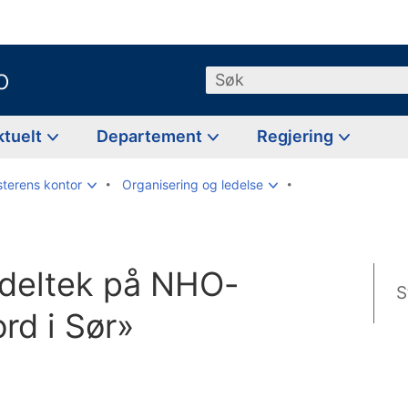
o
Søk
ktuelt
Departement
Regjering
sterens kontor
Organisering og ledelse
 deltek på NHO-
S
rd i Sør»