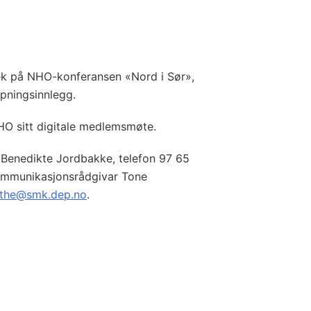
tek på NHO-konferansen «Nord i Sør»,
opningsinnlegg.
NHO sitt digitale medlemsmøte.
 Benedikte Jordbakke, telefon 97 65
ommunikasjonsrådgivar Tone
the@smk.dep.no
.