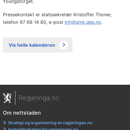
Youngstorget.
Pressekontakt er statssekretær Kristoffer Thoner,
telefon 97 68 14 80, e-post
kth@smk.dep.no
.
Vis heile kalenderen
Regjeringa.no
Om nettstaden
Strategi og organisering av regjeringen.no
Innholdsstrategi for regjeringen.no