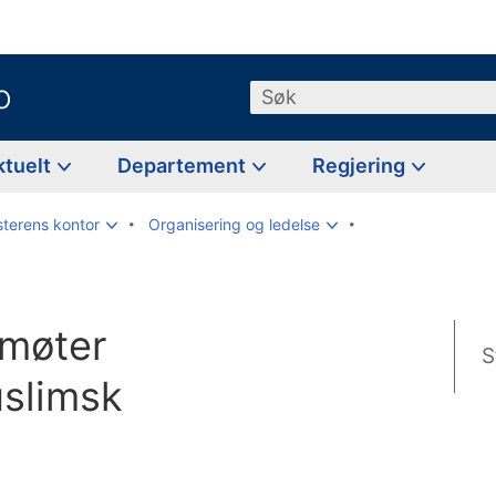
o
Søk
ktuelt
Departement
Regjering
sterens kontor
Organisering og ledelse
 møter
S
slimsk