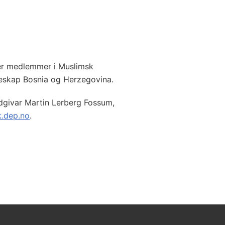
er medlemmer i Muslimsk
leskap Bosnia og Herzegovina.
givar Martin Lerberg Fossum,
.dep.no
.