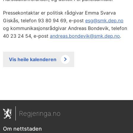
Pressekontaktar er politisk rådgivar Emma Svarva
Giskås, telefon 93 80 94 69, e-post
esg@smk.dep.no
og kommunikasjonsrådgivar Andreas Bondevik, telefon
40 23 24 54, e-post
andreas.bondevik@smk.dep.no
.
Vis heile kalenderen
Regjeringa.no
Om nettstaden